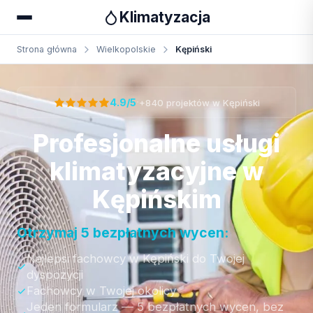
Klimatyzacja
Strona główna
Wielkopolskie
Kępiński
Otrzymaj bezpłatną wycenę
·
4.9/5
+840 projektów w Kępiński
Profesjonalne usługi
klimatyzacyjne w
Kępińskim
Otrzymaj 5 bezpłatnych wycen:
Najlepsi fachowcy w Kępiński do Twojej
dyspozycji
Fachowcy w Twojej okolicy
Jeden formularz — 5 bezpłatnych wycen, bez