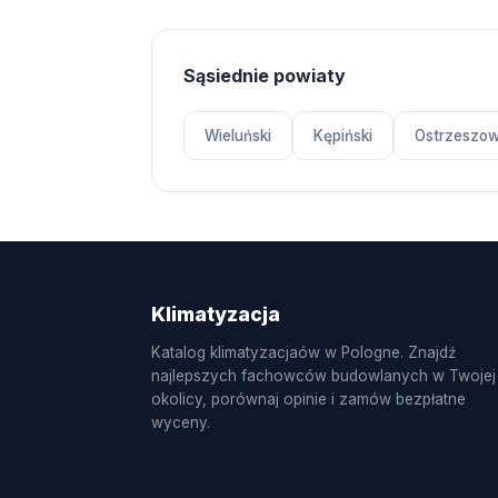
Sąsiednie powiaty
Wieluński
Kępiński
Ostrzeszow
Klimatyzacja
Katalog klimatyzacjaów w Pologne. Znajdź
najlepszych fachowców budowlanych w Twojej
okolicy, porównaj opinie i zamów bezpłatne
wyceny.