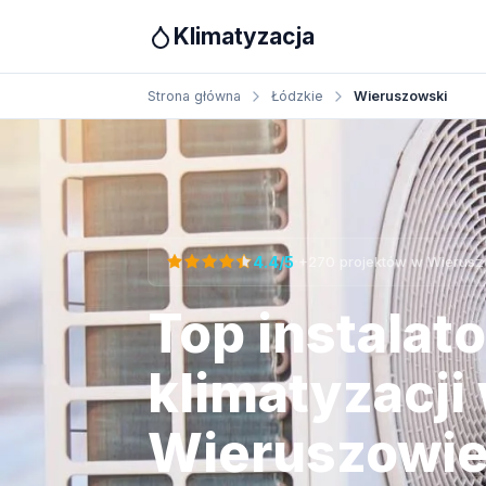
Klimatyzacja
Strona główna
Łódzkie
Wieruszowski
Otrzymaj bezpłatną wycenę
·
4.4/5
+270 projektów w Wierusz
Top instalat
klimatyzacji
Wieruszowi