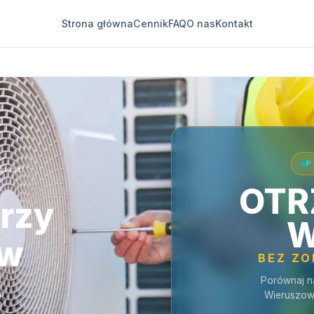
Strona główna
Cennik
FAQ
O nas
Kontakt
P
owski
OTR
orzy
W
 w
BEZ Z
e
Porównaj n
Wieruszow