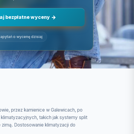
aj bezpłatne wyceny
apytań o wycenę dzisiaj
owie, przez kamienice w Galewicach, po
limatyzacyjnych, takich jak systemy split
 zimą. Dostosowanie klimatyzacji do