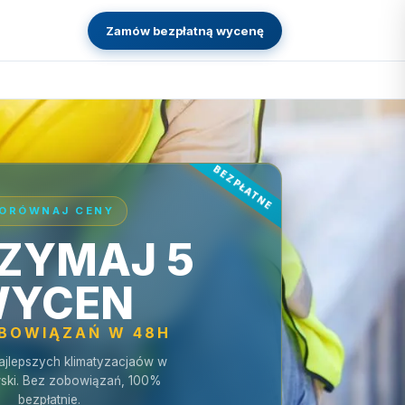
Zamów bezpłatną wycenę
ORÓWNAJ CENY
ZYMAJ 5
YCEN
OBOWIĄZAŃ W 48H
ajlepszych klimatyzacjaów w
ski. Bez zobowiązań, 100%
bezpłatnie.