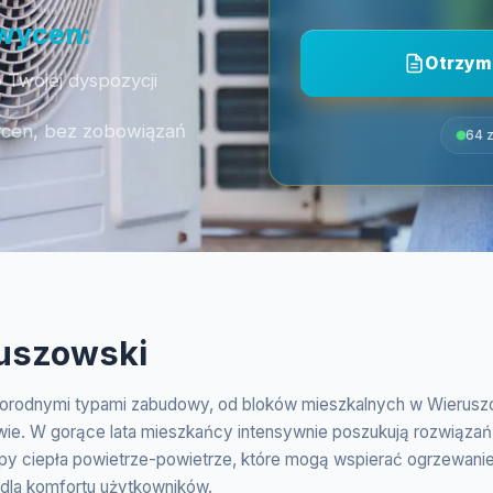
 wycen:
Otrzym
 Twojej dyspozycji
ycen, bez zobowiązań
64 z
ruszowski
żnorodnymi typami zabudowy, od bloków mieszkalnych w Wierusz
ie. W gorące lata mieszkańcy intensywnie poszukują rozwiązań k
py ciepła powietrze-powietrze, które mogą wspierać ogrzewanie
 dla komfortu użytkowników.