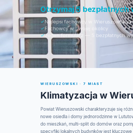
Otrzymaj 5 bezpłatnych
Najlepsi fachowcy w Wieruszowski do
Fachowcy w Twojej okolicy
Jeden formularz — 5 bezpłatnych w
WIERUSZOWSKI · 7 MIAST
Klimatyzacja w Wie
Powiat Wieruszowski charakteryzuje się ró
nowe osiedla i domy jednorodzinne w Lututow
do mieszkań, multi-split do domów oraz pom
specyfiki lokalnych budynków jest kluczowe