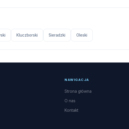
ski
Kluczborski
Sieradzki
Oleski
NAWIGACJA
Strona główna
O nas
Kontakt