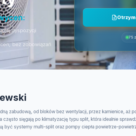
 wycen:
Otrzym
ojej dyspozycji
75 z
ycen, bez zobowiązań
iewski
odną zabudową, od bloków bez wentylacji, przez kamienice, aż p
 często sięgają po klimatyzację typu split, która idealnie spra
 być systemy multi-split oraz pompy ciepła powietrze-powietrze,