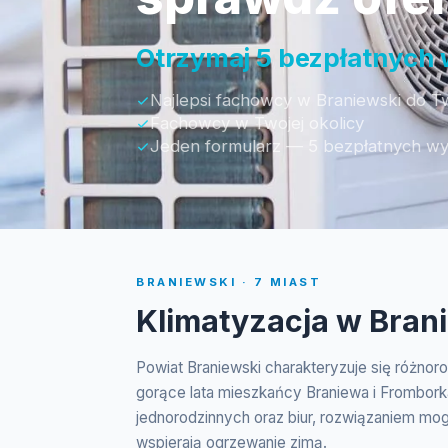
Otrzymaj 5 bezpłatnych
Najlepsi fachowcy w Braniewski do Tw
Fachowcy w Twojej okolicy
Jeden formularz — 5 bezpłatnych w
BRANIEWSKI · 7 MIAST
Klimatyzacja w Bran
Powiat Braniewski charakteryzuje się różnor
gorące lata mieszkańcy Braniewa i Fromborka
jednorodzinnych oraz biur, rozwiązaniem mogą
wspierają ogrzewanie zimą.