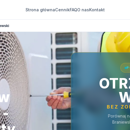
Strona główna
Cennik
FAQ
O nas
Kontakt
ewski
ski
P
OTR
 w
W
BEZ Z
 -
Porównaj n
Braniews
rty