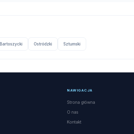
Bartoszycki
Ostródzki
Sztumski
NAWIGACJA
Strona główna
O nas
Kontakt