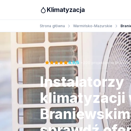
Klimatyzacja
Strona główna
Warmińsko-Mazurskie
Brani
Otrzymaj bezpłatną wycenę
·
4.9/5
+220 projektów w Braniew
Instalatorzy
klimatyzacji
Braniewskim
sprawdź ofe