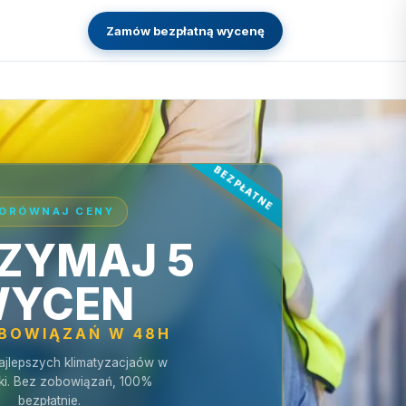
Zamów bezpłatną wycenę
ORÓWNAJ CENY
ZYMAJ 5
YCEN
OBOWIĄZAŃ W 48H
ajlepszych klimatyzacjaów w
ki. Bez zobowiązań, 100%
bezpłatnie.