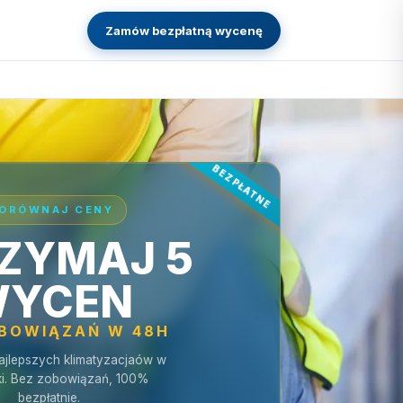
Zamów bezpłatną wycenę
ORÓWNAJ CENY
ZYMAJ 5
YCEN
OBOWIĄZAŃ W 48H
ajlepszych klimatyzacjaów w
ki. Bez zobowiązań, 100%
bezpłatnie.