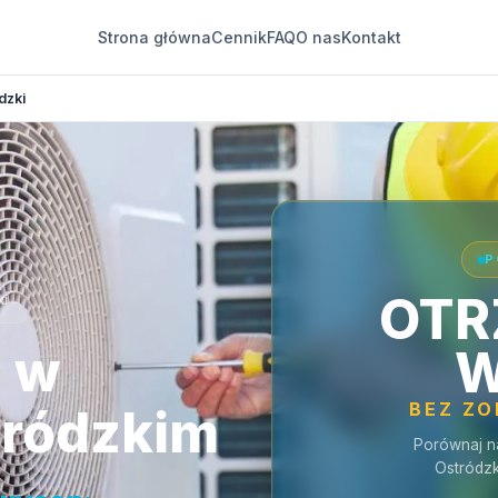
Strona główna
Cennik
FAQ
O nas
Kontakt
dzki
P
OTR
ki
a w
W
BEZ Z
tródzkim
Porównaj n
Ostródz