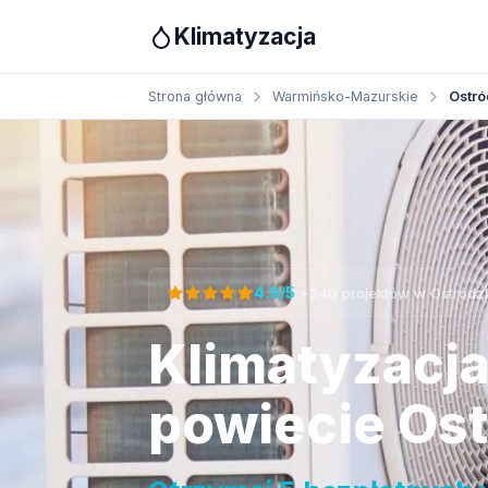
Klimatyzacja
Strona główna
Warmińsko-Mazurskie
Ostró
Otrzymaj bezpłatną wycenę
·
4.9/5
+340 projektów w Ostródz
Klimatyzacj
powiecie Os