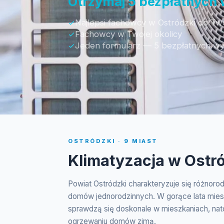
Otrzymaj 5 bezpłatnych
Najlepsi fachowcy w Ostródzki do Two
Fachowcy w Twojej okolicy
Jeden formularz — 5 bezpłatnych w
OSTRÓDZKI · 9 MIAST
Klimatyzacja w Ostr
Powiat Ostródzki charakteryzuje się różnor
domów jednorodzinnych. W gorące lata miesz
sprawdzą się doskonale w mieszkaniach, nat
ogrzewaniu domów zimą.