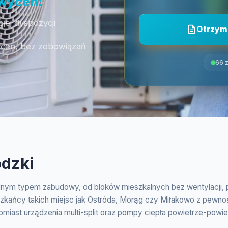
 wycen:
jej dyspozycji
Otrzym
ycen, bez zobowiązań
66 z
ódzki
odnym typem zabudowy, od bloków mieszkalnych bez wentylacji, 
kańcy takich miejsc jak Ostróda, Morąg czy Miłakowo z pewnośc
omiast urządzenia multi-split oraz pompy ciepła powietrze-pow