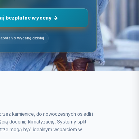
aj bezpłatne wyceny
apytań o wycenę dzisiaj
przez kamienice, do nowoczesnych osiedli i
ią docenią klimatyzację. Systemy split
ietrze mogą być idealnym wsparciem w