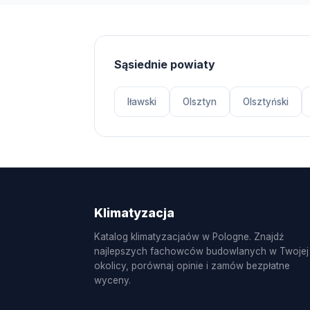
Sąsiednie powiaty
Iławski
Olsztyn
Olsztyński
Klimatyzacja
Katalog klimatyzacjaów w Pologne. Znajdź
najlepszych fachowców budowlanych w Twojej
okolicy, porównaj opinie i zamów bezpłatne
wyceny.