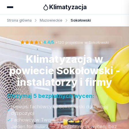
Klimatyzacja
Strona główna
Mazowieckie
Sokołowski
Otrzymaj bezpłatną wycenę
·
4.4/5
+120 projektów w Sokołowski
Klimatyzacja w
powiecie Sokołowski -
instalatorzy i firmy
Otrzymaj 5 bezpłatnych wycen:
Najlepsi fachowcy w Sokołowski do Twojej
dyspozycji
Fachowcy w Twojej okolicy
Jeden formularz — 5 bezpłatnych wycen, bez