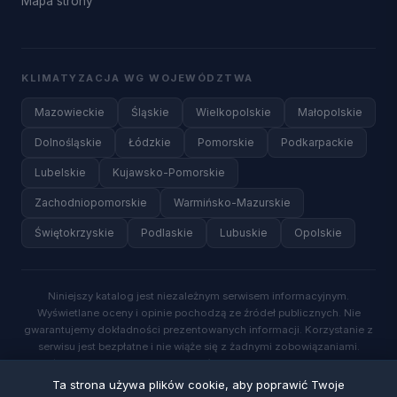
Mapa strony
KLIMATYZACJA WG WOJEWÓDZTWA
Mazowieckie
Śląskie
Wielkopolskie
Małopolskie
Dolnośląskie
Łódzkie
Pomorskie
Podkarpackie
Lubelskie
Kujawsko-Pomorskie
Zachodniopomorskie
Warmińsko-Mazurskie
Świętokrzyskie
Podlaskie
Lubuskie
Opolskie
Niniejszy katalog jest niezależnym serwisem informacyjnym.
Wyświetlane oceny i opinie pochodzą ze źródeł publicznych. Nie
gwarantujemy dokładności prezentowanych informacji. Korzystanie z
serwisu jest bezpłatne i nie wiąże się z żadnymi zobowiązaniami.
Wysyłając zapytanie o wycenę, wyrażasz zgodę na kontakt ze strony
wykwalifikowanych specjalistów.
Ta strona używa plików cookie, aby poprawić Twoje