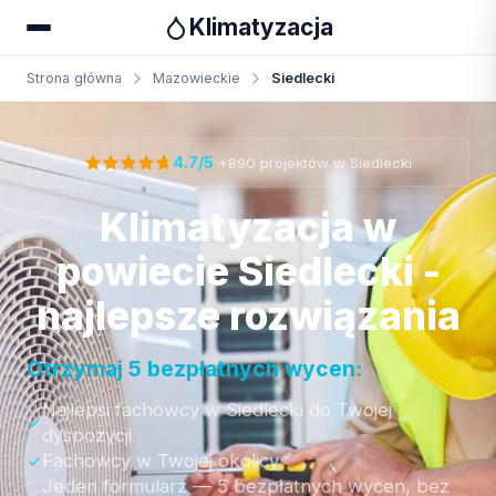
Klimatyzacja
Strona główna
Mazowieckie
Siedlecki
Otrzymaj bezpłatną wycenę
·
4.7/5
+890 projektów w Siedlecki
Klimatyzacja w
powiecie Siedlecki -
najlepsze rozwiązania
Otrzymaj 5 bezpłatnych wycen:
Najlepsi fachowcy w Siedlecki do Twojej
dyspozycji
Fachowcy w Twojej okolicy
Jeden formularz — 5 bezpłatnych wycen, bez