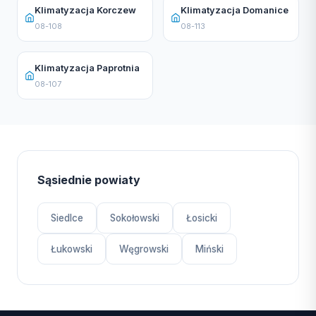
Klimatyzacja Korczew
Klimatyzacja Domanice
08-108
08-113
Klimatyzacja Paprotnia
08-107
Sąsiednie powiaty
Siedlce
Sokołowski
Łosicki
Łukowski
Węgrowski
Miński