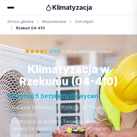
Klimatyzacja
Strona główna
Mazowieckie
Ostrołęcki
Rzekuń 04-410
Otrzymaj bezpłatną wycenę
·
4.5/5
+780 projektów w Rzekuń
Klimatyzacja w
Rzekuniu (04-410)
Otrzymaj 5 bezplatnych wycen:
Najlepsi fachowcy z Rzekuń do Twojej
dyspozycji
Fachowcy w poblizu Twojego domu
Jeden formularz - 5 bezplatnych wycen, bez
zobowiazan