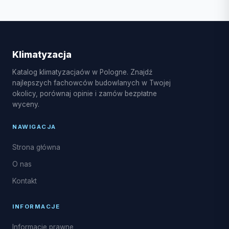
oczekiwania może się wydłużyć.
W Rzekuniu dostępne są różne usługi
klimatyzacyjne, w tym montaż systemów split i multi-
split, pompy ciepła powietrze-powietrze, serwis
sezonowy, czyszczenie i dezynfekcja parownika, a
Klimatyzacja
także naprawy układu freonowego oraz
Katalog klimatyzacjaów w Pologne. Znajdź
uzupełnianie czynnika R32.
najlepszych fachowców budowlanych w Twojej
okolicy, porównaj opinie i zamów bezpłatne
wyceny.
NAWIGACJA
Strona główna
O nas
Kontakt
INFORMACJE
Informacje prawne