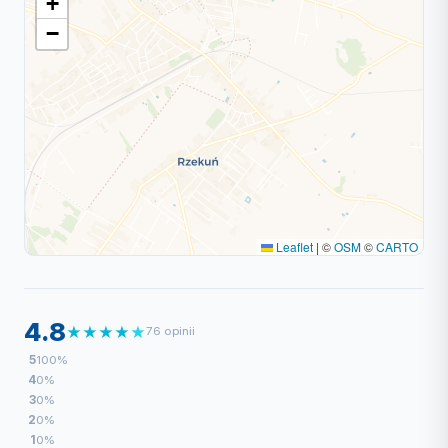
+
−
Leaflet
|
©
OSM
©
CARTO
4.8
★
★
★
★
★
76 opinii
5
100%
4
0%
3
0%
2
0%
1
0%