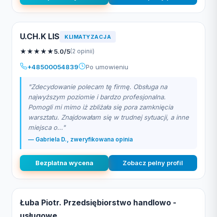
U.CH.K LIS
KLIMATYZACJA
★
★
★
★
★
5.0/5
(2 opinii)
+48500054839
Po umowieniu
"Zdecydowanie polecam tę firmę. Obsługa na
najwyższym poziomie i bardzo profesjonalna.
Pomogli mi mimo iż zbliżała się pora zamknięcia
warsztatu. Znajdowałam się w trudnej sytuacji, a inne
miejsca o..."
— Gabriela D., zweryfikowana opinia
Bezplatna wycena
Zobacz pelny profil
Łuba Piotr. Przedsiębiorstwo handlowo -
usługowe