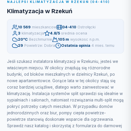
NAJLEPSI KLIMATYZACJA W RZEKUŃ (04-410)
Klimatyzacja w Rzekuń
10 569
mieszkancow
04-410
Ostrołęcki
3
klimatyzacja
4.8/5
srednia ocena
20°C
Bezchmurnie
105 m
wysokosc n.p.m.
29
Powietrze: Dobra
Ostatnia opinia
4 mies. temu
Jeśli szukasz instalatora klimatyzacji w Rzekuniu, jesteś we
właściwym miejscu. W okolicy znajdują się różnorodne
budynki, od bloków mieszkalnych w dzielnicy Rzekuń, po
nowe apartamentowce. Gorące lata w tej okolicy stają się
coraz bardziej uciążliwe, dlatego warto zainwestować w
klimatyzację. Instalacja systemów split sprawdzi się idealnie w
sypialniach i salonach, natomiast rozwiązania multi-split mogą
pokryć potrzeby całych mieszkań. W przypadku domów
jednorodzinnych oraz biur, pompy ciepła powietrze-
powietrze stanowią doskonałe wsparcie dla ogrzewania.
Sprawdź nasz katalog i skorzystaj z formularza do darmowej