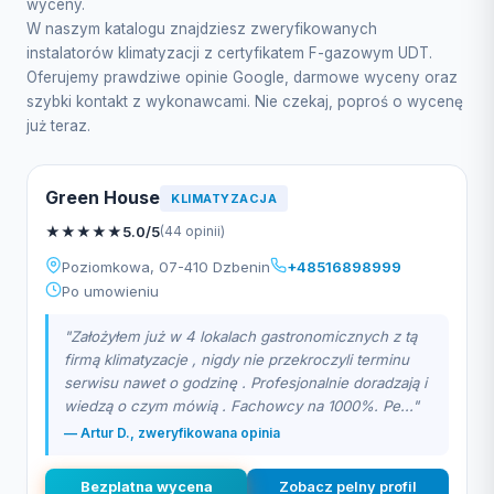
wyceny.
W naszym katalogu znajdziesz zweryfikowanych
instalatorów klimatyzacji z certyfikatem F-gazowym UDT.
Oferujemy prawdziwe opinie Google, darmowe wyceny oraz
szybki kontakt z wykonawcami. Nie czekaj, poproś o wycenę
już teraz.
Green House
KLIMATYZACJA
★
★
★
★
★
5.0/5
(44 opinii)
Poziomkowa, 07-410 Dzbenin
+48516898999
Po umowieniu
"Założyłem już w 4 lokalach gastronomicznych z tą
firmą klimatyzacje , nigdy nie przekroczyli terminu
serwisu nawet o godzinę . Profesjonalnie doradzają i
wiedzą o czym mówią . Fachowcy na 1000%. Pe..."
— Artur D., zweryfikowana opinia
Bezplatna wycena
Zobacz pelny profil