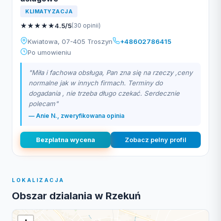
KLIMATYZACJA
★
★
★
★
★
4.5/5
(30 opinii)
Kwiatowa, 07-405 Troszyn
+48602786415
Po umowieniu
"Miła i fachowa obsługa, Pan zna się na rzeczy ,ceny
normalne jak w innych firmach. Terminy do
dogadania , nie trzeba długo czekać. Serdecznie
polecam"
— Anie N., zweryfikowana opinia
Bezplatna wycena
Zobacz pelny profil
LOKALIZACJA
Obszar dzialania w Rzekuń