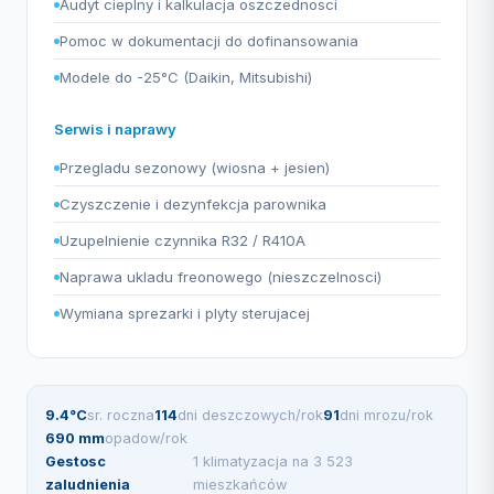
Audyt cieplny i kalkulacja oszczednosci
Pomoc w dokumentacji do dofinansowania
Modele do -25°C (Daikin, Mitsubishi)
Serwis i naprawy
Przegladu sezonowy (wiosna + jesien)
Czyszczenie i dezynfekcja parownika
Uzupelnienie czynnika R32 / R410A
Naprawa ukladu freonowego (nieszczelnosci)
Wymiana sprezarki i plyty sterujacej
9.4°C
sr. roczna
114
dni deszczowych/rok
91
dni mrozu/rok
690 mm
opadow/rok
Gestosc
1 klimatyzacja na 3 523
zaludnienia
mieszkańców