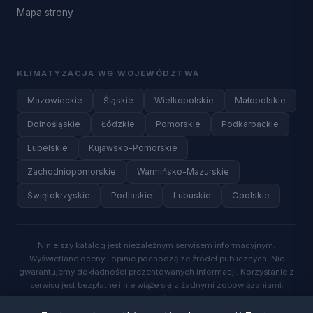
Mapa strony
KLIMATYZACJA WG WOJEWÓDZTWA
Mazowieckie
Śląskie
Wielkopolskie
Małopolskie
Dolnośląskie
Łódzkie
Pomorskie
Podkarpackie
Lubelskie
Kujawsko-Pomorskie
Zachodniopomorskie
Warmińsko-Mazurskie
Świętokrzyskie
Podlaskie
Lubuskie
Opolskie
Niniejszy katalog jest niezależnym serwisem informacyjnym.
Wyświetlane oceny i opinie pochodzą ze źródeł publicznych. Nie
gwarantujemy dokładności prezentowanych informacji. Korzystanie z
serwisu jest bezpłatne i nie wiąże się z żadnymi zobowiązaniami.
Wysyłając zapytanie o wycenę, wyrażasz zgodę na kontakt ze strony
wykwalifikowanych specjalistów.