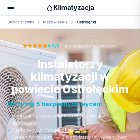
Klimatyzacja
Strona główna
Mazowieckie
Ostrołęcki
Otrzymaj bezpłatną wycenę
·
4.9/5
+860 projektów w Ostrołęcki
Instalatorzy
klimatyzacji w
powiecie Ostrołęckim
Otrzymaj 5 bezpłatnych wycen:
Najlepsi fachowcy w Ostrołęcki do Twojej
dyspozycji
Fachowcy w Twojej okolicy
Jeden formularz — 5 bezpłatnych wycen, bez