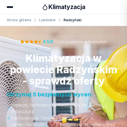
Klimatyzacja
Strona główna
Lubelskie
Radzyński
Otrzymaj bezpłatną wycenę
·
4.5/5
+240 projektów w Radzyński
Klimatyzacja w
powiecie Radzyńskim
- sprawdź oferty
Otrzymaj 5 bezpłatnych wycen:
Najlepsi fachowcy w Radzyński do Twojej
dyspozycji
Fachowcy w Twojej okolicy
Jeden formularz — 5 bezpłatnych wycen, bez