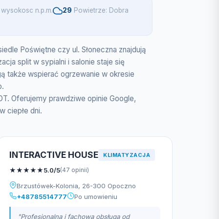
wysokosc n.p.m.
29
Powietrze: Dobra
iedle Poświętne czy ul. Słoneczna znajdują
a split w sypialni i salonie staje się
gą także wspierać ogrzewanie w okresie
b.
DT. Oferujemy prawdziwe opinie Google,
 ciepłe dni.
INTERACTIVE HOUSE
KLIMATYZACJA
★
★
★
★
★
5.0/5
(47 opinii)
Brzustówek-Kolonia, 26-300 Opoczno
+48785514777
Po umowieniu
"Profesjonalna i fachowa obsługa od