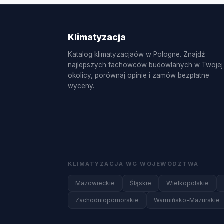
uzupełnianie czynnika R32.
Klimatyzacja
Katalog klimatyzacjaów w Pologne. Znajdź
najlepszych fachowców budowlanych w Twojej
okolicy, porównaj opinie i zamów bezpłatne
wyceny.
KLIMATYZACJA WG WOJEWÓDZTWA
Mazowieckie
Śląskie
Wielkopolskie
Zachodniopomorskie
Warmińsko-Mazurskie