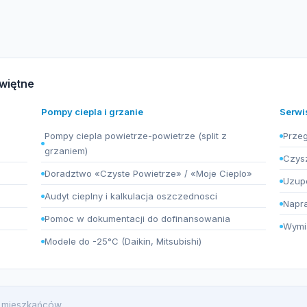
świętne
Pompy ciepla i grzanie
Serwi
Pompy ciepla powietrze-powietrze (split z
Przeg
grzaniem)
Czysz
Doradztwo «Czyste Powietrze» / «Moje Cieplo»
Uzupe
Audyt cieplny i kalkulacja oszczednosci
Napra
Pomoc w dokumentacji do dofinansowania
Wymia
Modele do -25°C (Daikin, Mitsubishi)
66 mieszkańców