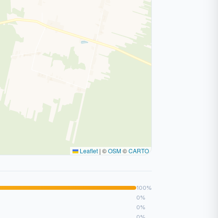
Leaflet
|
©
OSM
©
CARTO
100%
0%
0%
0%