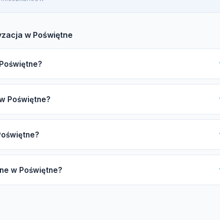
yzacja w Poświętne
w Poświętne?
tora klimatyzacji w Poświętne? Sprawdź certyfikat F-gazowy UDT,
 w Poświętne?
w Daikin/Mitsubishi/Samsung, gwarancję oraz opinie. Nasz katalog
howców.
ależy od mocy urządzenia (2,5-7 kW), liczby jednostek wewnętrzn
 Poświętne?
lub premium) oraz długości instalacji miedzianej. Zachęcamy do
t w Poświętne wynosi 4-8 godzin, natomiast dla systemu multi-spli
pne w Poświętne?
s oczekiwania może się wydłużyć.
matyzacji typu split oraz multi-split, pompy ciepła powietrze-
 i dezynfekcja parownika, naprawy układu freonowego oraz