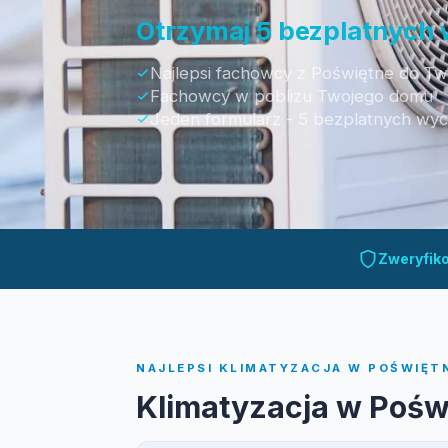
Otrzymaj 5 bezplatnych
Najlepsi fachowcy z Poświętne do Two
Fachowcy w poblizu Twojego domu
Jeden formularz - 5 bezplatnych wy
Otrzymaj bezpłatną wycenę
Zweryfik
NAJLEPSI KLIMATYZACJA W POŚWIĘTN
Klimatyzacja w Pośw