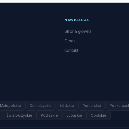
NAWIGACJA
Strona główna
O nas
Kontakt
Małopolskie
Dolnośląskie
Łódzkie
Pomorskie
Podkarpac
Świętokrzyskie
Podlaskie
Lubuskie
Opolskie