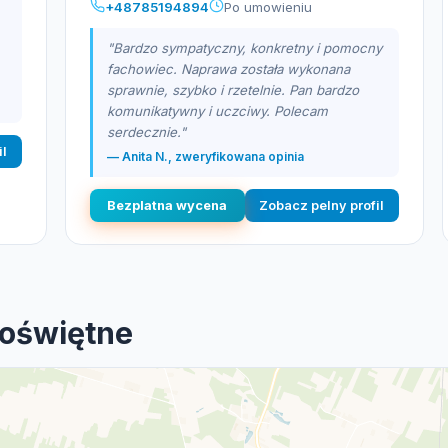
+48785194894
Po umowieniu
"Bardzo sympatyczny, konkretny i pomocny
fachowiec. Naprawa została wykonana
sprawnie, szybko i rzetelnie. Pan bardzo
komunikatywny i uczciwy. Polecam
serdecznie."
il
— Anita N., zweryfikowana opinia
Bezplatna wycena
Zobacz pelny profil
Poświętne