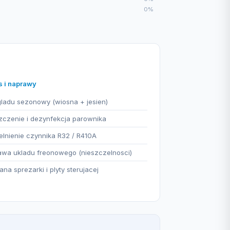
0%
s i naprawy
ladu sezonowy (wiosna + jesien)
czenie i dezynfekcja parownika
lnienie czynnika R32 / R410A
wa ukladu freonowego (nieszczelnosci)
na sprezarki i plyty sterujacej