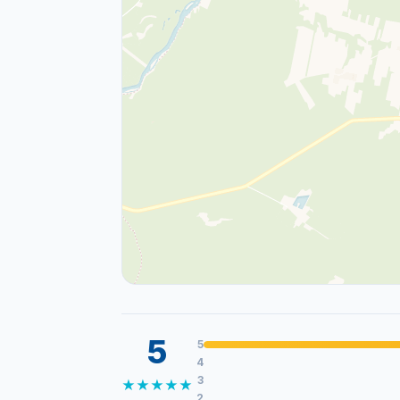
5
5
4
3
★
★
★
★
★
2