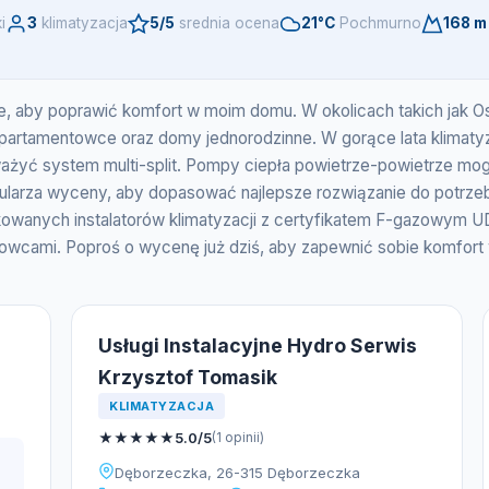
i
3
klimatyzacja
5/5
srednia ocena
21°C
Pochmurno
168 m
ne, aby poprawić komfort w moim domu. W okolicach takich jak Os
apartamentowce oraz domy jednorodzinne. W gorące lata klimatyzacj
ważyć system multi-split. Pompy ciepła powietrze-powietrze mo
larza wyceny, aby dopasować najlepsze rozwiązanie do potrze
kowanych instalatorów klimatyzacji z certyfikatem F-gazowym U
wcami. Poproś o wycenę już dziś, aby zapewnić sobie komfort w
Usługi Instalacyjne Hydro Serwis
Krzysztof Tomasik
KLIMATYZACJA
★
★
★
★
★
5.0/5
(1 opinii)
Dęborzeczka, 26-315 Dęborzeczka