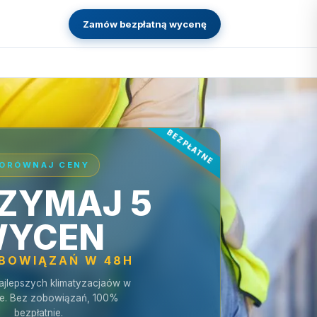
Zamów bezpłatną wycenę
ORÓWNAJ CENY
ZYMAJ 5
YCEN
OBOWIĄZAŃ W 48H
ajlepszych klimatyzacjaów w
e. Bez zobowiązań, 100%
bezpłatnie.