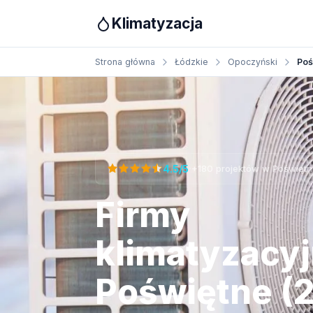
Klimatyzacja
Strona główna
Łódzkie
Opoczyński
Poś
Otrzymaj bezpłatną wycenę
·
4.5/5
+180 projektów w Poświęt
Firmy
klimatyzacy
Poświętne (