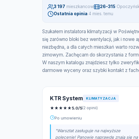
3 197
mieszkancow
26-315
Opoczyńsk
Ostatnia opinia
4 mies. temu
Szukałem instalatora klimatyzacji w Poświęt
się zarówno bloki bez wentylacji, jak i nowe 
niezbędna, a dla całych mieszkań warto roz
zimowym. Zachęcam do skorzystania z formu
W naszym katalogu znajdziesz tylko zweryfi
darmowe wyceny oraz szybki kontakt z facho
KTR System
KLIMATYZACJA
★
★
★
★
★
5.0/5
(2 opinii)
Po umowieniu
"Warsztat zasługuje na najwyższe
polecenie! Panowie naprawdę znają się na