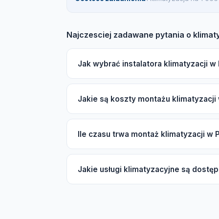
Najczesciej zadawane pytania o klimat
Jak wybrać instalatora klimatyzacji 
Na co zwrócić uwagę przy wyborze instala
Jakie są koszty montażu klimatyzacji
ubezpieczenie OC, autoryzacje producentó
pomoże w znalezieniu odpowiednich fac
Koszt montażu klimatyzacji w Poświętne z
Ile czasu trwa montaż klimatyzacji w
(split lub multi-split), marki (ekonomiczna 
skorzystania z darmowej wyceny.
Typowy czas montażu klimatyzacji typu spli
Jakie usługi klimatyzacyjne są dostę
to 1-3 dni. W sezonie wiosenno-letnim cza
W Poświętne dostępne są usługi montażu kli
powietrze, serwis sezonowy, czyszczenie