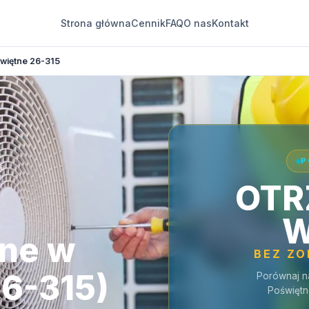
Strona główna
Cennik
FAQ
O nas
Kontakt
więtne 26-315
P
ne
OTR
W
jne w
BEZ Z
26-315)
Porównaj n
Poświętn