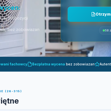
 wycen:
Otrzym
jej dyspozycji
cen, bez zobowiazan
58 z
owani fachowcy
Bezplatna wycena
bez zobowiazan
Auten
E (26-315)
iętne