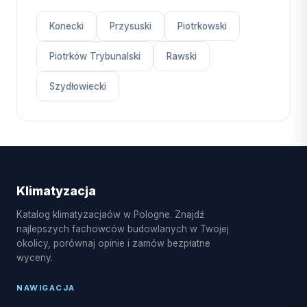
Konecki
Przysuski
Piotrkowski
Piotrków Trybunalski
Rawski
Szydłowiecki
Klimatyzacja
Katalog klimatyzacjaów w Pologne. Znajdź
najlepszych fachowców budowlanych w Twojej
okolicy, porównaj opinie i zamów bezpłatne
wyceny.
NAWIGACJA