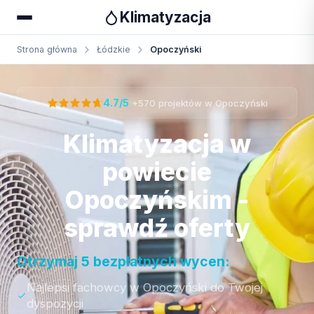
Klimatyzacja
Strona główna
Łódzkie
Opoczyński
Otrzymaj bezpłatną wycenę
·
4.7/5
+570 projektów w Opoczyński
Klimatyzacja w
powiecie
Opoczyńskim -
sprawdź oferty
Otrzymaj 5 bezpłatnych wycen:
Najlepsi fachowcy w Opoczyński do Twojej
dyspozycji