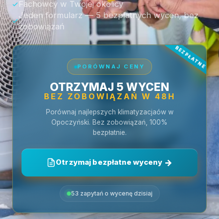
Fachowcy w Twojej okolicy
Jeden formularz — 5 bezpłatnych wycen, bez
zobowiązań
PORÓWNAJ CENY
OTRZYMAJ 5 WYCEN
BEZ ZOBOWIĄZAŃ W 48H
Porównaj najlepszych klimatyzacjaów w
Opoczyński. Bez zobowiązań, 100%
bezpłatnie.
Otrzymaj bezpłatne wyceny
53 zapytań o wycenę dzisiaj