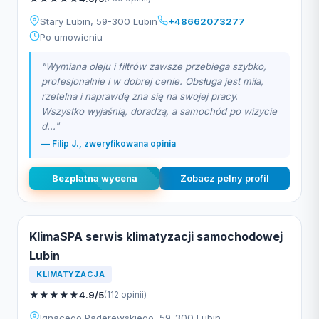
Stary Lubin, 59-300 Lubin
+48662073277
Po umowieniu
"Wymiana oleju i filtrów zawsze przebiega szybko,
profesjonalnie i w dobrej cenie. Obsługa jest miła,
rzetelna i naprawdę zna się na swojej pracy.
Wszystko wyjaśnią, doradzą, a samochód po wizycie
d..."
— Filip J., zweryfikowana opinia
Bezplatna wycena
Zobacz pelny profil
KlimaSPA serwis klimatyzacji samochodowej
Lubin
KLIMATYZACJA
★
★
★
★
★
4.9/5
(112 opinii)
Ignacego Paderewskiego, 59-300 Lubin