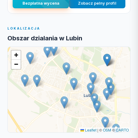
Bezplatna wycena
Zobacz pelny profil
LOKALIZACJA
Obszar dzialania w Lubin
+
−
Leaflet
|
©
OSM
©
CARTO