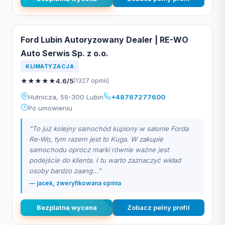
Ford Lubin Autoryzowany Dealer | RE-WO
Auto Serwis Sp. z o.o.
KLIMATYZACJA
★
★
★
★
★
4.6/5
(1327 opinii)
Hutnicza, 59-300 Lubin
+48767277600
Po umowieniu
"To już kolejny samochód kupiony w salonie Forda
Re-Wo, tym razem jest to Kuga. W zakupie
samochodu oprócz marki równie ważne jest
podejście do klienta. I tu warto zaznaczyć wkład
osoby bardzo zaang..."
— jacek, zweryfikowana opinia
Bezplatna wycena
Zobacz pelny profil