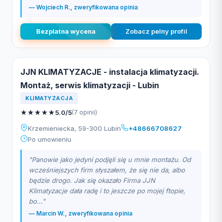
— Wojciech R., zweryfikowana opinia
Bezplatna wycena
Zobacz pelny profil
JJN KLIMATYZACJE - instalacja klimatyzacji.
Montaż, serwis klimatyzacji - Lubin
KLIMATYZACJA
★
★
★
★
★
5.0/5
(7 opinii)
Krzemieniecka, 59-300 Lubin
+48666708627
Po umowieniu
"Panowie jako jedyni podjęli się u mnie montażu. Od
wcześniejszych firm słyszałem, że się nie da, albo
będzie drogo. Jak się okazało Firma JJN
Klimatyzacje dała radę i to jeszcze po mojej ftopie,
bo..."
— Marcin W., zweryfikowana opinia