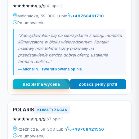
★
★
★
★
★
4.6/5
(41 opinii)
Małomicka, 59-300 Lubin
+48768461710
Po umowieniu
"Zdecydowałem się na skorzystanie z usługi montażu
klimatyzatora w bloku wielorodzinnym. Kontakt
mailowy oraz telefoniczny pozwoliły na
przedstawienie bardzo dobrej oferty, ustalenie
terminu realiza..."
— Michał N., zweryfikowana opinia
Bezplatna wycena
Zobacz pelny profil
POLARIS
KLIMATYZACJA
★
★
★
★
☆
4.4/5
(67 opinii)
Rzeźnicza, 59-300 Lubin
+48768421956
Po umowieniu