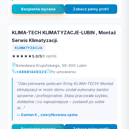
Bezplatna wycena
Zobacz pelny profil
KLIMA-TECH KLIMATYZACJE-LUBIN , Montaż
Serwis Klimatyzacji.
KLIMATYZACJA
★
★
★
★
★
5.0/5
(6 opinii)
Bolesława Krupińskiego, 59-300 Lubin
+48881448323
Po umowieniu
"Zdecydowanie polecam firmę KLIMA-TECH! Montaż
klimatyzacji w moim domu został wykonany bardzo
sprawnie i profesjonalnie. Ekipa pracowała szybko,
dokładnie i co najważniejsze – zostawili po sobie
id..."
— Damian K., zweryfikowana opinia
Bezplatna wycena
Zobacz pelny profil