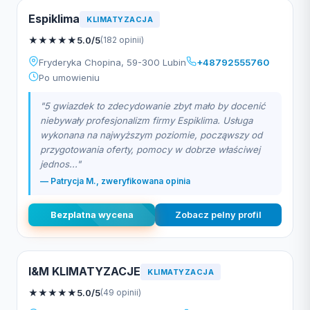
Espiklima
KLIMATYZACJA
★
★
★
★
★
5.0/5
(182 opinii)
Fryderyka Chopina, 59-300 Lubin
+48792555760
Po umowieniu
"5 gwiazdek to zdecydowanie zbyt mało by docenić
niebywały profesjonalizm firmy Espiklima. Usługa
wykonana na najwyższym poziomie, począwszy od
przygotowania oferty, pomocy w dobrze właściwej
jednos..."
— Patrycja M., zweryfikowana opinia
Bezplatna wycena
Zobacz pelny profil
I&M KLIMATYZACJE
KLIMATYZACJA
★
★
★
★
★
5.0/5
(49 opinii)