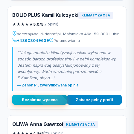
BOLID PLUS Kamil Kulczycki
KLIMATYZACJA
★
★
★
★
★
5.0/5
(2 opinii)
poczta@bolid-dantof.pl
, Małomicka 46a, 59-300 Lubin
+48603049639
Po umowieniu
"Usługa montażu klimatyzacji została wykonana w
sposób bardzo profesjonalny i w pełni kompleksowy.
Jestem naprawdę usatysfakcjonowany z tej
współpracy. Warto wcześniej porozmawiać z
P.Kamilem, aby d..."
— Zenon P., zweryfikowana opinia
Bezplatna wycena
Zobacz pelny profil
OLIWA Anna Gawrzoł
KLIMATYZACJA
★
★
★
★
★
4.9/5
(230 opinii)