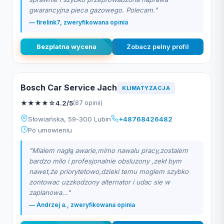
gwarancyjna pieca gazowego. Polecam."
— firelink7, zweryfikowana opinia
Bezplatna wycena
Zobacz pelny profil
Bosch Car Service Jach
KLIMATYZACJA
★
★
★
★
☆
4.2/5
(87 opinii)
Słowiańska, 59-300 Lubin
+48768426482
Po umowieniu
"Mialem nagłą awarie,mimo nawalu pracy,zostalem
bardzo milo i profesjonalnie obsluzony ,zekł bym
nawet,że priorytetowo,dzieki temu moglem szybko
zontowac uzzkodzony alternator i udac sie w
zaplanowa..."
— Andrzej a., zweryfikowana opinia