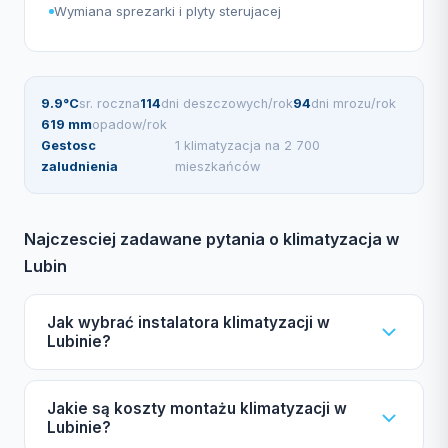
Wymiana sprezarki i plyty sterujacej
9.9°C
sr. roczna
114
dni deszczowych/rok
94
dni mrozu/rok
619 mm
opadow/rok
Gestosc
1 klimatyzacja na 2 700
zaludnienia
mieszkańców
Najczesciej zadawane pytania o klimatyzacja w
Lubin
Jak wybrać instalatora klimatyzacji w
Lubinie?
Wybierając instalatora w Lubinie, zwróć uwagę na
Jakie są koszty montażu klimatyzacji w
certyfikat F-gazowy UDT, ubezpieczenie OC,
Lubinie?
autoryzacje producentów