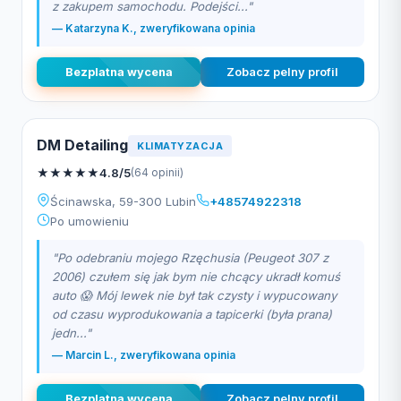
z zakupem samochodu. Podejści..."
— Katarzyna K., zweryfikowana opinia
Bezplatna wycena
Zobacz pelny profil
DM Detailing
KLIMATYZACJA
★
★
★
★
★
4.8/5
(64 opinii)
Ścinawska, 59-300 Lubin
+48574922318
Po umowieniu
"Po odebraniu mojego Rzęchusia (Peugeot 307 z
2006) czułem się jak bym nie chcący ukradł komuś
auto 😱 Mój lewek nie był tak czysty i wypucowany
od czasu wyprodukowania a tapicerki (była prana)
jedn..."
— Marcin L., zweryfikowana opinia
Bezplatna wycena
Zobacz pelny profil