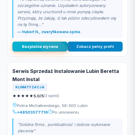
szczególne uznanie. Uzyskałem autoryzowany
serwis, który uruchomił u mnie pompę ciepła.
Przyznaję, że żałuję, iż tak późno zdecydowałem się
na tę firmę..."
— Hubert N., zweryfikowana opinia
Bezplatna wycena
Zobacz pelny profil
Serwis Sprzedaż Instalowanie Lubin Beretta
Mont Instal
KLIMATYZACJA
★
★
★
★
★
5.0/5
(3 opinii)
Piotra Michałowskiego, 59-300 Lubin
+48503577716
Po umowieniu
"Solidna firma , punktualność i dobrze wykonane
zlecenie"