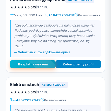
★
★
★
★
★
5.0/5
(3 opinii)
Maja, 59-300 Lubin
+48453253458
Po umowieniu
"Zespół naprawdę zasługuje na najwyższe uznanie!
Podczas podróży nasz samochód zaczął sprawiać
problemy – zjeżdżał w lewą stronę przy hamowaniu.
Zatrzymaliśmy się na stacji, by sprawdzić, co się
dzi..."
— Sebastian Y., zweryfikowana opinia
Bezplatna wycena
Zobacz pelny profil
Elektroinstech
KLIMATYZACJA
★
★
★
★
★
5.0/5
(3 opinii)
+48572037347
Po umowieniu
"To naprawdę solidna firma, która zasługuje na