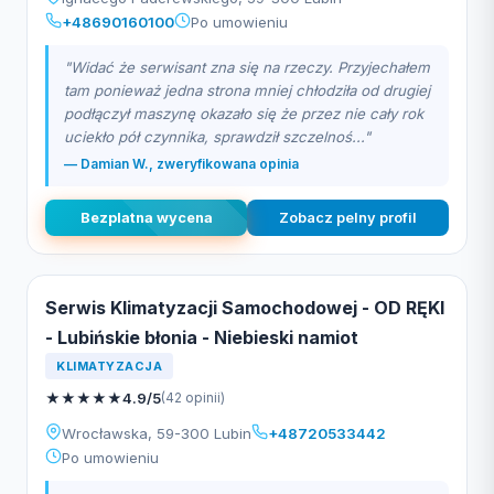
+48690160100
Po umowieniu
"Widać że serwisant zna się na rzeczy. Przyjechałem
tam ponieważ jedna strona mniej chłodziła od drugiej
podłączył maszynę okazało się że przez nie cały rok
uciekło pół czynnika, sprawdził szczelnoś..."
— Damian W., zweryfikowana opinia
Bezplatna wycena
Zobacz pelny profil
Serwis Klimatyzacji Samochodowej - OD RĘKI
- Lubińskie błonia - Niebieski namiot
KLIMATYZACJA
★
★
★
★
★
4.9/5
(42 opinii)
Wrocławska, 59-300 Lubin
+48720533442
Po umowieniu