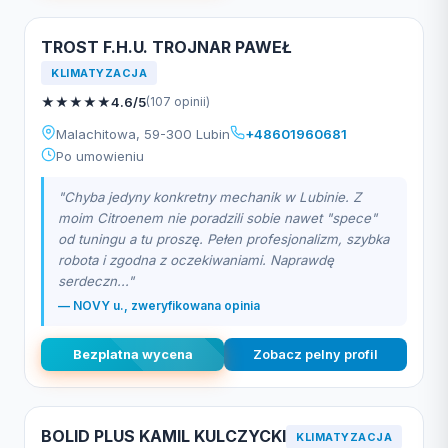
TROST F.H.U. TROJNAR PAWEŁ
KLIMATYZACJA
★
★
★
★
★
4.6/5
(107 opinii)
Malachitowa, 59-300 Lubin
+48601960681
Po umowieniu
"Chyba jedyny konkretny mechanik w Lubinie. Z
moim Citroenem nie poradzili sobie nawet "spece"
od tuningu a tu proszę. Pełen profesjonalizm, szybka
robota i zgodna z oczekiwaniami. Naprawdę
serdeczn..."
— NOVY u., zweryfikowana opinia
Bezplatna wycena
Zobacz pelny profil
BOLID PLUS KAMIL KULCZYCKI
KLIMATYZACJA