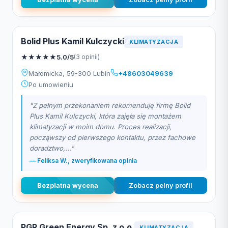
Bolid Plus Kamil Kulczycki
KLIMATYZACJA
★
★
★
★
★
5.0/5
(3 opinii)
Małomicka, 59-300 Lubin
+48603049639
Po umowieniu
"Z pełnym przekonaniem rekomenduję firmę Bolid
Plus Kamil Kulczycki, która zajęła się montażem
klimatyzacji w moim domu. Proces realizacji,
począwszy od pierwszego kontaktu, przez fachowe
doradztwo,..."
— Feliksa W., zweryfikowana opinia
Bezplatna wycena
Zobacz pelny profil
PGR Green Energy Sp. z o.o.
KLIMATYZACJA