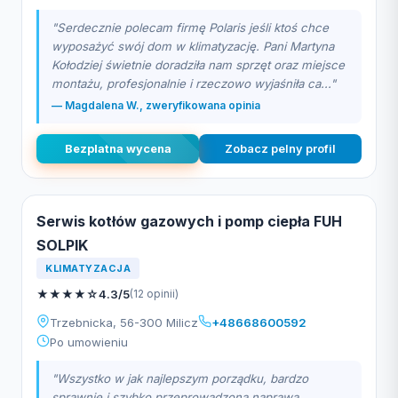
"Serdecznie polecam firmę Polaris jeśli ktoś chce
wyposażyć swój dom w klimatyzację. Pani Martyna
Kołodziej świetnie doradziła nam sprzęt oraz miejsce
montażu, profesjonalnie i rzeczowo wyjaśniła ca..."
— Magdalena W., zweryfikowana opinia
Bezplatna wycena
Zobacz pelny profil
Serwis kotłów gazowych i pomp ciepła FUH
SOLPIK
KLIMATYZACJA
★
★
★
★
☆
4.3/5
(12 opinii)
Trzebnicka, 56-300 Milicz
+48668600592
Po umowieniu
"Wszystko w jak najlepszym porządku, bardzo
sprawnie i szybko przeprowadzona naprawa