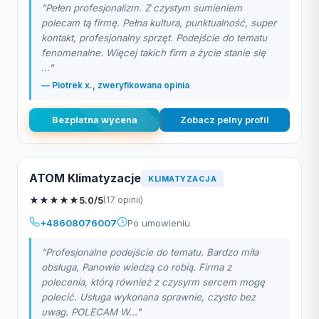
"Pełen profesjonalizm. Z czystym sumieniem
polecam tą firmę. Pełna kultura, punktualność, super
kontakt, profesjonalny sprzęt. Podejście do tematu
fenomenalne. Więcej takich firm a życie stanie się
..."
— Piotrek x., zweryfikowana opinia
Bezplatna wycena
Zobacz pelny profil
ATOM Klimatyzacje
KLIMATYZACJA
★
★
★
★
★
5.0/5
(17 opinii)
+48608076007
Po umowieniu
"Profesjonalne podejście do tematu. Bardzo miła
obsługa, Panowie wiedzą co robią. Firma z
polecenia, którą również z czysyrm sercem mogę
polecić. Usługa wykonana sprawnie, czysto bez
uwag. POLECAM W..."