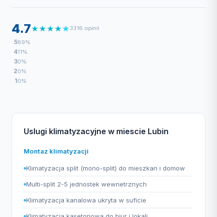
4.7
★
★
★
★
★
3316 opinii
5
89%
4
11%
3
0%
2
0%
1
0%
Uslugi klimatyzacyjne w miescie Lubin
Montaz klimatyzacji
Klimatyzacja split (mono-split) do mieszkan i domow
Multi-split 2-5 jednostek wewnetrznych
Klimatyzacja kanalowa ukryta w suficie
Klimatyzacja kasetonowa do biur i lokali