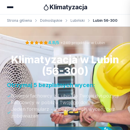
Klimatyzacja
Strona główna
Dolnośląskie
Lubiński
Lubin 56-300
Otrzymaj bezpłatną wycenę
·
4.8/5
+240 projektów w Lubin
Klimatyzacja w Lubin
(56-300)
Otrzymaj 5 bezplatnych wycen:
Najlepsi fachowcy z Lubin do Twojej dyspozycji
Fachowcy w poblizu Twojego domu
Jeden formularz - 5 bezplatnych wycen, bez
zobowiazan