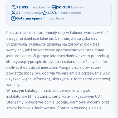
72 892
mieszkancow
56-300
Lubiński
27
klimatyzacja
4.7/5
srednia ocena
Ostatnia opinia
4 mies. temu
Poszukując instalatora klimatyzacji w Lubinie, warto zwrócić
uwagę na dzielnice takie jak Centrum, Złotoryjska czy
Uczniowska. W mieście znajdują się zarówno bloki bez
wentylacji, jak i nowoczesne apartamentowce oraz domy
jednorodzinne. W gorące lata mieszkańcy często potrzebują
klimatyzacji typu split do sypialni i salonu, a także systemów
multi-split do całych mieszkań. Pompy ciepła powietrze-
powietrze mogą być dobrym wsparciem dla ogrzewania. Aby
uzyskać więcej informacji, skorzystaj z formularza darmowej
wyceny.
W naszym katalogu znajdziesz zweryfikowanych
instalatorów klimatyzacji z certyfikatem F-gazowym UDT.
Oferujemy prawdziwe opinie Google, darmowe wyceny oraz
szybki kontakt z fachowcami. Poproś o wycenę już dziś.