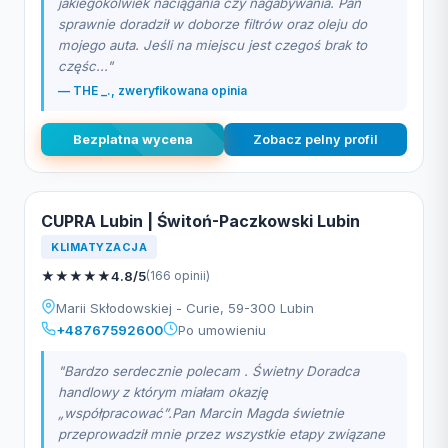
jakiegokolwiek naciągania czy nagabywania. Pan
sprawnie doradził w doborze filtrów oraz oleju do
mojego auta. Jeśli na miejscu jest czegoś brak to
częśc..."
— THE _., zweryfikowana opinia
Bezplatna wycena
Zobacz pelny profil
CUPRA Lubin | Świtoń-Paczkowski Lubin
KLIMATYZACJA
★
★
★
★
★
4.8/5
(166 opinii)
Marii Skłodowskiej - Curie, 59-300 Lubin
+48767592600
Po umowieniu
"Bardzo serdecznie polecam . Świetny Doradca
handlowy z którym miałam okazję
„współpracować”.Pan Marcin Magda świetnie
przeprowadził mnie przez wszystkie etapy związane