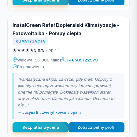
Bezplatna wycena
Zobacz pelny profil
InstalGreen Rafał Dopieralski Klimatyzacje -
Fotowoltaika - Pompy ciepła
KLIMATYZACJA
★
★
★
★
★
5.0/5
(2 opinii)
Wałowa, 56-300 Milicz
+48509122579
Po umowieniu
"Fantastyczna ekipa! Zawsze, gdy mam kłopoty z
klimatyzacją, ogrzewaniem czy innymi sprawami,
chętnie mi pomagają. Dokładają wszelkich starań,
aby znaleźć czas dla mnie jako klienta. Dla mnie to
nie..."
— Lucyna B., zweryfikowana opinia
Bezplatna wycena
Zobacz pelny profil