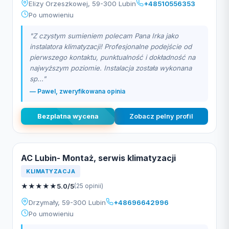
Elizy Orzeszkowej, 59-300 Lubin
+48510556353
Po umowieniu
"Z czystym sumieniem polecam Pana Irka jako
instalatora klimatyzacji! Profesjonalne podejście od
pierwszego kontaktu, punktualność i dokładność na
najwyższym poziomie. Instalacja została wykonana
sp..."
— Pawel, zweryfikowana opinia
Bezplatna wycena
Zobacz pelny profil
AC Lubin- Montaż, serwis klimatyzacji
KLIMATYZACJA
★
★
★
★
★
5.0/5
(25 opinii)
Drzymały, 59-300 Lubin
+48696642996
Po umowieniu