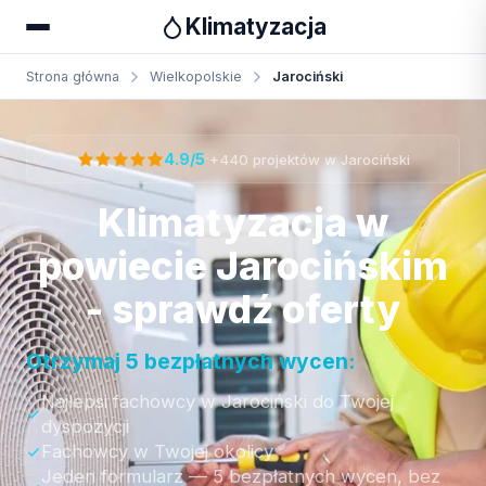
Klimatyzacja
Strona główna
Wielkopolskie
Jarociński
Otrzymaj bezpłatną wycenę
·
4.9/5
+440 projektów w Jarociński
Klimatyzacja w
powiecie Jarocińskim
- sprawdź oferty
Otrzymaj 5 bezpłatnych wycen:
Najlepsi fachowcy w Jarociński do Twojej
dyspozycji
Fachowcy w Twojej okolicy
Jeden formularz — 5 bezpłatnych wycen, bez