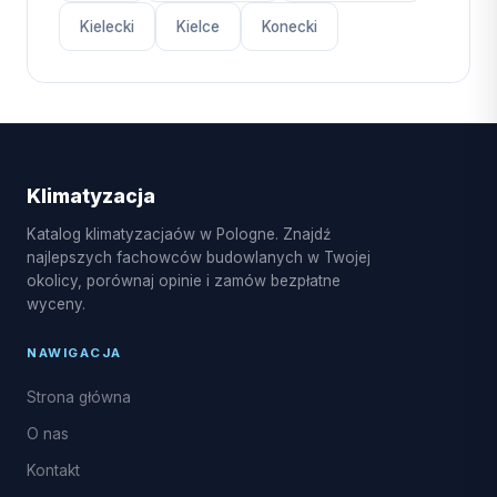
Kielecki
Kielce
Konecki
Klimatyzacja
Katalog klimatyzacjaów w Pologne. Znajdź
najlepszych fachowców budowlanych w Twojej
okolicy, porównaj opinie i zamów bezpłatne
wyceny.
NAWIGACJA
Strona główna
O nas
Kontakt