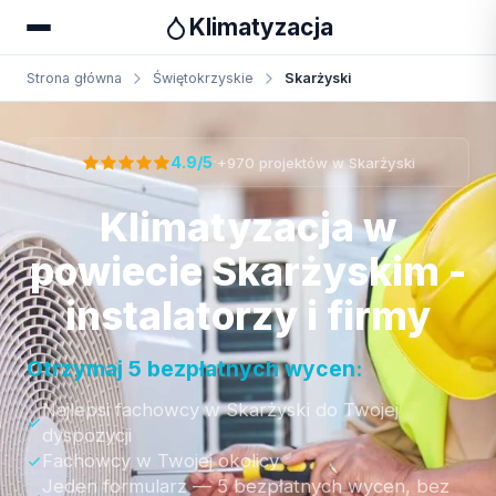
Klimatyzacja
Strona główna
Świętokrzyskie
Skarżyski
Otrzymaj bezpłatną wycenę
·
4.9/5
+970 projektów w Skarżyski
Klimatyzacja w
powiecie Skarżyskim -
instalatorzy i firmy
Otrzymaj 5 bezpłatnych wycen:
Najlepsi fachowcy w Skarżyski do Twojej
dyspozycji
Fachowcy w Twojej okolicy
Jeden formularz — 5 bezpłatnych wycen, bez