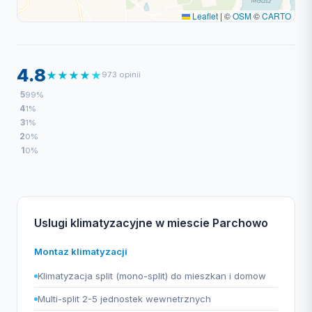
Leaflet
|
©
OSM
©
CARTO
4.8
★
★
★
★
★
973 opinii
5
99%
4
1%
3
1%
2
0%
1
0%
Uslugi klimatyzacyjne w miescie Parchowo
Montaz klimatyzacji
Klimatyzacja split (mono-split) do mieszkan i domow
Multi-split 2-5 jednostek wewnetrznych