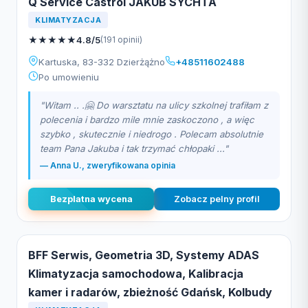
Q Service Castrol JAKUB SYCHTA
KLIMATYZACJA
★
★
★
★
★
4.8/5
(191 opinii)
Kartuska, 83-332 Dzierżążno
+48511602488
Po umowieniu
"Witam .. .🤗 Do warsztatu na ulicy szkolnej trafiłam z
polecenia i bardzo mile mnie zaskoczono , a więc
szybko , skutecznie i niedrogo . Polecam absolutnie
team Pana Jakuba i tak trzymać chłopaki ..."
— Anna U., zweryfikowana opinia
Bezplatna wycena
Zobacz pelny profil
BFF Serwis, Geometria 3D, Systemy ADAS
Klimatyzacja samochodowa, Kalibracja
kamer i radarów, zbieżność Gdańsk, Kolbudy