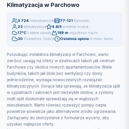
Klimatyzacja w Parchowo
3 724
mieszkancow
77-121
Bytowski
23
klimatyzacja
4.8/5
srednia ocena
17°C
Lekkie opady
189 m
wysokosc n.p.m.
30
Powietrze: Dobra
Ostatnia opinia
4 mies. temu
Poszukując instalatora klimatyzacji w Parchowo, warto
zwrócić uwagę na oferty w dzielnicach takich jak centrum
Parchowa czy okolice nowych apartamentowców. Wiele
budynków, takich jak bloki bez wentylacji czy domy
jednorodzinne, wymaga nowoczesnych rozwiązań
klimatyzacyjnych. Gorące lata sprawiają, że klimatyzacja split
w sypialniach i salonach jest niezwykle istotna, a systemy
multi-split doskonale sprawdzają się w większych
mieszkaniach. Warto również rozważyć pompy ciepła
powietrze-powietrze jako alternatywne źródło ogrzewania.
Zachęcamy do skorzystania z formularza wyceny, aby
uzyskać najlepsze oferty.