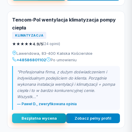
Tencom-Pol wentylacja klimatyzacja pompy
ciepła
KLIMATYZACJA
★
★
★
★
★
4.9/5
(24 opinii)
Lawendowa, 83-400 Kaliska Kościerskie
+48586801102
Po umowieniu
"Profesjonalna firma, z dużym doświadczeniem i
indywidualnym podejściem do klienta. Porządnie
wykonana instalacja wentylacji i klimatyzacji + pompa
ciepła i to w bardzo konkurencyjnej cenie.
Wszystk..."
— Paweł D., zweryfikowana opinia
Bezplatna wycena
Zobacz pelny profil