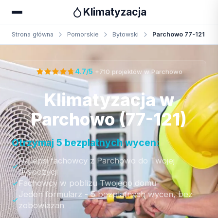
Klimatyzacja
Strona główna
Pomorskie
Bytowski
Parchowo 77-121
Otrzymaj bezpłatną wycenę
·
4.7/5
+710 projektów w Parchowo
Klimatyzacja w
Parchowo (77-121)
Otrzymaj 5 bezplatnych wycen:
Najlepsi fachowcy z Parchowo do Twojej
dyspozycji
Fachowcy w poblizu Twojego domu
Jeden formularz - 5 bezplatnych wycen, bez
zobowiazan