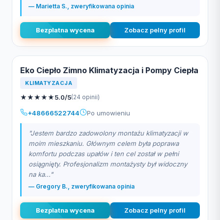
— Marietta S., zweryfikowana opinia
Bezplatna wycena
Zobacz pelny profil
Eko Ciepło Zimno Klimatyzacja i Pompy Ciepła
KLIMATYZACJA
★
★
★
★
★
5.0/5
(24 opinii)
+48666522744
Po umowieniu
"Jestem bardzo zadowolony montażu klimatyzacji w
moim mieszkaniu. Głównym celem była poprawa
komfortu podczas upałów i ten cel został w pełni
osiągnięty. Profesjonalizm montażysty był widoczny
na ka..."
— Gregory B., zweryfikowana opinia
Bezplatna wycena
Zobacz pelny profil