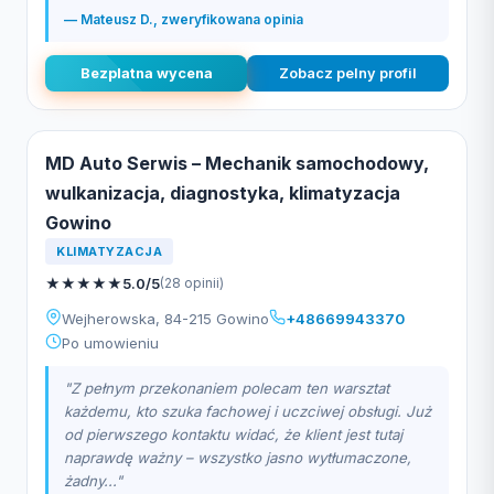
— Mateusz D., zweryfikowana opinia
Bezplatna wycena
Zobacz pelny profil
MD Auto Serwis – Mechanik samochodowy,
wulkanizacja, diagnostyka, klimatyzacja
Gowino
KLIMATYZACJA
★
★
★
★
★
5.0/5
(28 opinii)
Wejherowska, 84-215 Gowino
+48669943370
Po umowieniu
"Z pełnym przekonaniem polecam ten warsztat
każdemu, kto szuka fachowej i uczciwej obsługi. Już
od pierwszego kontaktu widać, że klient jest tutaj
naprawdę ważny – wszystko jasno wytłumaczone,
żadny..."