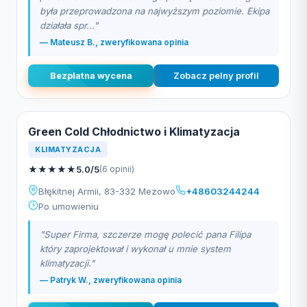
była przeprowadzona na najwyższym poziomie. Ekipa
działała spr..."
— Mateusz B., zweryfikowana opinia
Bezplatna wycena
Zobacz pelny profil
Green Cold Chłodnictwo i Klimatyzacja
KLIMATYZACJA
★
★
★
★
★
5.0/5
(6 opinii)
Błękitnej Armii, 83-332 Mezowo
+48603244244
Po umowieniu
"Super Firma, szczerze mogę polecić pana Filipa
który zaprojektował i wykonał u mnie system
klimatyzacji."
— Patryk W., zweryfikowana opinia