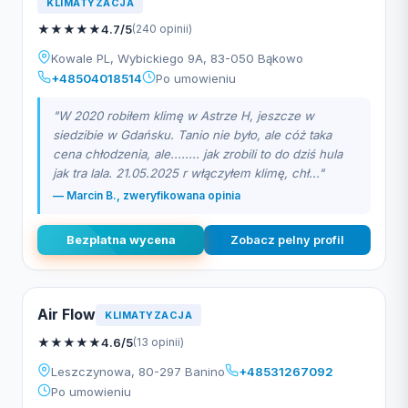
KLIMATYZACJA
★
★
★
★
★
4.7/5
(240 opinii)
Kowale PL, Wybickiego 9A, 83-050 Bąkowo
+48504018514
Po umowieniu
"W 2020 robiłem klimę w Astrze H, jeszcze w
siedzibie w Gdańsku. Tanio nie było, ale cóż taka
cena chłodzenia, ale........ jak zrobili to do dziś hula
jak tra lala. 21.05.2025 r włączyłem klimę, chł..."
— Marcin B., zweryfikowana opinia
Bezplatna wycena
Zobacz pelny profil
Air Flow
KLIMATYZACJA
★
★
★
★
★
4.6/5
(13 opinii)
Leszczynowa, 80-297 Banino
+48531267092
Po umowieniu