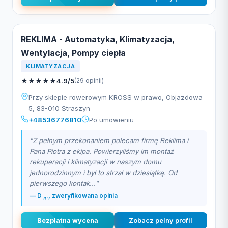
REKLIMA - Automatyka, Klimatyzacja,
Wentylacja, Pompy ciepła
KLIMATYZACJA
★
★
★
★
★
4.9/5
(29 opinii)
Przy sklepie rowerowym KROSS w prawo, Objazdowa
5, 83-010 Straszyn
+48536776810
Po umowieniu
"Z pełnym przekonaniem polecam firmę Reklima i
Pana Piotra z ekipa. Powierzyliśmy im montaż
rekuperacji i klimatyzacji w naszym domu
jednorodzinnym i był to strzał w dziesiątkę. Od
pierwszego kontak..."
— D „., zweryfikowana opinia
Bezplatna wycena
Zobacz pelny profil