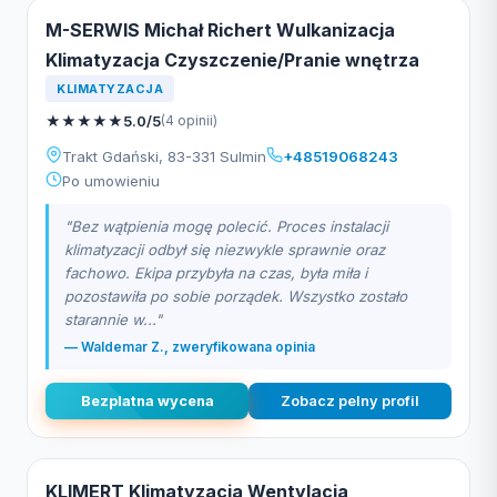
M-SERWIS Michał Richert Wulkanizacja
Klimatyzacja Czyszczenie/Pranie wnętrza
KLIMATYZACJA
★
★
★
★
★
5.0/5
(4 opinii)
Trakt Gdański, 83-331 Sulmin
+48519068243
Po umowieniu
"Bez wątpienia mogę polecić. Proces instalacji
klimatyzacji odbył się niezwykle sprawnie oraz
fachowo. Ekipa przybyła na czas, była miła i
pozostawiła po sobie porządek. Wszystko zostało
starannie w..."
— Waldemar Z., zweryfikowana opinia
Bezplatna wycena
Zobacz pelny profil
KLIMERT Klimatyzacja Wentylacja