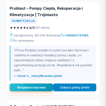
Problast – Pompy Ciepła, Rekuperacja i
Klimatyzacja | Trójmiasto
KLIMATYZACJA
★
★
★
★
★
4.8/5
(201 opinii)
Jarzębinowa, 83-010 Rotmanka
+48585731585
Po umowieniu
"Firma Problast została mi polecona jako fachowa i
rzetelna w realizacji instalacji pomp ciepła, co
najważniejsze blisko miejsca realizacji i z
ugruntowaną pozycją od lat. Współpraca nie powiem
była..."
— Oscar C., zweryfikowana opinia
Bezplatna wycena
Zobacz pelny profil