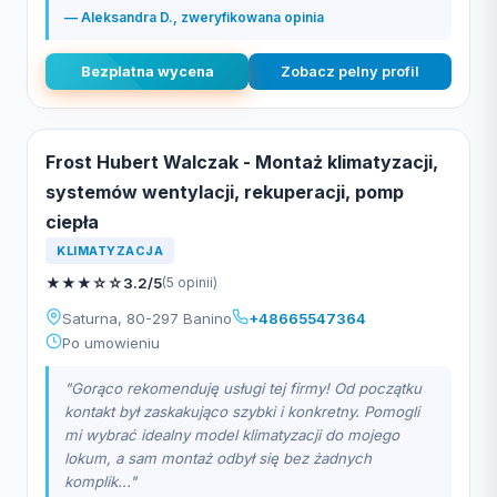
— Aleksandra D., zweryfikowana opinia
Bezplatna wycena
Zobacz pelny profil
Frost Hubert Walczak - Montaż klimatyzacji,
systemów wentylacji, rekuperacji, pomp
ciepła
KLIMATYZACJA
★
★
★
☆
☆
3.2/5
(5 opinii)
Saturna, 80-297 Banino
+48665547364
Po umowieniu
"Gorąco rekomenduję usługi tej firmy! Od początku
kontakt był zaskakująco szybki i konkretny. Pomogli
mi wybrać idealny model klimatyzacji do mojego
lokum, a sam montaż odbył się bez żadnych
komplik..."