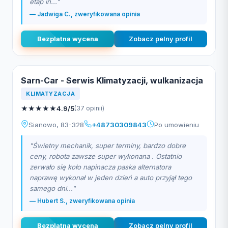
etap in..."
— Jadwiga C., zweryfikowana opinia
Bezplatna wycena
Zobacz pelny profil
Sarn-Car - Serwis Klimatyzacji, wulkanizacja
KLIMATYZACJA
★
★
★
★
★
4.9/5
(37 opinii)
Sianowo, 83-328
+48730309843
Po umowieniu
"Świetny mechanik, super terminy, bardzo dobre
ceny, robota zawsze super wykonana . Ostatnio
zerwało się koło napinacza paska alternatora
naprawę wykonał w jeden dzień a auto przyjął tego
samego dni..."
— Hubert S., zweryfikowana opinia
Bezplatna wycena
Zobacz pelny profil