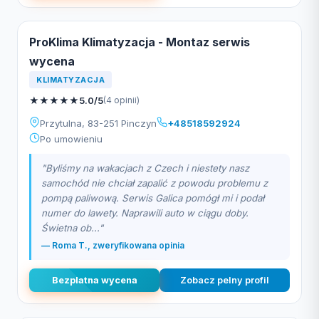
ProKlima Klimatyzacja - Montaz serwis
wycena
KLIMATYZACJA
★
★
★
★
★
5.0/5
(4 opinii)
Przytulna, 83-251 Pinczyn
+48518592924
Po umowieniu
"Byliśmy na wakacjach z Czech i niestety nasz
samochód nie chciał zapalić z powodu problemu z
pompą paliwową. Serwis Galica pomógł mi i podał
numer do lawety. Naprawili auto w ciągu doby.
Świetna ob..."
— Roma T., zweryfikowana opinia
Bezplatna wycena
Zobacz pelny profil