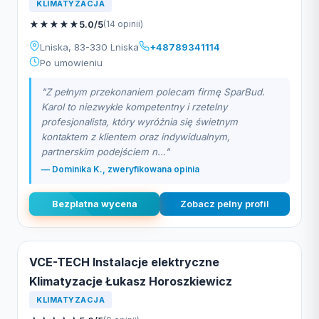
KLIMATYZACJA
★
★
★
★
★
5.0/5
(14 opinii)
Lniska, 83-330 Lniska
+48789341114
Po umowieniu
"Z pełnym przekonaniem polecam firmę SparBud.
Karol to niezwykle kompetentny i rzetelny
profesjonalista, który wyróżnia się świetnym
kontaktem z klientem oraz indywidualnym,
partnerskim podejściem n..."
— Dominika K., zweryfikowana opinia
Bezplatna wycena
Zobacz pelny profil
VCE-TECH Instalacje elektryczne
Klimatyzacje Łukasz Horoszkiewicz
KLIMATYZACJA