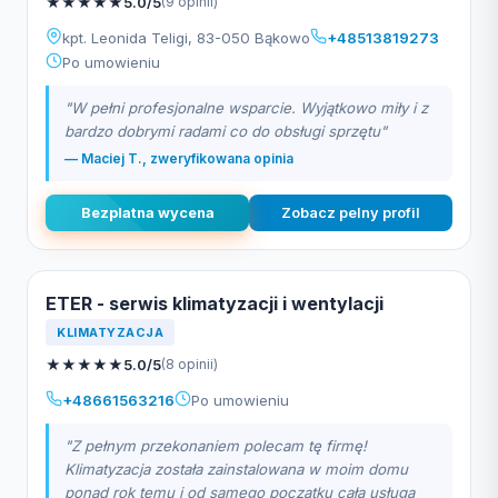
★
★
★
★
★
5.0/5
(9 opinii)
kpt. Leonida Teligi, 83-050 Bąkowo
+48513819273
Po umowieniu
"W pełni profesjonalne wsparcie. Wyjątkowo miły i z
bardzo dobrymi radami co do obsługi sprzętu"
— Maciej T., zweryfikowana opinia
Bezplatna wycena
Zobacz pelny profil
ETER - serwis klimatyzacji i wentylacji
KLIMATYZACJA
★
★
★
★
★
5.0/5
(8 opinii)
+48661563216
Po umowieniu
"Z pełnym przekonaniem polecam tę firmę!
Klimatyzacja została zainstalowana w moim domu
ponad rok temu i od samego początku cała usługa