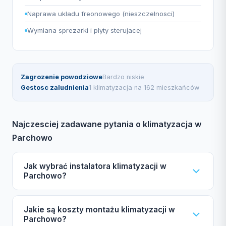
Naprawa ukladu freonowego (nieszczelnosci)
Wymiana sprezarki i plyty sterujacej
Zagrozenie powodziowe
Bardzo niskie
Gestosc zaludnienia
1 klimatyzacja na 162 mieszkańców
Najczesciej zadawane pytania o klimatyzacja w
Parchowo
Jak wybrać instalatora klimatyzacji w
Parchowo?
Zwróć uwagę na certyfikat F-gazowy UDT,
Jakie są koszty montażu klimatyzacji w
ubezpieczenie OC oraz autoryzacje producentów,
Parchowo?