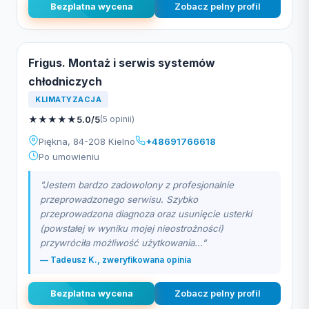
Bezplatna wycena
Zobacz pelny profil
Frigus. Montaż i serwis systemów
chłodniczych
KLIMATYZACJA
★
★
★
★
★
5.0/5
(5 opinii)
Piękna, 84-208 Kielno
+48691766618
Po umowieniu
"Jestem bardzo zadowolony z profesjonalnie
przeprowadzonego serwisu. Szybko
przeprowadzona diagnoza oraz usunięcie usterki
(powstałej w wyniku mojej nieostrożności)
przywróciła możliwość użytkowania..."
— Tadeusz K., zweryfikowana opinia
Bezplatna wycena
Zobacz pelny profil