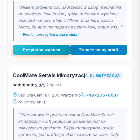
"Miałem przyjemność skorzystać z usług mechanika
do swojego Opla Insigni, gdzie dokonano wymiany
uszczelki smoka, oleju z filtrem oraz filtru paliwa.
Mimo, że auto ma napęd na cztery koła, prace zos..."
— Ewa L., zweryfikowana opinia
Bezplatna wycena
Zobacz pelny profil
CoolMate Serwis klimatyzacji
KLIMATYZACJA
★
★
★
★
★
5.0/5
(2 opinii)
Nad Stawem, 84-208 Warzenko
+48727576637
Po umowieniu
"Zdecydowanie polecam usługi CoolMate Serwis
klimatyzacji – ich podejście do klienta jest na
najwyższym poziomie. Ekipa montażystów działa
sprawnie, jest profesjonalna i zawsze na czas. Cały