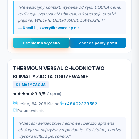
"Rewelacyjny kontakt, wycena od ręki, DOBRA cena,
realizacja szybsza niż obiecali, rekuperacja chodzi
pięknie, WIELKIE DZIĘKI PANIE DAWIDZIE !"
— Kamil L., zweryfikowana opinia
Bezplatna wycena
Zobacz pelny profil
THERMOUNIVERSAL CHŁODNICTWO
KLIMATYZACJA OGRZEWANIE
KLIMATYZACJA
★
★
★
★
☆
3.9/5
(7 opinii)
Leśna, 84-208 Kielno
+48602333582
Po umowieniu
"Polecam serdecznie! Fachowa i bardzo sprawna
obsługa na najwyższym poziomie. Co istotne, bardzo
wysoka kultura personelu."