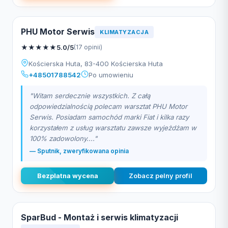
PHU Motor Serwis
KLIMATYZACJA
★
★
★
★
★
5.0/5
(17 opinii)
Kościerska Huta, 83-400 Kościerska Huta
+48501788542
Po umowieniu
"Witam serdecznie wszystkich. Z całą
odpowiedzialnością polecam warsztat PHU Motor
Serwis. Posiadam samochód marki Fiat i kilka razy
korzystałem z usług warsztatu zawsze wyjeżdżam w
100% zadowolony...."
— Sputnik, zweryfikowana opinia
Bezplatna wycena
Zobacz pelny profil
SparBud - Montaż i serwis klimatyzacji