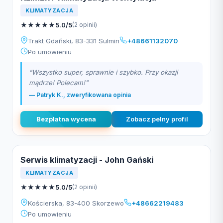
KLIMATYZACJA
★
★
★
★
★
5.0/5
(2 opinii)
Trakt Gdański, 83-331 Sulmin
+48661132070
Po umowieniu
"Wszystko super, sprawnie i szybko. Przy okazji
mądrze! Polecam!"
— Patryk K., zweryfikowana opinia
Bezplatna wycena
Zobacz pelny profil
Serwis klimatyzacji - John Gański
KLIMATYZACJA
★
★
★
★
★
5.0/5
(2 opinii)
Kościerska, 83-400 Skorzewo
+48662219483
Po umowieniu