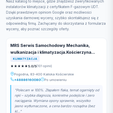
Nasz katalog to miejsce, gdzie znajdziesz zweryfikowanych
instalatorów klimatyzacji z certyfikatem F-gazowym UDT.
Dzięki prawdziwym opiniom Google oraz możliwości
uzyskania darmowej wyceny, szybko skontaktujesz się z
odpowiednią firmą. Zachęcamy do skorzystania z formularza
wyceny, aby poznać szczegóły oferty.
MRS Serwis Samochodowy Mechanika,
wulkanizacja i klimatyzacja.Kościerzyna...
KLIMATYZACJA
★
★
★
★
★
5.0/5
(101 opinii)
Pogodna, 83-400 Kaliska Kościerskie
+48886160080
Po umowieniu
"Polecam w 100%. Złapałem flaka, temat ogarnięty od
ręki – szybka diagnoza, konkretne podejście i zero
naciągania. Wymiana opony sprawnie, wszystko
jasno wytłumaczone, a cena bardzo rozsądna (bez
kl..."