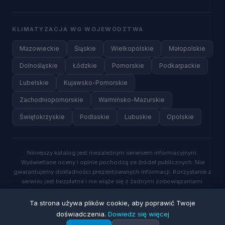
KLIMATYZACJA WG WOJEWÓDZTWA
Mazowieckie
Śląskie
Wielkopolskie
Małopolskie
Dolnośląskie
Łódzkie
Pomorskie
Podkarpackie
Lubelskie
Kujawsko-Pomorskie
Zachodniopomorskie
Warmińsko-Mazurskie
Świętokrzyskie
Podlaskie
Lubuskie
Opolskie
Niniejszy katalog jest niezależnym serwisem informacyjnym.
Wyświetlane oceny i opinie pochodzą ze źródeł publicznych. Nie
gwarantujemy dokładności prezentowanych informacji. Korzystanie z
serwisu jest bezpłatne i nie wiąże się z żadnymi zobowiązaniami.
Wysyłając zapytanie o wycenę, wyrażasz zgodę na kontakt ze strony
wykwalifikowanych specjalistów.
Ta strona używa plików cookie, aby poprawić Twoje
doświadczenia.
Dowiedz się więcej