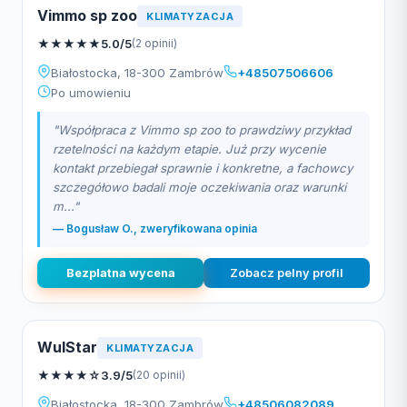
Vimmo sp zoo
KLIMATYZACJA
★
★
★
★
★
5.0/5
(2 opinii)
Białostocka, 18-300 Zambrów
+48507506606
Po umowieniu
"Współpraca z Vimmo sp zoo to prawdziwy przykład
rzetelności na każdym etapie. Już przy wycenie
kontakt przebiegał sprawnie i konkretne, a fachowcy
szczegółowo badali moje oczekiwania oraz warunki
m..."
— Bogusław O., zweryfikowana opinia
Bezplatna wycena
Zobacz pelny profil
WulStar
KLIMATYZACJA
★
★
★
★
☆
3.9/5
(20 opinii)
Białostocka, 18-300 Zambrów
+48506082089