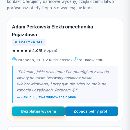
kontakt. Oferujemy darmowe wyceny, dzięki czemu łatwo
porównasz oferty. Poproś o wycenę już teraz!
Adam Perkowski Elektromechanika
Pojazdowa
KLIMATYZACJA
★
★
★
★
☆
4.0/5
(9 opinii)
Listopada, 18-312 Rutki-Kossaki
Po umowieniu
"Polecam, jakiś czas temu Pan pomógł mi z awarią
lawety na trasie (zerwany napinacz paska
wielorowkowego) i przy tym nie zdarł ze mnie na
robocie i częściach. Polecam 💪"
— Jakub K., zweryfikowana opinia
Bezplatna wycena
Zobacz pelny profil