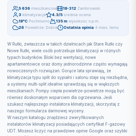
5 636
mieszkancow
18-312
Zambrowski
3
klimatyzacja
4.3/5
srednia ocena
18°C
Pochmurno
135 m
wysokosc n.p.m.
26
Powietrze: Dobra
Ostatnia opinia
4 mies. temu
W Rutki, zwłaszcza w takich dzielnicach jak Stare Rutki czy
Nowe Rutki, wiele osób potrzebuje klimatyzacji w różnych
typach budynków. Bloki bez wentylacji, nowe
apartamentowce oraz domy jednorodzinne często wymagają
nowoczesnych rozwiązań. Gorące lata sprawiają, że
klimatyzacja typu split do sypialni i salonu staje się niezbędna,
a systemy multi-split idealnie sprawdzają się w większych
mieszkaniach. Pompy ciepła powietrze-powietrze mogą być
również doskonałym wsparciem dla ogrzewania. Jeśli
szukasz najlepszego instalatora klimatyzacji, skorzystaj z
naszego formularza darmowej wyceny.
W naszym katalogu znajdziesz zweryfikowanych
instalatorów klimatyzacji posiadających certyfikat F-gazowy
UDT. Możesz liczyć na prawdziwe opinie Google oraz szybki