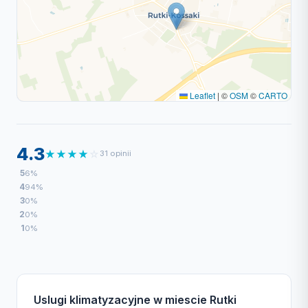
Leaflet
|
©
OSM
©
CARTO
4.3
★
★
★
★
☆
31 opinii
5
6%
4
94%
3
0%
2
0%
1
0%
Uslugi klimatyzacyjne w miescie Rutki