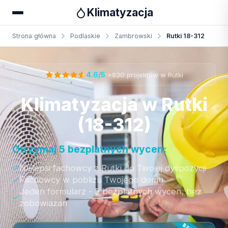
Klimatyzacja
Strona główna
Podlaskie
Zambrowski
Rutki 18-312
Otrzymaj bezpłatną wycenę
·
4.6/5
+930 projektów w Rutki
Klimatyzacja w Rutki
(18-312)
Otrzymaj 5 bezplatnych wycen:
Najlepsi fachowcy z Rutki do Twojej dyspozycji
Fachowcy w poblizu Twojego domu
Jeden formularz - 5 bezplatnych wycen, bez
zobowiazan