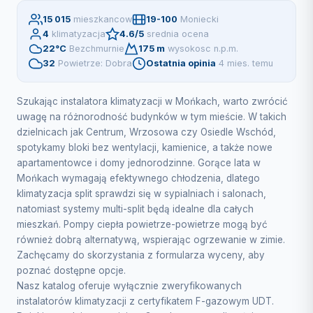
15 015
mieszkancow
19-100
Moniecki
4
klimatyzacja
4.6/5
srednia ocena
22°C
Bezchmurnie
175 m
wysokosc n.p.m.
32
Powietrze: Dobra
Ostatnia opinia
4 mies. temu
Szukając instalatora klimatyzacji w Mońkach, warto zwrócić
uwagę na różnorodność budynków w tym mieście. W takich
dzielnicach jak Centrum, Wrzosowa czy Osiedle Wschód,
spotykamy bloki bez wentylacji, kamienice, a także nowe
apartamentowce i domy jednorodzinne. Gorące lata w
Mońkach wymagają efektywnego chłodzenia, dlatego
klimatyzacja split sprawdzi się w sypialniach i salonach,
natomiast systemy multi-split będą idealne dla całych
mieszkań. Pompy ciepła powietrze-powietrze mogą być
również dobrą alternatywą, wspierając ogrzewanie w zimie.
Zachęcamy do skorzystania z formularza wyceny, aby
poznać dostępne opcje.
Nasz katalog oferuje wyłącznie zweryfikowanych
instalatorów klimatyzacji z certyfikatem F-gazowym UDT.