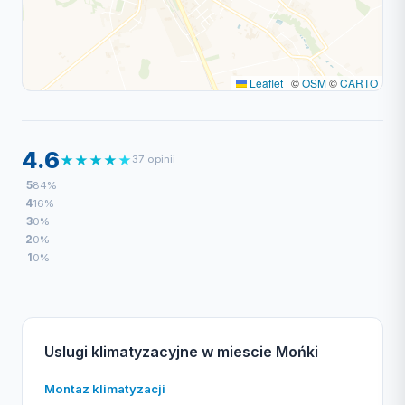
Leaflet
|
©
OSM
©
CARTO
4.6
★
★
★
★
★
37 opinii
5
84%
4
16%
3
0%
2
0%
1
0%
Uslugi klimatyzacyjne w miescie Mońki
Montaz klimatyzacji