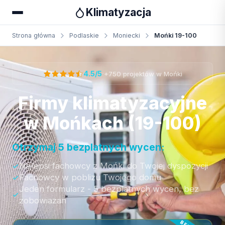
Klimatyzacja
Strona główna
Podlaskie
Moniecki
Mońki 19-100
Otrzymaj bezpłatną wycenę
·
4.5/5
+750 projektów w Mońki
Firmy klimatyzacyjne
w Mońkach (19-100)
Otrzymaj 5 bezplatnych wycen:
Najlepsi fachowcy z Mońki do Twojej dyspozycji
Fachowcy w poblizu Twojego domu
Jeden formularz - 5 bezplatnych wycen, bez
zobowiazan