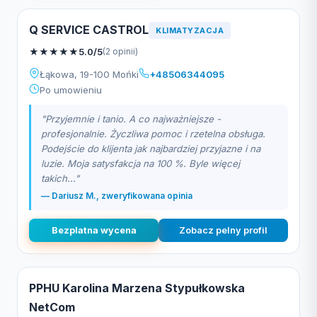
Q SERVICE CASTROL
KLIMATYZACJA
★
★
★
★
★
5.0/5
(2 opinii)
Łąkowa, 19-100 Mońki
+48506344095
Po umowieniu
"Przyjemnie i tanio. A co najważniejsze -
profesjonalnie. Życzliwa pomoc i rzetelna obsługa.
Podejście do klijenta jak najbardziej przyjazne i na
luzie. Moja satysfakcja na 100 %. Byle więcej
takich..."
— Dariusz M., zweryfikowana opinia
Bezplatna wycena
Zobacz pelny profil
PPHU Karolina Marzena Stypułkowska
NetCom