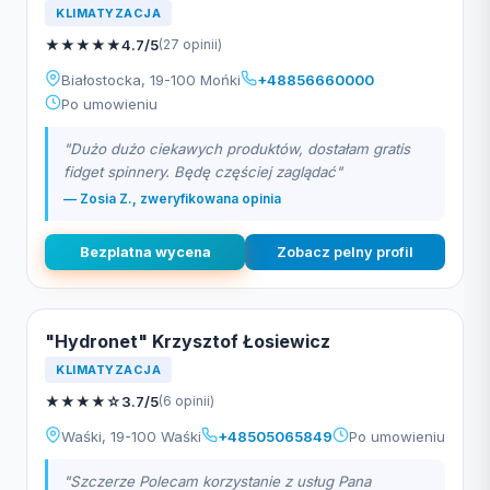
KLIMATYZACJA
★
★
★
★
★
4.7/5
(27 opinii)
Białostocka, 19-100 Mońki
+48856660000
Po umowieniu
"Dużo dużo ciekawych produktów, dostałam gratis
fidget spinnery. Będę częściej zaglądać"
— Zosia Z., zweryfikowana opinia
Bezplatna wycena
Zobacz pelny profil
"Hydronet" Krzysztof Łosiewicz
KLIMATYZACJA
★
★
★
★
☆
3.7/5
(6 opinii)
Waśki, 19-100 Waśki
+48505065849
Po umowieniu
"Szczerze Polecam korzystanie z usług Pana