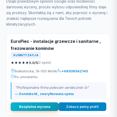
Dzięki prawdziwym opiniom Google oraz możliwości
darmowej wyceny, proces wyboru odpowiedniej firmy staje
się prostszy. Skontaktuj się z nami, aby poprosić o wycenę i
znaleźć najlepsze rozwiązania dla Twoich potrzeb
klimatyzacyjnych.
EuroPiec - instalacje grzewcze i sanitarne ,
frezowanie kominów
KLIMATYZACJA
★
★
★
★
★
5.0/5
(2 opinii)
Białostocka, 19-100 Mońki
+48506542145
Po umowieniu
"Profesjonalna firma polecam serdecznie 👍"
— Dominika M., zweryfikowana opinia
Bezplatna wycena
Zobacz pelny profil