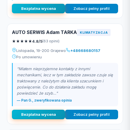
Bezplatna wycena
Zobacz pelny profil
AUTO SERWIS Adam TARKA
KLIMATYZACJA
★
★
★
★
★
4.8/5
(63 opinii)
Listopada, 19-200 Grajewo
+48668680157
Po umowieniu
"Miałem nieprzyjemne kontakty z innymi
mechanikami, lecz w tym zakładzie zawsze czuje się
traktowany z należytym dla klienta szacunkiem i
poświęcenie. Co do działania zakładu mogę
powiedzieć że szyb..."
— Pan G., zweryfikowana opinia
Bezplatna wycena
Zobacz pelny profil