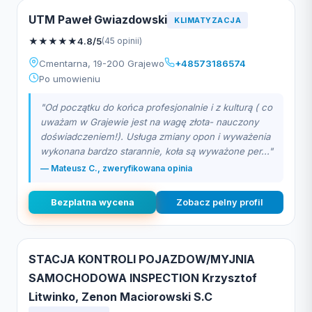
UTM Paweł Gwiazdowski
KLIMATYZACJA
★
★
★
★
★
4.8/5
(45 opinii)
Cmentarna, 19-200 Grajewo
+48573186574
Po umowieniu
"Od początku do końca profesjonalnie i z kulturą ( co
uważam w Grajewie jest na wagę złota- nauczony
doświadczeniem!). Usługa zmiany opon i wyważenia
wykonana bardzo starannie, koła są wyważone per..."
— Mateusz C., zweryfikowana opinia
Bezplatna wycena
Zobacz pelny profil
STACJA KONTROLI POJAZDOW/MYJNIA
SAMOCHODOWA INSPECTION Krzysztof
Litwinko, Zenon Maciorowski S.C