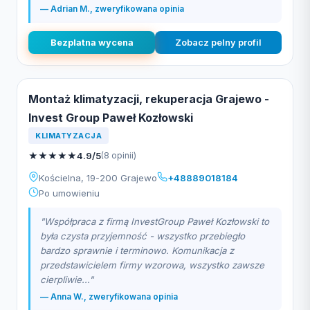
— Adrian M., zweryfikowana opinia
Bezplatna wycena
Zobacz pelny profil
Montaż klimatyzacji, rekuperacja Grajewo -
Invest Group Paweł Kozłowski
KLIMATYZACJA
★
★
★
★
★
4.9/5
(8 opinii)
Kościelna, 19-200 Grajewo
+48889018184
Po umowieniu
"Współpraca z firmą InvestGroup Paweł Kozłowski to
była czysta przyjemność - wszystko przebiegło
bardzo sprawnie i terminowo. Komunikacja z
przedstawicielem firmy wzorowa, wszystko zawsze
cierpliwie..."
— Anna W., zweryfikowana opinia