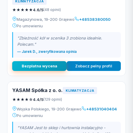
KLIMATYZACJA
★
★
★
★
★
4.6/5
(48 opinii)
Magazynowa, 19-200 Grajewo
+48538380050
Po umowieniu
"Zbieżność kół w scenika 3 zrobiona idealnie.
Polecam."
— Jarek D., zweryfikowana opinia
Bezplatna wycena
Zobacz pelny profil
YASAM Spółka z o. o.
KLIMATYZACJA
★
★
★
★
☆
4.4/5
(129 opinii)
Wojska Polskiego, 19-200 Grajewo
+48531040404
Po umowieniu
"YASAM Jest to sklep i hurtownia instalacyjno -