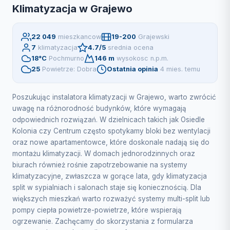
Klimatyzacja w Grajewo
22 049
mieszkancow
19-200
Grajewski
7
klimatyzacja
4.7/5
srednia ocena
18°C
Pochmurno
146 m
wysokosc n.p.m.
25
Powietrze: Dobra
Ostatnia opinia
4 mies. temu
Poszukując instalatora klimatyzacji w Grajewo, warto zwrócić
uwagę na różnorodność budynków, które wymagają
odpowiednich rozwiązań. W dzielnicach takich jak Osiedle
Kolonia czy Centrum często spotykamy bloki bez wentylacji
oraz nowe apartamentowce, które doskonale nadają się do
montażu klimatyzacji. W domach jednorodzinnych oraz
biurach również rośnie zapotrzebowanie na systemy
klimatyzacyjne, zwłaszcza w gorące lata, gdy klimatyzacja
split w sypialniach i salonach staje się koniecznością. Dla
większych mieszkań warto rozważyć systemy multi-split lub
pompy ciepła powietrze-powietrze, które wspierają
ogrzewanie. Zachęcamy do skorzystania z formularza