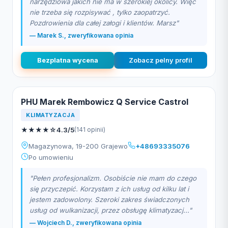
narzędziowa jakich nie ma w szerokiej okolicy. Więc
nie trzeba się rozpisywać , tylko zaopatrzyć.
Pozdrowienia dla całej załogi i klientów. Marsz"
— Marek S., zweryfikowana opinia
Bezplatna wycena
Zobacz pelny profil
PHU Marek Rembowicz Q Service Castrol
KLIMATYZACJA
★
★
★
★
☆
4.3/5
(141 opinii)
Magazynowa, 19-200 Grajewo
+48693335076
Po umowieniu
"Pełen profesjonalizm. Osobiście nie mam do czego
się przyczepić. Korzystam z ich usług od kilku lat i
jestem zadowolony. Szeroki zakres świadczonych
usług od wulkanizacji, przez obsługę klimatyzacj..."
— Wojciech D., zweryfikowana opinia