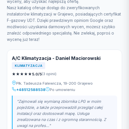
wyceny, aby uzyskać najlepszą ofertę.
Nasz katalog oferuje dostęp do zweryfikowanych
instalatorów klimatyzacji w Grajewo, posiadających certyfikat
F-gazowy UDT. Dzięki prawdziwym opiniom Google oraz
możliwości uzyskania darmowych wycen, możesz szybko
znaleźć odpowiedniego specjalistę. Nie zwlekaj, poproś o
wycenę już teraz!
A/C Klimatyzacja - Daniel Maciorowski
KLIMATYZACJA
★
★
★
★
★
5.0/5
(3 opinii)
Płk. Tadeusza Falewicza, 19-200 Grajewo
+48512588538
Po umowieniu
"Zajmowali się wymianą zbiornika LPG w moim
pojeździe, a także przeprowadzili przegląd całej
instalacji oraz dostosowali mapę. Usługa
zrealizowana na czas i z ogromną starannością. Z
uwagi na profes..."