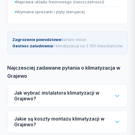
Naprawa ukladu freonowego (nieszczelnosci)
Wymiana sprezarki i plyty sterujacej
Zagrozenie powodziowe
Bardzo niskie
Gestosc zaludnienia
1 klimatyzacja na 3 150 mieszkańców
Najczesciej zadawane pytania o klimatyzacja w
Grajewo
Jak wybrać instalatora klimatyzacji w
Grajewo?
Wybierając instalatora klimatyzacji w Grajewo,
Jakie są koszty montażu klimatyzacji w
zwróć uwagę na certyfikat F-gazowy UDT,
Grajewo?
ubezpieczenie OC, autoryzacje producentów