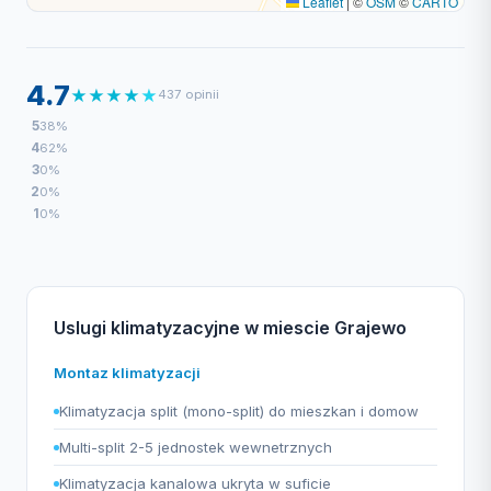
Leaflet
|
©
OSM
©
CARTO
4.7
★
★
★
★
★
437 opinii
5
38%
4
62%
3
0%
2
0%
1
0%
Uslugi klimatyzacyjne w miescie Grajewo
Montaz klimatyzacji
Klimatyzacja split (mono-split) do mieszkan i domow
Multi-split 2-5 jednostek wewnetrznych
Klimatyzacja kanalowa ukryta w suficie