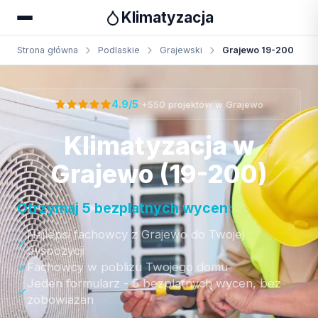
Klimatyzacja
Strona główna
Podlaskie
Grajewski
Grajewo 19-200
Otrzymaj bezpłatną wycenę
·
4.9/5
+550 projektów w Grajewo
Klimatyzacja w
Grajewo (19-200)
Otrzymaj 5 bezplatnych wycen:
Najlepsi fachowcy z Grajewo do Twojej
dyspozycji
Fachowcy w poblizu Twojego domu
Jeden formularz - 5 bezplatnych wycen, bez
zobowiazan