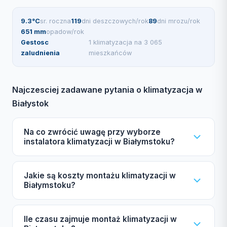
9.3°C
sr. roczna
119
dni deszczowych/rok
89
dni mrozu/rok
651 mm
opadow/rok
Gestosc
1 klimatyzacja na 3 065
zaludnienia
mieszkańców
Najczesciej zadawane pytania o klimatyzacja w
Białystok
Na co zwrócić uwagę przy wyborze
instalatora klimatyzacji w Białymstoku?
Wybierając instalatora klimatyzacji w Białymstoku,
Jakie są koszty montażu klimatyzacji w
warto zwrócić uwagę na certyfikat F-gazowy UDT,
Białymstoku?
ubezpieczenie OC, autoryzacje producentów
Daikin/Mitsubishi/Samsung, gwarancję oraz opinie
Koszt montażu klimatyzacji w Białymstoku zależy od
Ile czasu zajmuje montaż klimatyzacji w
klientów. Nasz katalog pomoże w dokonaniu
mocy urządzenia (2,5-7 kW), liczby jednostek