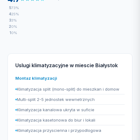
5
73%
4
25%
3
3%
2
0%
1
0%
Uslugi klimatyzacyjne w miescie Białystok
Montaz klimatyzacji
Klimatyzacja split (mono-split) do mieszkan i domow
Multi-split 2-5 jednostek wewnetrznych
Klimatyzacja kanalowa ukryta w suficie
Klimatyzacja kasetonowa do biur i lokali
Klimatyzacja przyscienna i przypodlogowa