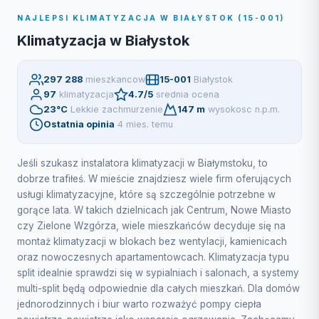
NAJLEPSI KLIMATYZACJA W BIAŁYSTOK (15-001)
Klimatyzacja w Białystok
297 288
mieszkancow
15-001
Białystok
97
klimatyzacja
4.7/5
srednia ocena
23°C
Lekkie zachmurzenie
147 m
wysokosc n.p.m.
Ostatnia opinia
4 mies. temu
Jeśli szukasz instalatora klimatyzacji w Białymstoku, to
dobrze trafiłeś. W mieście znajdziesz wiele firm oferujących
usługi klimatyzacyjne, które są szczególnie potrzebne w
gorące lata. W takich dzielnicach jak Centrum, Nowe Miasto
czy Zielone Wzgórza, wiele mieszkańców decyduje się na
montaż klimatyzacji w blokach bez wentylacji, kamienicach
oraz nowoczesnych apartamentowcach. Klimatyzacja typu
split idealnie sprawdzi się w sypialniach i salonach, a systemy
multi-split będą odpowiednie dla całych mieszkań. Dla domów
jednorodzinnych i biur warto rozważyć pompy ciepła