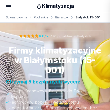
Klimatyzacja
Strona główna
Podlaskie
Białystok
Białystok 15-001
Otrzymaj bezpłatną wycenę
·
4.8/5
+170 projektów w Białystok
Firmy klimatyzacyjne
w Białymstoku (15-
001)
Otrzymaj 5 bezplatnych wycen:
Najlepsi fachowcy z Białystok do Twojej
dyspozycji
Fachowcy w poblizu Twojego domu
Jeden formularz - 5 bezplatnych wycen, bez