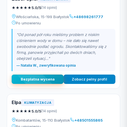
★
★
★
★
★
5.0/5
(14 opinii)
Włościańska, 15-199 Białystok
+48698261777
Po umowieniu
"Od ponad pół roku mieliśmy problem z niskim
ciśnieniem wody w domu – nie dało się nawet
swobodnie podlać ogrodu. Skontaktowaliśmy się z
firmą, panowie przyjechali po dwóch dniach,
obejrzeli sytuacj..."
— Natalia W., zweryfikowana opinia
Bezplatna wycena
Zobacz pelny profil
Elpa
KLIMATYZACJA
★
★
★
★
★
5.0/5
(14 opinii)
Kombatantów, 15-110 Białystok
+48501555865
Po umowieniu