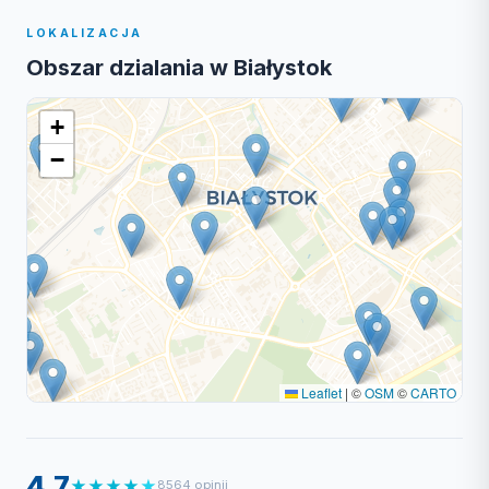
LOKALIZACJA
Obszar dzialania w Białystok
+
−
Leaflet
|
©
OSM
©
CARTO
4.7
★
★
★
★
★
8564 opinii