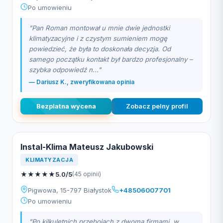
Po umowieniu
"Pan Roman montował u mnie dwie jednostki
klimatyzacyjne i z czystym sumieniem mogę
powiedzieć, że była to doskonała decyzja. Od
samego początku kontakt był bardzo profesjonalny –
szybka odpowiedź n..."
— Dariusz K., zweryfikowana opinia
Bezplatna wycena
Zobacz pelny profil
Instal-Klima Mateusz Jakubowski
KLIMATYZACJA
★
★
★
★
★
5.0/5
(45 opinii)
Pigwowa, 15-797 Białystok
+48506007701
Po umowieniu
"Po kilkuletnich przebojach z dwoma firmami, w