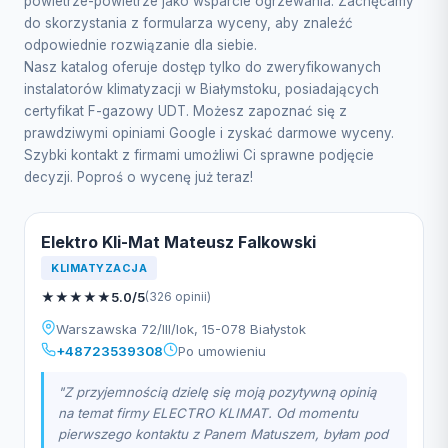
powietrze-powietrze jako wsparcie ogrzewania. Zachęcamy
do skorzystania z formularza wyceny, aby znaleźć
odpowiednie rozwiązanie dla siebie.
Nasz katalog oferuje dostęp tylko do zweryfikowanych
instalatorów klimatyzacji w Białymstoku, posiadających
certyfikat F-gazowy UDT. Możesz zapoznać się z
prawdziwymi opiniami Google i zyskać darmowe wyceny.
Szybki kontakt z firmami umożliwi Ci sprawne podjęcie
decyzji. Poproś o wycenę już teraz!
Elektro Kli-Mat Mateusz Falkowski
KLIMATYZACJA
★
★
★
★
★
5.0/5
(326 opinii)
Warszawska 72/III/lok, 15-078 Białystok
+48723539308
Po umowieniu
"Z przyjemnością dzielę się moją pozytywną opinią
na temat firmy ELECTRO KLIMAT. Od momentu
pierwszego kontaktu z Panem Matuszem, byłam pod