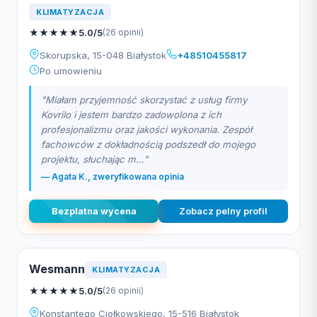
KLIMATYZACJA
★
★
★
★
★
5.0/5
(26 opinii)
Skorupska, 15-048 Białystok
+48510455817
Po umowieniu
"Miałam przyjemność skorzystać z usług firmy
Kovrilo i jestem bardzo zadowolona z ich
profesjonalizmu oraz jakości wykonania. Zespół
fachowców z dokładnością podszedł do mojego
projektu, słuchając m..."
— Agata K., zweryfikowana opinia
Bezplatna wycena
Zobacz pelny profil
Wesmann
KLIMATYZACJA
★
★
★
★
★
5.0/5
(26 opinii)
Konstantego Ciołkowskiego, 15-516 Białystok