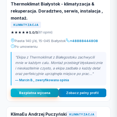
Thermoklimat Białystok - klimatyzacja &
rekuperacja. Doradztwo, serwis, instalacja ,
montaż.
KLIMATYZACJA
★
★
★
★
★
5.0/5
(61 opinii)
Piasta 140 j/d, 15-045 Białystok
+48888444808
Po umowieniu
"Ekipa z Thermoklimat z Białegostoku zachwycili
mnie w każdym calu. Montaż przebiegł błyskawicznie
i nieskazitelnie czysto, a ekipa zadbała o każdy detal
oraz perfekcyjnie uprzątnęła miejsce po prac..."
— Marcin B., zweryfikowana opinia
Bezplatna wycena
Zobacz pelny profil
KlimaEu Andrzej Puczyński
KLIMATYZACJA