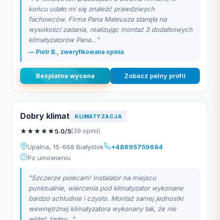
końcu udało mi się znaleźć prawdziwych
fachowców. Firma Pana Mateusza stanęła na
wysokości zadania, realizując montaż 3 dodatkowych
klimatyzatorów Pana..."
— Piotr B., zweryfikowana opinia
Bezplatna wycena
Zobacz pelny profil
Dobry klimat
KLIMATYZACJA
★
★
★
★
★
5.0/5
(39 opinii)
Upalna, 15-668 Białystok
+48695759684
Po umowieniu
"Szczerze polecam! Instalator na miejscu
punktualnie, wiercenia pod klimatyzator wykonane
bardzo schludnie i czysto. Montaż samej jednostki
wewnętrznej klimatyzatora wykonany tak, że nie
widać żadny..."