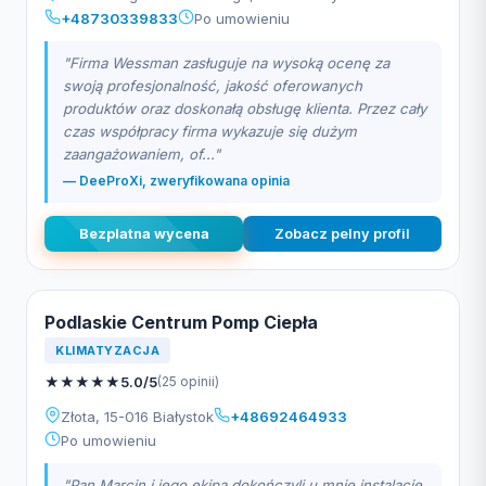
+48730339833
Po umowieniu
"Firma Wessman zasługuje na wysoką ocenę za
swoją profesjonalność, jakość oferowanych
produktów oraz doskonałą obsługę klienta. Przez cały
czas współpracy firma wykazuje się dużym
zaangażowaniem, of..."
— DeeProXi, zweryfikowana opinia
Bezplatna wycena
Zobacz pelny profil
Podlaskie Centrum Pomp Ciepła
KLIMATYZACJA
★
★
★
★
★
5.0/5
(25 opinii)
Złota, 15-016 Białystok
+48692464933
Po umowieniu
"Pan Marcin i jego ekipa dokończyli u mnie instalację