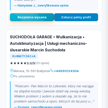
— Namysław J., zweryfikowana opinia
Bezplatna wycena
Zobacz pelny profil
SUCHODOŁA GARAGE • Wulkanizacja •
Autoklimatyzacja | Usługi mechaniczno-
ślusarskie Marcin Suchodoła
KLIMATYZACJA
★
★
★
★
★
5.0/5
(33 opinii)
Milowa, 15-591 Białystok
+48690124504
Po umowieniu
"Polecam- Pan Marcin to człowiek, który nie naciąga
na zbędne koszta i zawsze dzieli się swoją wiedzą.
Miałem problem z autem a okazało się, że to nie
problem samochodu a opon, których do tej pory u..."
— Szymon, zweryfikowana opinia