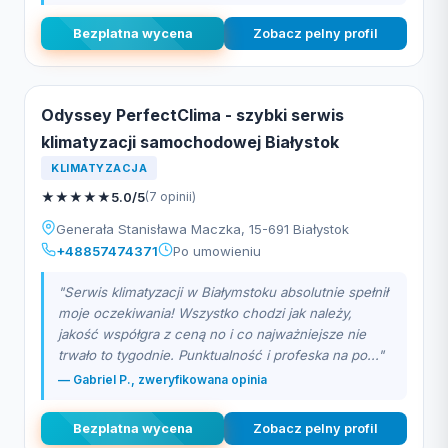
Bezplatna wycena
Zobacz pelny profil
Odyssey PerfectClima - szybki serwis
klimatyzacji samochodowej Białystok
KLIMATYZACJA
★
★
★
★
★
5.0/5
(7 opinii)
Generała Stanisława Maczka, 15-691 Białystok
+48857474371
Po umowieniu
"Serwis klimatyzacji w Białymstoku absolutnie spełnił
moje oczekiwania! Wszystko chodzi jak należy,
jakość współgra z ceną no i co najważniejsze nie
trwało to tygodnie. Punktualność i profeska na po..."
— Gabriel P., zweryfikowana opinia
Bezplatna wycena
Zobacz pelny profil