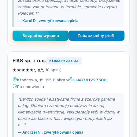
została oferta spełniająca nasze potrzeby. Urządzenie
zostało zamontowane w terminie, sprawnie i czysto.
Polecam !"
— Karol D., zweryfikowana opinia
Bezplatna wycena
Zobacz pelny profil
FIKS sp. z o.o.
KLIMATYZACJA
★
★
★
★
★
5.0/5
(10 opinii)
Krańcowa, 15-155 Białystok
+48791227500
Po umowieniu
"Bardzo solida i elastyczna firma z szeroką gammą
usług. Dobiorą i zamontują praktycznie każdą
klimatyzację (wentylację, rekuperację też) w domu w
biurze ale także w hali i większych budynkach jak
n..."
— Andrzej N., zweryfikowana opinia