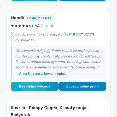
Handli
KLIMATYZACJA
★
★
★
★
★
5.0/5
(27 opinii)
Kołodziejska, 15-256 Białystok
+48507152173
Po umowieniu
"Serdecznie dziękuję firmie Handli za profesjonalny
montaż pompy ciepła. Cały proces, od doradztwa po
finalne uruchomienie systemu, przebiegł sprawnie i
zgodnie z ustaleniami. Doceniam fachowe podej..."
— Anna S., zweryfikowana opinia
Bezplatna wycena
Zobacz pelny profil
Kovrilo - Pompy Ciepła, Klimatyzacja -
Białystok