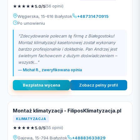
★
★
★
★
★
5.0/5
(56 opinii)
Węgierska, 15-616 Białystok
+48731470915
Po umowieniu
"Zdecydowanie polecam tę firmę z Białegostoku!
Montaż klimatyzacji kasetonowej został wykonany
bardzo profesjonalnie i dokładnie. Pan Andrzej jest
świetnym fachowcem z dużym doświadczeniem –
wszystk..."
— Michał R., zweryfikowana opinia
Bezplatna wycena
Zobacz pelny profil
Montaż klimatyzacji - FiliposKlimatyzacja.pl
KLIMATYZACJA
★
★
★
★
★
5.0/5
(55 opinii)
Gajowa, 15-794 Białystok
+48883633829