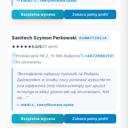
— Łukasz O., zweryfikowana opinia
Bezplatna wycena
Zobacz pelny profil
Sanitech Szymon Perkowski
KLIMATYZACJA
★
★
★
★
★
5.0/5
(20 opinii)
Produkcyjna 118 Z, 15-680 Białystok
+48729882131
Po umowieniu
"Bezwątpienia najlepszy hydraulik na Podlasiu.
Zadzwoniłem w środku nocy ponieważ wybuchła mi
rura odpływowa (mój niedorozwinięty syn spuścił
Achtunga w kiblu) gówno lało się strumieniami. Nikt
nie ..."
— wielki s., zweryfikowana opinia
Bezplatna wycena
Zobacz pelny profil