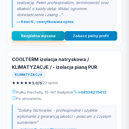
realizację. Pełen profesjonalizm, terminowość oraz
dbałość o każdy detal. Widać ogromne
doświadczenie i zaang..."
— Kewi N., zweryfikowana opinia
Bezplatna wycena
Zobacz pelny profil
COOLTERM izolacja natryskowa /
KLIMATYZACJE / - izolacja pianą PUR
KLIMATYZACJA
★
★
★
★
★
5.0/5
(22 opinii)
Pułku Piechoty, 15-147 Białystok
+48538215413
Po umowieniu
"Solidny fachowiec - profesjonalne i szybkie
wykonanie z gwarancją jakości - polecam z czystym
sumieniem"