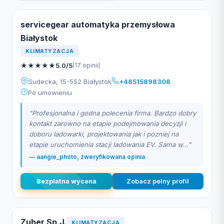
servicegear automatyka przemysłowa
Białystok
KLIMATYZACJA
★
★
★
★
★
5.0/5
(17 opinii)
Sudecka, 15-552 Białystok
+48515898308
Po umowieniu
"Profesjonalna i godna polecenia firma. Bardzo dobry
kontakt zarowno na etapie podejmowania decyzji i
doboru ladowarki, projektowania jak i pozniej na
etapie uruchomienia stacji ladowania EV. Sama w..."
— aangie_photo, zweryfikowana opinia
Bezplatna wycena
Zobacz pelny profil
Zuber Sp.J.
KLIMATYZACJA