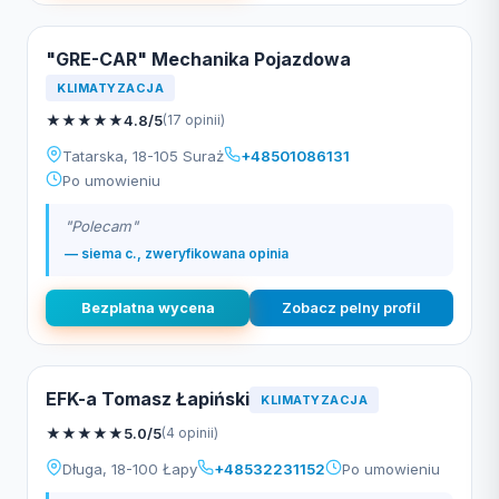
"GRE-CAR" Mechanika Pojazdowa
KLIMATYZACJA
★
★
★
★
★
4.8/5
(17 opinii)
Tatarska, 18-105 Suraż
+48501086131
Po umowieniu
"Polecam"
— siema c., zweryfikowana opinia
Bezplatna wycena
Zobacz pelny profil
EFK-a Tomasz Łapiński
KLIMATYZACJA
★
★
★
★
★
5.0/5
(4 opinii)
Długa, 18-100 Łapy
+48532231152
Po umowieniu