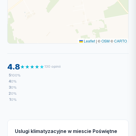
Leaflet
|
©
OSM
©
CARTO
4.8
★
★
★
★
★
130 opinii
5
100%
4
0%
3
0%
2
0%
1
0%
Uslugi klimatyzacyjne w miescie Poświętne