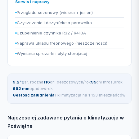
Serwis i naprawy
Przegladu sezonowy (wiosna + jesien)
Czyszczenie i dezynfekcja parownika
Uzupelnienie czynnika R32 / R410A
Naprawa ukladu freonowego (nieszczelnosci)
Wymiana sprezarki i plyty sterujacej
9.2°C
sr. roczna
116
dni deszczowych/rok
95
dni mrozu/rok
662 mm
opadow/rok
Gestosc zaludnienia
1 klimatyzacja na 1 153 mieszkańców
Najczesciej zadawane pytania o klimatyzacja w
Poświętne