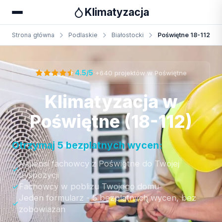
Klimatyzacja
Strona główna
Podlaskie
Białostocki
Poświętne 18-112
Otrzymaj bezpłatną wycenę
·
4.5/5
+640 projektów w Poświętne
Klimatyzacja w
Poświętne (18-112)
Otrzymaj 5 bezplatnych wycen:
Najlepsi fachowcy z Poświętne do Twojej
dyspozycji
Fachowcy w poblizu Twojego domu
Jeden formularz - 5 bezplatnych wycen, bez
zobowiazan