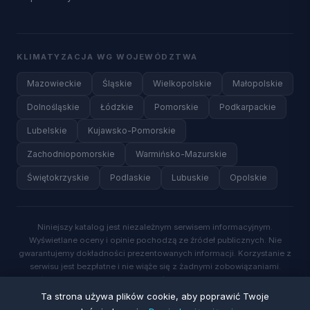
KLIMATYZACJA WG WOJEWÓDZTWA
Mazowieckie
Śląskie
Wielkopolskie
Małopolskie
Dolnośląskie
Łódzkie
Pomorskie
Podkarpackie
Lubelskie
Kujawsko-Pomorskie
Zachodniopomorskie
Warmińsko-Mazurskie
Świętokrzyskie
Podlaskie
Lubuskie
Opolskie
Niniejszy katalog jest niezależnym serwisem informacyjnym.
Wyświetlane oceny i opinie pochodzą ze źródeł publicznych. Nie
gwarantujemy dokładności prezentowanych informacji. Korzystanie z
serwisu jest bezpłatne i nie wiąże się z żadnymi zobowiązaniami.
Wysyłając zapytanie o wycenę, wyrażasz zgodę na kontakt ze strony
wykwalifikowanych specjalistów.
Ta strona używa plików cookie, aby poprawić Twoje