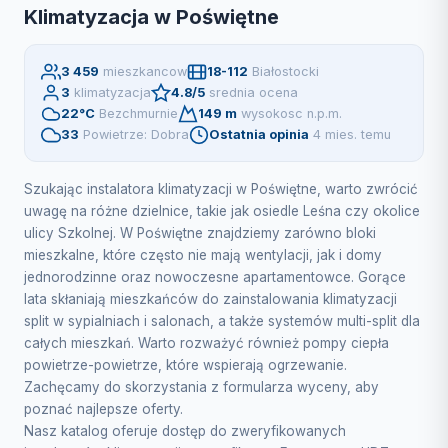
Klimatyzacja w Poświętne
3 459
mieszkancow
18-112
Białostocki
3
klimatyzacja
4.8/5
srednia ocena
22°C
Bezchmurnie
149 m
wysokosc n.p.m.
33
Powietrze: Dobra
Ostatnia opinia
4 mies. temu
Szukając instalatora klimatyzacji w Poświętne, warto zwrócić
uwagę na różne dzielnice, takie jak osiedle Leśna czy okolice
ulicy Szkolnej. W Poświętne znajdziemy zarówno bloki
mieszkalne, które często nie mają wentylacji, jak i domy
jednorodzinne oraz nowoczesne apartamentowce. Gorące
lata skłaniają mieszkańców do zainstalowania klimatyzacji
split w sypialniach i salonach, a także systemów multi-split dla
całych mieszkań. Warto rozważyć również pompy ciepła
powietrze-powietrze, które wspierają ogrzewanie.
Zachęcamy do skorzystania z formularza wyceny, aby
poznać najlepsze oferty.
Nasz katalog oferuje dostęp do zweryfikowanych