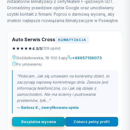
instalatorów klimatyzacji z certyfikatem F-gazowym UDT.
Gromadzimy prawdziwe opinie Google oraz umożliwiamy
szybki kontakt z firmami. Poproś o darmową wycenę, aby
znaleźć najlepsze rozwiązania klimatyzacyjne w Poświętne.
Auto Serwis Cross
KLIMATYZACJA
★
★
★
★
★
4.5/5
(109 opinii)
Goździkowska, 18-100 Łapy
+48857156073
Po umowieniu
"Polecam. Jak się umawiam na konkretny dzień, to
zaczynają naprawę konkretnego dnia. Zawsze jest
informacja telefoniczna, co i jak się dzieje z
samochodem. Nie ma ściemy i pudrowania
problemów, tylk..."
— Bartosz K., zweryfikowana opinia
Bezplatna wycena
Zobacz pelny profil