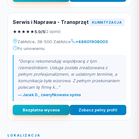
Serwis i Naprawa - Transprzęt
KLIMATYZACJA
★
★
★
★
★
5.0/5
(2 opinii)
Zabłotce, 38-500 Zabłotce
+48601908003
Po umowieniu
"Gorąco rekomenduję współpracę z tym
rzemieślnikiem. Usługa została zrealizowana z
pełnym profesjonalizmem, w ustalonym terminie, a
komunikacja była wzorowa. Z pełnym przekonaniem
polecam tę firmę k..."
— Jacek D., zweryfikowana opinia
Bezplatna wycena
Zobacz pelny profil
LOKALIZACJA