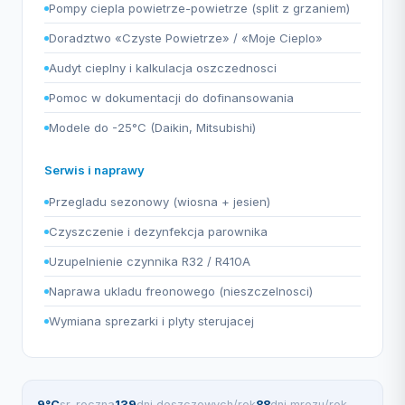
Pompy ciepla powietrze-powietrze (split z grzaniem)
Doradztwo «Czyste Powietrze» / «Moje Cieplo»
Audyt cieplny i kalkulacja oszczednosci
Pomoc w dokumentacji do dofinansowania
Modele do -25°C (Daikin, Mitsubishi)
Serwis i naprawy
Przegladu sezonowy (wiosna + jesien)
Czyszczenie i dezynfekcja parownika
Uzupelnienie czynnika R32 / R410A
Naprawa ukladu freonowego (nieszczelnosci)
Wymiana sprezarki i plyty sterujacej
9°C
sr. roczna
139
dni deszczowych/rok
88
dni mrozu/rok