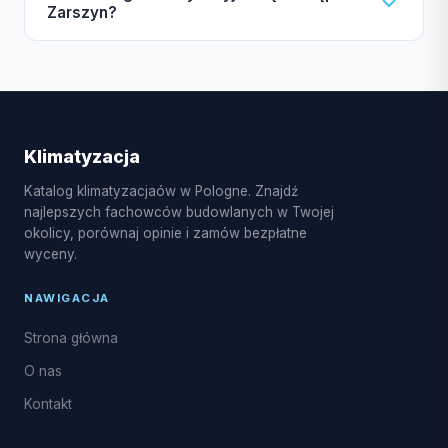
od 4 do 8 godzin, natomiast instalacja multi-split
darmowej wyceny.
Zarszyn?
może potrwać od 1 do 3 dni. W sezonie wiosna-lato
czas realizacji może być wydłużony.
W Zarszyn dostępne są usługi montażu klimatyzacji
split i multi-split, pompy ciepła powietrze-powietrze,
serwis sezonowy, czyszczenie i dezynfekcja
parownika oraz naprawy układu freonowego.
Klimatyzacja
Katalog klimatyzacjaów w Pologne. Znajdź
najlepszych fachowców budowlanych w Twojej
okolicy, porównaj opinie i zamów bezpłatne
wyceny.
NAWIGACJA
Strona główna
O nas
Kontakt