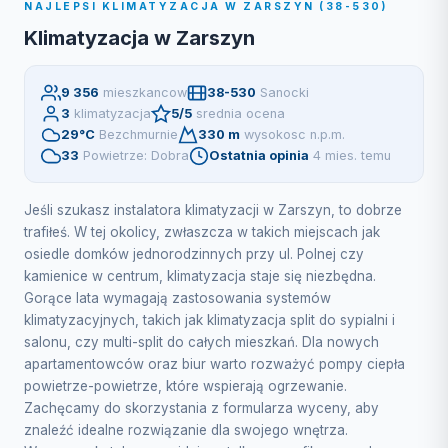
NAJLEPSI KLIMATYZACJA W ZARSZYN (38-530)
Klimatyzacja w Zarszyn
9 356
mieszkancow
38-530
Sanocki
3
klimatyzacja
5/5
srednia ocena
29°C
Bezchmurnie
330 m
wysokosc n.p.m.
33
Powietrze: Dobra
Ostatnia opinia
4 mies. temu
Jeśli szukasz instalatora klimatyzacji w Zarszyn, to dobrze
trafiłeś. W tej okolicy, zwłaszcza w takich miejscach jak
osiedle domków jednorodzinnych przy ul. Polnej czy
kamienice w centrum, klimatyzacja staje się niezbędna.
Gorące lata wymagają zastosowania systemów
klimatyzacyjnych, takich jak klimatyzacja split do sypialni i
salonu, czy multi-split do całych mieszkań. Dla nowych
apartamentowców oraz biur warto rozważyć pompy ciepła
powietrze-powietrze, które wspierają ogrzewanie.
Zachęcamy do skorzystania z formularza wyceny, aby
znaleźć idealne rozwiązanie dla swojego wnętrza.