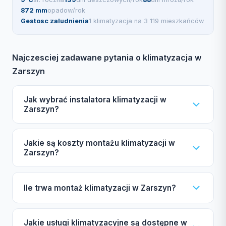
872 mm
opadow/rok
Gestosc zaludnienia
1 klimatyzacja na 3 119 mieszkańców
Najczesciej zadawane pytania o klimatyzacja w
Zarszyn
Jak wybrać instalatora klimatyzacji w
Zarszyn?
Wybierając instalatora klimatyzacji w Zarszyn, zwróć
Jakie są koszty montażu klimatyzacji w
uwagę na certyfikat F-gazowy UDT, ubezpieczenie
Zarszyn?
OC oraz autoryzacje producentów, takich jak Daikin
czy Mitsubishi. Sprawdź również opinie w naszym
Koszt montażu klimatyzacji w Zarszyn zależy od
Ile trwa montaż klimatyzacji w Zarszyn?
katalogu.
mocy urządzenia, liczby jednostek wewnętrznych
oraz marki. Długość instalacji miedzianej również
Typowy montaż klimatyzacji split w Zarszyn zajmuje
wpływa na cenę. Zachęcamy do skorzystania z
Jakie usługi klimatyzacyjne są dostępne w