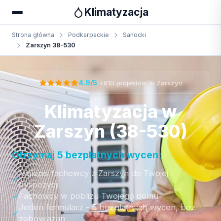
Klimatyzacja
Strona główna
Podkarpackie
Sanocki
Zarszyn 38-530
Otrzymaj bezpłatną wycenę
·
4.9/5
+810 projektów w Zarszyn
Klimatyzacja w
Zarszyn (38-530)
Otrzymaj 5 bezplatnych wycen:
Najlepsi fachowcy z Zarszyn do Twojej
dyspozycji
Fachowcy w poblizu Twojego domu
Jeden formularz - 5 bezplatnych wycen, bez
zobowiazan