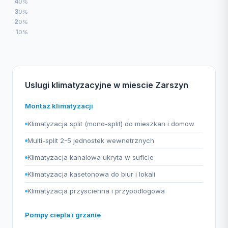
4
0%
3
0%
2
0%
1
0%
Uslugi klimatyzacyjne w miescie Zarszyn
Montaz klimatyzacji
Klimatyzacja split (mono-split) do mieszkan i domow
Multi-split 2-5 jednostek wewnetrznych
Klimatyzacja kanalowa ukryta w suficie
Klimatyzacja kasetonowa do biur i lokali
Klimatyzacja przyscienna i przypodlogowa
Pompy ciepla i grzanie