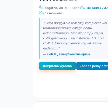
4.3/5
Podgórze, 38-500 Sanok
+481346470
Po umowieniu
"Firma podjęła się realizacji kompleksowej
termomodernizacji całego domu
jednorodzinnego. Montaż pompy ciepła,
kotła gazowego, cała instalacja C.O. oraz
C.W.U. (dwa wymienniki ciepła). Firma
nadzoro..."
— Piotr H., zweryfikowana opinia
Bezplatna wycena
Zobacz pelny prof