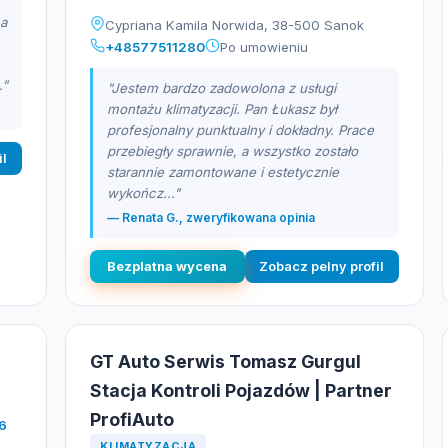
na
Cypriana Kamila Norwida, 38-500 Sanok
+48577511280
Po umowieniu
."
"Jestem bardzo zadowolona z usługi
montażu klimatyzacji. Pan Łukasz był
profesjonalny punktualny i dokładny. Prace
przebiegły sprawnie, a wszystko zostało
il
starannie zamontowane i estetycznie
wykończ..."
— Renata G., zweryfikowana opinia
Bezplatna wycena
Zobacz pelny profil
GT Auto Serwis Tomasz Gurgul
Stacja Kontroli Pojazdów | Partner
ProfiAuto
6
KLIMATYZACJA