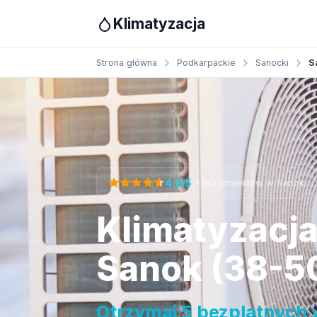
Klimatyzacja
Strona główna
Podkarpackie
Sanocki
S
Otrzymaj bezpłatną wycenę
·
4.6/5
+190 projektów w Sanok
Klimatyzacj
Sanok (38-5
Otrzymaj 5 bezplatnych