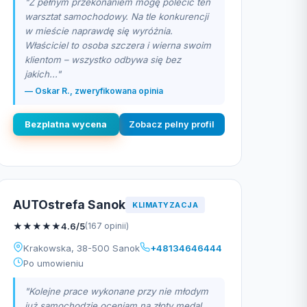
"Z pełnym przekonaniem mogę polecić ten
warsztat samochodowy. Na tle konkurencji
w mieście naprawdę się wyróżnia.
Właściciel to osoba szczera i wierna swoim
klientom – wszystko odbywa się bez
jakich..."
— Oskar R., zweryfikowana opinia
Bezplatna wycena
Zobacz pelny profil
AUTOstrefa Sanok
KLIMATYZACJA
★
★
★
★
★
4.6/5
(167 opinii)
Krakowska, 38-500 Sanok
+48134646444
Po umowieniu
"Kolejne prace wykonane przy nie młodym
już samochodzie oceniam na złoty medal.