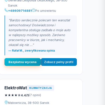
Generała Leopolda Okulickiego, 38-500
Sanok
+48609714881
Po umowieniu
"Bardzo serdecznie polecam ten warsztat
samochodowy! Doświadczona i
kompetentna obsługa zadbała o moje auto
w najlepszy możliwy sposób. Zarówno
pracownicy w biurze, jak i mechanicy,
okazali się nie ..."
— Rafał M., zweryfikowana opinia
Bezplatna wycena
Zobacz pelny profil
ElektroWat
KLIMATYZACJA
★
★
★
★
☆
4.4/5
(7 opinii)
Malownicza, 38-500 Sanok