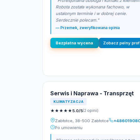
"Profesjonalna obsługa i kontakt z klientem
Robota została wykonana fachowo, w
ustalonym terminie i w dobrej cenie.
Serdecznie polecam."
— Przemek, zweryfikowana opinia
Bezplatna wycena
Zobacz pelny prof
Serwis i Naprawa - Transprzęt
KLIMATYZACJA
★
★
★
★
★
5.0/5
(2 opinii)
Zabłotce, 38-500 Zabłotce
+48601908
Po umowieniu