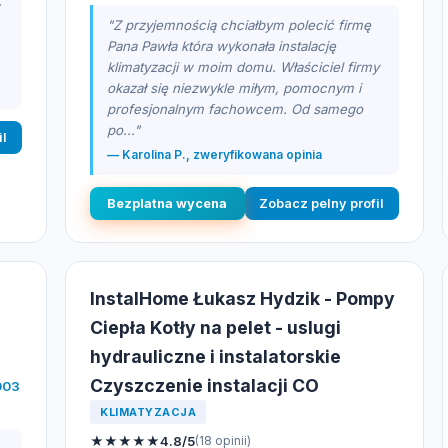
.
"Z przyjemnością chciałbym polecić firmę
Pana Pawła która wykonała instalację
klimatyzacji w moim domu. Właściciel firmy
okazał się niezwykle miłym, pomocnym i
profesjonalnym fachowcem. Od samego
po..."
il
— Karolina P., zweryfikowana opinia
Bezplatna wycena
Zobacz pelny profil
InstalHome Łukasz Hydzik - Pompy
Ciepła Kotły na pelet - uslugi
hydrauliczne i instalatorskie
Czyszczenie instalacji CO
003
KLIMATYZACJA
★
★
★
★
★
4.8/5
(18 opinii)