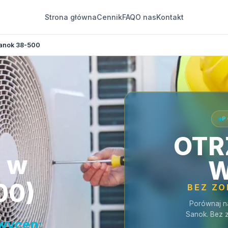
Strona główna
Cennik
FAQ
O nas
Kontakt
anok 38-500
P
OTR
a w
W
00)
BEZ Z
Porównaj n
Sanok. Bez 
 wycen: