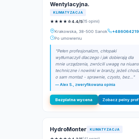
Wentylacyjna.
KLIMATYZACJA
★
★
★
★
☆
4.4/5
(15 opinii)
Krakowska, 38-500 Sanok
+48606421
Po umowieniu
"Pełen profesjonalizm, chłopaki
wytłumaczyli dlaczego i jak dobierają dla
mnie urządzenia, zwrócili uwagę na niuan
techniczne i nowinki w branży, jeżeli chodz
o sam montaż - sprawnie, czysto, bez..."
— Alex S., zweryfikowana opinia
Bezplatna wycena
Zobacz pelny prof
HydroMonter
KLIMATYZACJA
★
★
★
★
☆
(41 opinii)