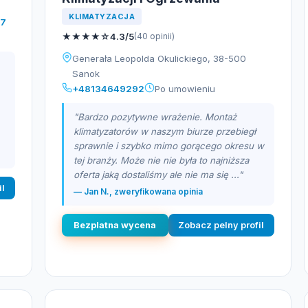
KLIMATYZACJA
77
★
★
★
★
☆
4.3/5
(40 opinii)
Generała Leopolda Okulickiego, 38-500
Sanok
+48134649292
Po umowieniu
"Bardzo pozytywne wrażenie. Montaż
klimatyzatorów w naszym biurze przebiegł
sprawnie i szybko mimo gorącego okresu w
tej branży. Może nie nie była to najniższa
oferta jaką dostaliśmy ale nie ma się ..."
il
— Jan N., zweryfikowana opinia
Bezplatna wycena
Zobacz pelny profil