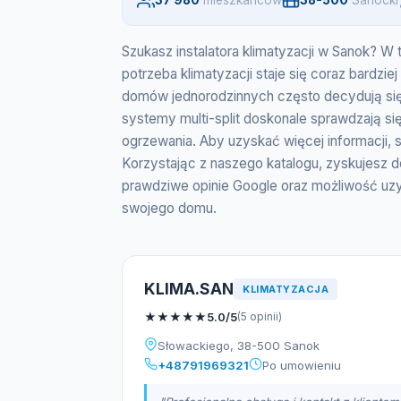
37 980
mieszkancow
38-500
Sanocki
Szukasz instalatora klimatyzacji w Sanok? W
potrzeba klimatyzacji staje się coraz bardz
domów jednorodzinnych często decydują się n
systemy multi-split doskonale sprawdzają s
ogrzewania. Aby uzyskać więcej informacji, 
Korzystając z naszego katalogu, zyskujesz d
prawdziwe opinie Google oraz możliwość uz
swojego domu.
KLIMA.SAN
KLIMATYZACJA
★
★
★
★
★
5.0/5
(5 opinii)
Słowackiego, 38-500 Sanok
+48791969321
Po umowieniu