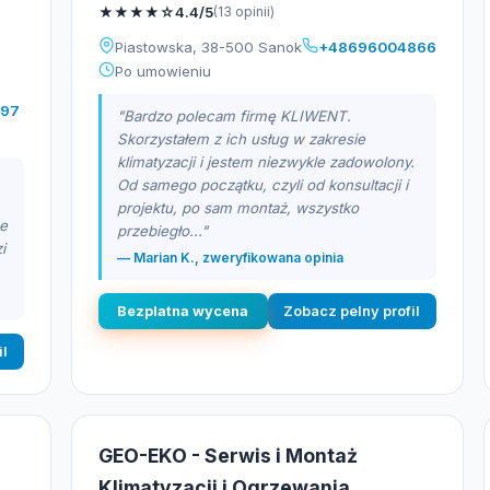
★
★
★
★
☆
4.4/5
(13 opinii)
Piastowska, 38-500 Sanok
+48696004866
Po umowieniu
997
"Bardzo polecam firmę KLIWENT.
Skorzystałem z ich usług w zakresie
klimatyzacji i jestem niezwykle zadowolony.
Od samego początku, czyli od konsultacji i
projektu, po sam montaż, wszystko
se
przebiegło..."
i
— Marian K., zweryfikowana opinia
Bezplatna wycena
Zobacz pelny profil
il
GEO-EKO - Serwis i Montaż
Klimatyzacji i Ogrzewania