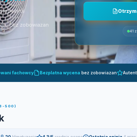
dyspozycji
Otrzym
cen, bez zobowiazan
41 
owani fachowcy
Bezplatna wycena
bez zobowiazan
Auten
8-500)
k