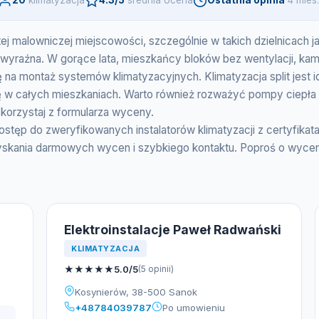
20
klimatyzacja
4.3/5
srednia ocena
Ostatnia opinia
4 mies
 tej malowniczej miejscowości, szczególnie w takich dzielnicach
iej wyraźna. W gorące lata, mieszkańcy bloków bez wentylacji, 
a montaż systemów klimatyzacyjnych. Klimatyzacja split jest id
ię w całych mieszkaniach. Warto również rozważyć pompy ciepła 
skorzystaj z formularza wyceny.
ostęp do zweryfikowanych instalatorów klimatyzacji z certyfika
yskania darmowych wycen i szybkiego kontaktu. Poproś o wycenę
Elektroinstalacje Paweł Radwański
KLIMATYZACJA
★
★
★
★
★
5.0/5
(5 opinii)
Kosynierów, 38-500 Sanok
+48784039787
Po umowieniu