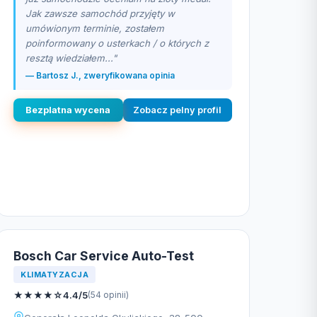
Jak zawsze samochód przyjęty w
umówionym terminie, zostałem
poinformowany o usterkach / o których z
resztą wiedziałem..."
— Bartosz J., zweryfikowana opinia
Bezplatna wycena
Zobacz pelny profil
Bosch Car Service Auto-Test
KLIMATYZACJA
★
★
★
★
☆
4.4/5
(54 opinii)