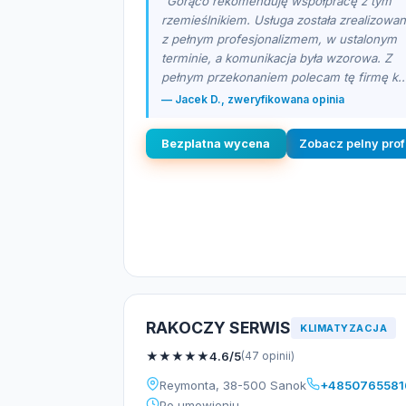
"Gorąco rekomenduję współpracę z tym
rzemieślnikiem. Usługa została zrealizowa
z pełnym profesjonalizmem, w ustalonym
terminie, a komunikacja była wzorowa. Z
pełnym przekonaniem polecam tę firmę k..
— Jacek D., zweryfikowana opinia
Bezplatna wycena
Zobacz pelny prof
RAKOCZY SERWIS
KLIMATYZACJA
★
★
★
★
★
4.6/5
(47 opinii)
Reymonta, 38-500 Sanok
+4850765581
Po umowieniu