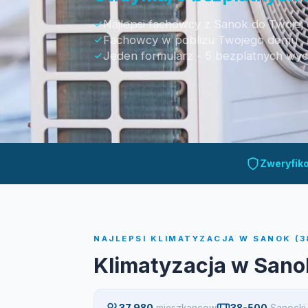
Najlepsi fachowcy z Sanok do Twojej 
Fachowcy w poblizu Twojego domu
Jeden formularz - 5 bezplatnych wy
Otrzymaj bezpłatną wycenę
Zweryfik
NAJLEPSI KLIMATYZACJA W SANOK (3
Klimatyzacja w Sano