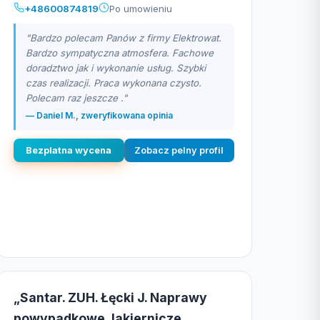
+48600874819
Po umowieniu
"Bardzo polecam Panów z firmy Elektrowat.
Bardzo sympatyczna atmosfera. Fachowe
doradztwo jak i wykonanie usług. Szybki
czas realizacji. Praca wykonana czysto.
Polecam raz jeszcze ."
— Daniel M., zweryfikowana opinia
Bezplatna wycena
Zobacz pelny profil
„Santar. ZUH. Łęcki J. Naprawy
powypadkowe, lakiernicze,