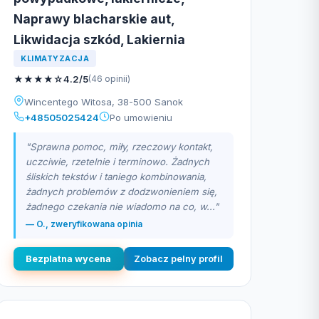
Naprawy blacharskie aut,
Likwidacja szkód, Lakiernia
KLIMATYZACJA
★
★
★
★
☆
4.2/5
(46 opinii)
Wincentego Witosa, 38-500 Sanok
+48505025424
Po umowieniu
"Sprawna pomoc, miły, rzeczowy kontakt,
uczciwie, rzetelnie i terminowo. Żadnych
śliskich tekstów i taniego kombinowania,
żadnych problemów z dodzwonieniem się,
żadnego czekania nie wiadomo na co, w..."
— O., zweryfikowana opinia
Bezplatna wycena
Zobacz pelny profil