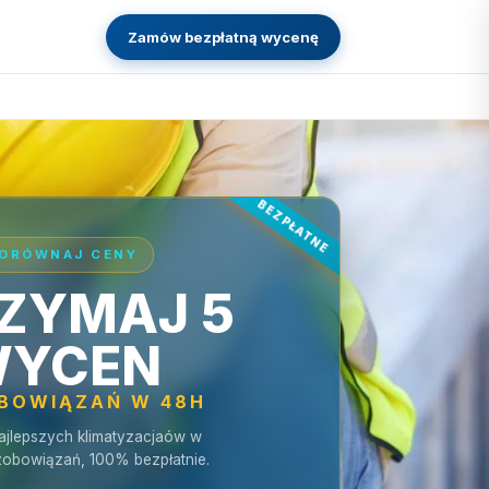
Zamów bezpłatną wycenę
ORÓWNAJ CENY
ZYMAJ 5
YCEN
OBOWIĄZAŃ W 48H
ajlepszych klimatyzacjaów w
zobowiązań, 100% bezpłatnie.