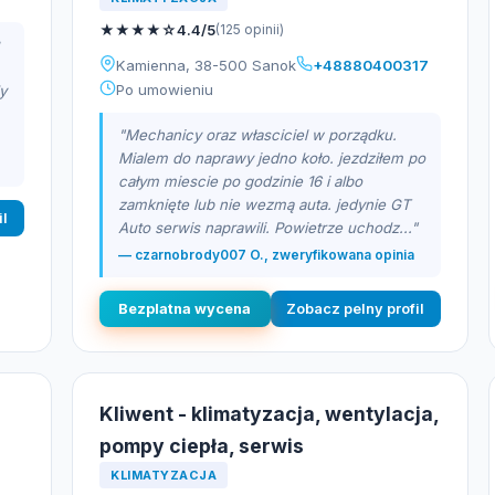
★
★
★
★
☆
4.4/5
(125 opinii)
Kamienna, 38-500 Sanok
+48880400317
Po umowieniu
y
"Mechanicy oraz własciciel w porządku.
Mialem do naprawy jedno koło. jezdziłem po
całym miescie po godzinie 16 i albo
zamknięte lub nie wezmą auta. jedynie GT
il
Auto serwis naprawili. Powietrze uchodz..."
— czarnobrody007 O., zweryfikowana opinia
Bezplatna wycena
Zobacz pelny profil
Kliwent - klimatyzacja, wentylacja,
pompy ciepła, serwis
KLIMATYZACJA