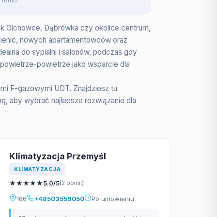
. temu
 jak Olchowce, Dąbrówka czy okolice centrum,
kamienic, nowych apartamentowców oraz
ealna do sypialni i salonów, podczas gdy
powietrze-powietrze jako wsparcie dla
tami F-gazowymi UDT. Znajdziesz tu
, aby wybrać najlepsze rozwiązanie dla
Klimatyzacja Przemyśl
KLIMATYZACJA
★
★
★
★
★
5.0/5
(2 opinii)
166
+48503559050
Po umowieniu