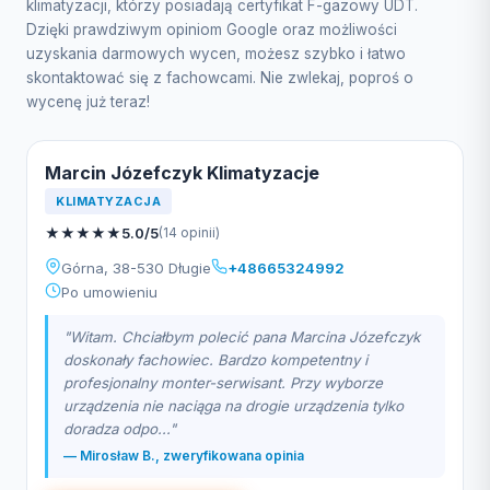
klimatyzacji, którzy posiadają certyfikat F-gazowy UDT.
Dzięki prawdziwym opiniom Google oraz możliwości
uzyskania darmowych wycen, możesz szybko i łatwo
skontaktować się z fachowcami. Nie zwlekaj, poproś o
wycenę już teraz!
Marcin Józefczyk Klimatyzacje
KLIMATYZACJA
★
★
★
★
★
5.0/5
(14 opinii)
Górna, 38-530 Długie
+48665324992
Po umowieniu
"Witam. Chciałbym polecić pana Marcina Józefczyk
doskonały fachowiec. Bardzo kompetentny i
profesjonalny monter-serwisant. Przy wyborze
urządzenia nie naciąga na drogie urządzenia tylko
doradza odpo..."
— Mirosław B., zweryfikowana opinia