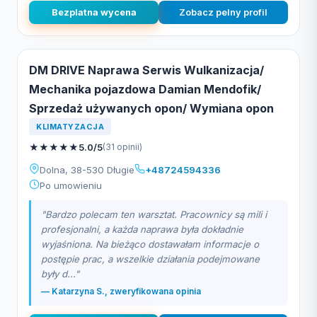
Bezplatna wycena
Zobacz pelny profil
DM DRIVE Naprawa Serwis Wulkanizacja/
Mechanika pojazdowa Damian Mendofik/
Sprzedaż używanych opon/ Wymiana opon
KLIMATYZACJA
★
★
★
★
★
5.0/5
(31 opinii)
Dolna, 38-530 Długie
+48724594336
Po umowieniu
"Bardzo polecam ten warsztat. Pracownicy są mili i
profesjonalni, a każda naprawa była dokładnie
wyjaśniona. Na bieżąco dostawałam informacje o
postępie prac, a wszelkie działania podejmowane
były d..."
— Katarzyna S., zweryfikowana opinia