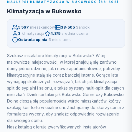
NAJLEPSI KLIMATYZACJA W BUKOWSKO (38-505)
Klimatyzacja w Bukowsko
5 567
mieszkancow
38-505
Sanocki
3
klimatyzacja
4.8/5
srednia ocena
Ostatnia opinia
5 mies. temu
Szukasz instalatora klimatyzacji w Bukowsko? W tej
malowniczej miejscowości, w której znajdują się zarówno
domy jednorodzinne, jak i nowe apartamentowce, potrzeby
klimatyzacyjne stają się coraz bardziej istotne. Gorące lata
wymagają skutecznych rozwiązań, takich jak klimatyzacja
split do sypialni i salonu, a także systemy multi-split dla całych
mieszkań. Dzielnice takie jak Bukowsko Górne czy Bukowsko
Dolne cieszą się popularnością wśród mieszkańców, którzy
szukają komfortu w upalne dni. Zachęcamy do skorzystania z
formularza wyceny, aby znaleźć odpowiednie rozwiązanie
dla swojego domu.
Nasz katalog oferuje zweryfikowanych instalatorów