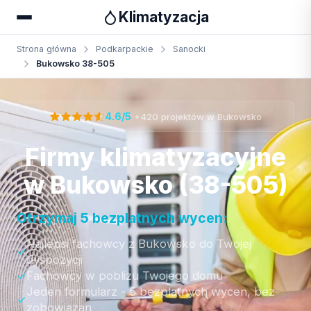
Klimatyzacja
Strona główna
Podkarpackie
Sanocki
Bukowsko 38-505
Otrzymaj bezpłatną wycenę
·
4.6/5
+420 projektów w Bukowsko
Firmy klimatyzacyjne
w Bukowsko (38-505)
Otrzymaj 5 bezplatnych wycen:
Najlepsi fachowcy z Bukowsko do Twojej
dyspozycji
Fachowcy w poblizu Twojego domu
Jeden formularz - 5 bezplatnych wycen, bez
zobowiazan