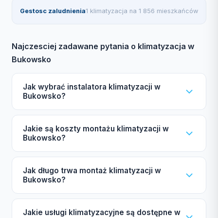
Gestosc zaludnienia
1 klimatyzacja na 1 856 mieszkańców
Najczesciej zadawane pytania o klimatyzacja w
Bukowsko
Jak wybrać instalatora klimatyzacji w
Bukowsko?
Wybierając instalatora klimatyzacji w Bukowsko,
Jakie są koszty montażu klimatyzacji w
zwróć uwagę na certyfikat F-gazowy UDT,
Bukowsko?
ubezpieczenie OC, autoryzacje producentów
Daikin, Mitsubishi, Samsung, gwarancję oraz opinie
Cena montażu klimatyzacji w Bukowsko zależy od
Jak długo trwa montaż klimatyzacji w
innych klientów. Nasz katalog pomoże Ci w
mocy urządzenia (2,5-7 kW), liczby jednostek
Bukowsko?
dokonaniu najlepszego wyboru.
wewnętrznych (split lub multi-split), marki
(ekonomiczna lub premium) oraz długości instalacji
Typowy montaż klimatyzacji split zajmuje od 4 do 8
Jakie usługi klimatyzacyjne są dostępne w
miedzianej. Zachęcamy do skorzystania z darmowej