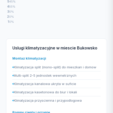
5
45%
4
55%
3
0%
2
0%
1
0%
Uslugi klimatyzacyjne w miescie Bukowsko
Montaz klimatyzacji
Klimatyzacja split (mono-split) do mieszkan i domow
Multi-split 2-5 jednostek wewnetrznych
Klimatyzacja kanalowa ukryta w suficie
Klimatyzacja kasetonowa do biur i lokali
Klimatyzacja przyscienna i przypodlogowa
Pompy ciepla i grzanie