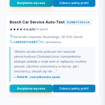
Bezplatna wycena
Zobacz pelny profil
Bosch Car Service Auto-Test
KLIMATYZACJA
★
★
★
★
☆
4.4/5
(54 opinii)
Generała Leopolda Okulickiego, 38-500 Sanok
+48609714881
Po umowieniu
"Bardzo serdecznie polecam ten warsztat
samochodowy! Doświadczona i kompetentna
obsługa zadbała o moje auto w najlepszy możliwy
sposób. Zarówno pracownicy w biurze, jak i
mechanicy, okazali się nie ..."
— Rafał M., zweryfikowana opinia
Bezplatna wycena
Zobacz pelny profil