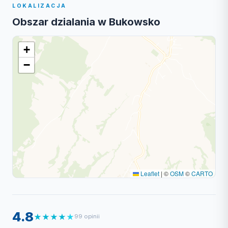
LOKALIZACJA
Obszar dzialania w Bukowsko
+
−
Leaflet
|
©
OSM
©
CARTO
4.8
★
★
★
★
★
99 opinii