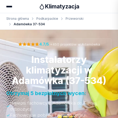
Klimatyzacja
Strona główna
Podkarpackie
Przeworski
Adamówka 37-534
Otrzymaj bezpłatną wycenę
·
4.7/5
+450 projektów w Adamówka
Instalatorzy
klimatyzacji w
Adamówka (37-534)
Otrzymaj 5 bezplatnych wycen:
Najlepsi fachowcy z Adamówka do Twojej
dyspozycji
Fachowcy w poblizu Twojego domu