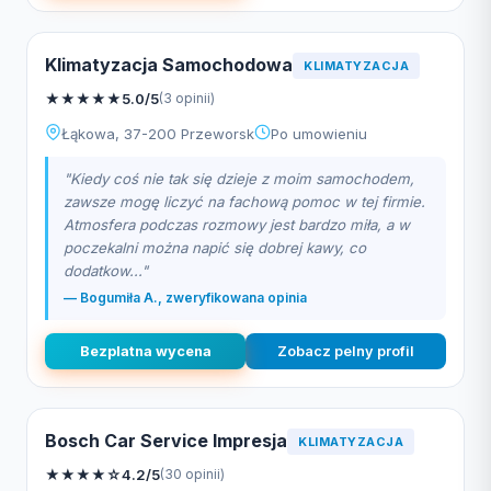
Klimatyzacja Samochodowa
KLIMATYZACJA
★
★
★
★
★
5.0/5
(3 opinii)
Łąkowa, 37-200 Przeworsk
Po umowieniu
"Kiedy coś nie tak się dzieje z moim samochodem,
zawsze mogę liczyć na fachową pomoc w tej firmie.
Atmosfera podczas rozmowy jest bardzo miła, a w
poczekalni można napić się dobrej kawy, co
dodatkow..."
— Bogumiła A., zweryfikowana opinia
Bezplatna wycena
Zobacz pelny profil
Bosch Car Service Impresja
KLIMATYZACJA
★
★
★
★
☆
4.2/5
(30 opinii)