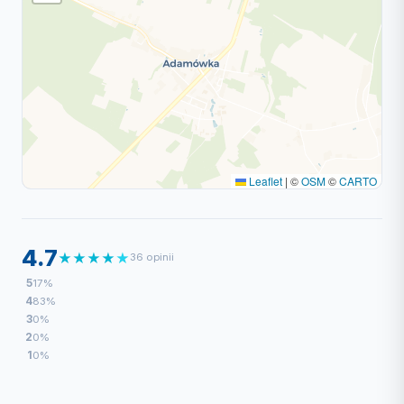
Leaflet
|
©
OSM
©
CARTO
4.7
★
★
★
★
★
36 opinii
5
17%
4
83%
3
0%
2
0%
1
0%