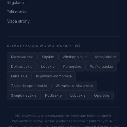
Regulamin
Pliki cookie
Mapa strony
KLIMATYZACJA WG WOJEWÓDZTWA
Mazowieckie
Śląskie
Wielkopolskie
Małopolskie
Dolnośląskie
Łódzkie
Pomorskie
Podkarpackie
Lubelskie
Kujawsko-Pomorskie
Zachodniopomorskie
Warmińsko-Mazurskie
Świętokrzyskie
Podlaskie
Lubuskie
Opolskie
Niniejszy katalog jest niezależnym serwisem informacyjnym.
Wyświetlane oceny i opinie pochodzą ze źródeł publicznych. Nie
gwarantujemy dokładności prezentowanych informacji. Korzystanie z