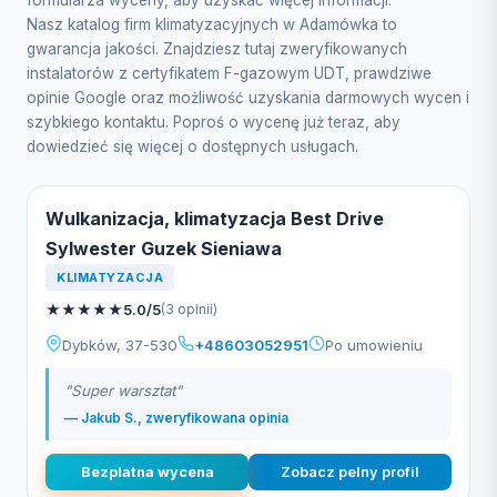
formularza wyceny, aby uzyskać więcej informacji.
Nasz katalog firm klimatyzacyjnych w Adamówka to
gwarancja jakości. Znajdziesz tutaj zweryfikowanych
instalatorów z certyfikatem F-gazowym UDT, prawdziwe
opinie Google oraz możliwość uzyskania darmowych wycen i
szybkiego kontaktu. Poproś o wycenę już teraz, aby
dowiedzieć się więcej o dostępnych usługach.
Wulkanizacja, klimatyzacja Best Drive
Sylwester Guzek Sieniawa
KLIMATYZACJA
★
★
★
★
★
5.0/5
(3 opinii)
Dybków, 37-530
+48603052951
Po umowieniu
"Super warsztat"
— Jakub S., zweryfikowana opinia
Bezplatna wycena
Zobacz pelny profil