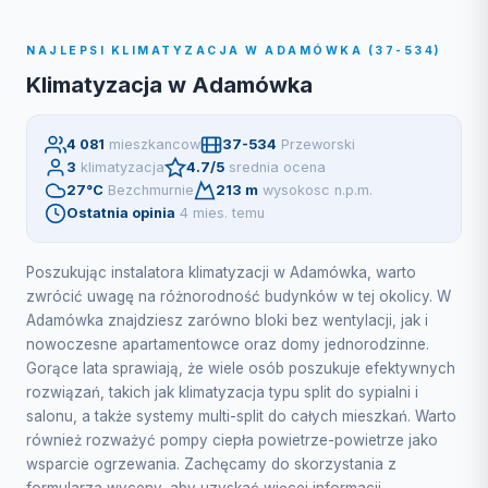
NAJLEPSI KLIMATYZACJA W ADAMÓWKA (37-534)
Klimatyzacja w Adamówka
4 081
mieszkancow
37-534
Przeworski
3
klimatyzacja
4.7/5
srednia ocena
27°C
Bezchmurnie
213 m
wysokosc n.p.m.
Ostatnia opinia
4 mies. temu
Poszukując instalatora klimatyzacji w Adamówka, warto
zwrócić uwagę na różnorodność budynków w tej okolicy. W
Adamówka znajdziesz zarówno bloki bez wentylacji, jak i
nowoczesne apartamentowce oraz domy jednorodzinne.
Gorące lata sprawiają, że wiele osób poszukuje efektywnych
rozwiązań, takich jak klimatyzacja typu split do sypialni i
salonu, a także systemy multi-split do całych mieszkań. Warto
również rozważyć pompy ciepła powietrze-powietrze jako
wsparcie ogrzewania. Zachęcamy do skorzystania z