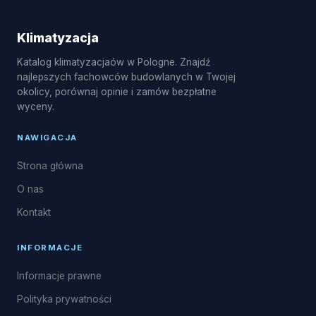
split, pompy ciepła powietrze-powietrze, serwis
sezonowy, czyszczenie i dezynfekcja parownika, a
Klimatyzacja
także naprawy układu freonowego i uzupełnianie
Katalog klimatyzacjaów w Pologne. Znajdź
czynnika R32.
najlepszych fachowców budowlanych w Twojej
okolicy, porównaj opinie i zamów bezpłatne
wyceny.
NAWIGACJA
Strona główna
O nas
Kontakt
INFORMACJE
Informacje prawne
Polityka prywatności