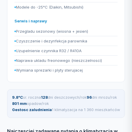
Modele do -25°C (Daikin, Mitsubishi)
Serwis i naprawy
Przegladu sezonowy (wiosna + jesien)
Czyszczenie i dezynfekcja parownika
Uzupelnienie czynnika R32 / R410A
Naprawa ukladu freonowego (nieszczelnosci)
Wymiana sprezarki i plyty sterujacej
9.8°C
sr. roczna
128
dni deszczowych/rok
96
dni mrozu/rok
801 mm
opadow/rok
Gestosc zaludnienia
1 klimatyzacja na 1 360 mieszkańców
Najczesciej zadawane pytania o klimatyzacja w