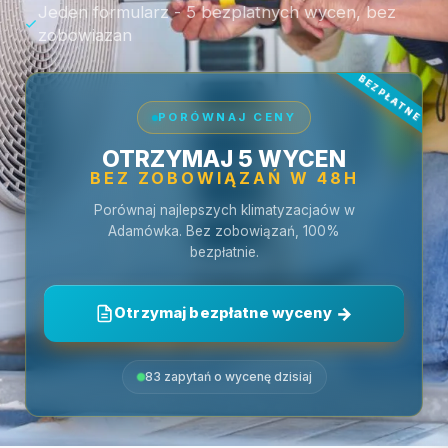
Jeden formularz - 5 bezplatnych wycen, bez
zobowiazan
PORÓWNAJ CENY
OTRZYMAJ 5 WYCEN
BEZ ZOBOWIĄZAŃ W 48H
Porównaj najlepszych klimatyzacjaów w
Adamówka. Bez zobowiązań, 100%
bezpłatnie.
Otrzymaj bezpłatne wyceny
83 zapytań o wycenę dzisiaj