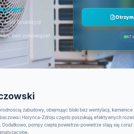
 wycen:
Otrzym
Twojej dyspozycji
ycen, bez zobowiązań
67 z
aczowski
orodnością zabudowy, obejmując bloki bez wentylacji, kamienic
aczowa i Horyńca-Zdroju często poszukują efektywnych rozwiąza
. Dodatkowo, pompy ciepła powietrze-powietrze stają się coraz 
limatyzacyjne.