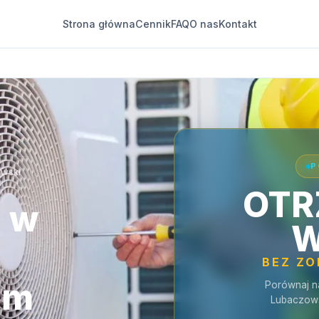
Strona główna
Cennik
FAQ
O nas
Kontakt
P
owski
OTR
a w
W
BEZ Z
im
Porównaj n
Lubaczows