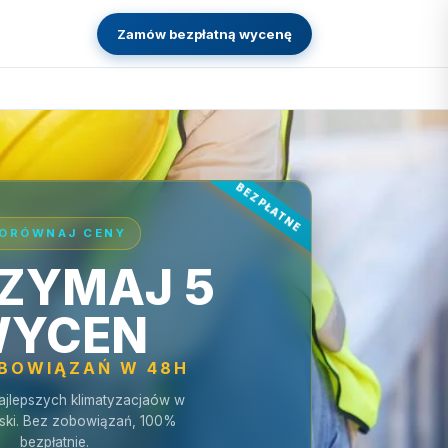
Zamów bezpłatną wycenę
ORÓWNAJ CENY
ZYMAJ 5
YCEN
OBOWIĄZAŃ W 48H
ajlepszych klimatyzacjaów w
ki. Bez zobowiązań, 100%
bezpłatnie.