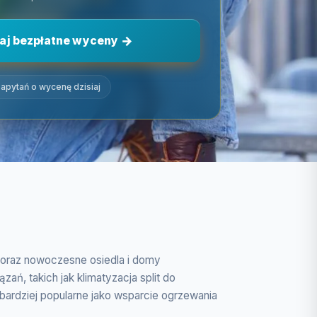
aj bezpłatne wyceny
apytań o wycenę dzisiaj
e oraz nowoczesne osiedla i domy
ń, takich jak klimatyzacja split do
bardziej popularne jako wsparcie ogrzewania