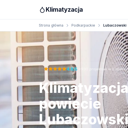
Klimatyzacja
Strona główna
Podkarpackie
Lubaczowski
Otrzymaj bezpłatną wycenę
·
4.8/5
+930 projektów w Lubacz
Klimatyzacj
powiecie
Lubaczowsk