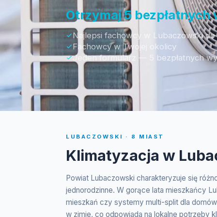
Otrzymaj 5 bezpłatnych
Najlepsi fachowcy w Lubaczowski do 
Fachowcy w Twojej okolicy
Jeden formularz — 5 bezpłatnych w
LUBACZOWSKI · 8 MIAST
Klimatyzacja w Lub
Powiat Lubaczowski charakteryzuje się różn
jednorodzinne. W gorące lata mieszkańcy Lub
mieszkań czy systemy multi-split dla domów
w zimie, co odpowiada na lokalne potrzeby k