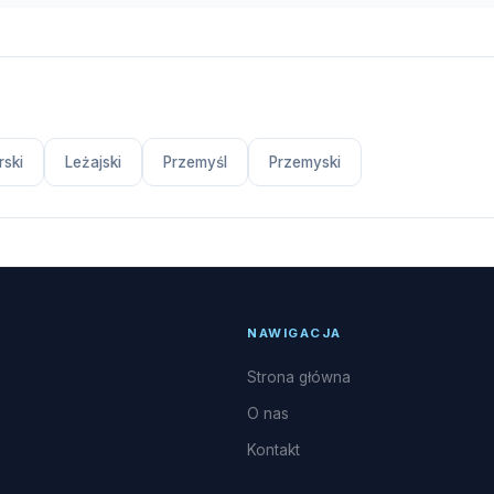
ski
Leżajski
Przemyśl
Przemyski
NAWIGACJA
Strona główna
O nas
Kontakt