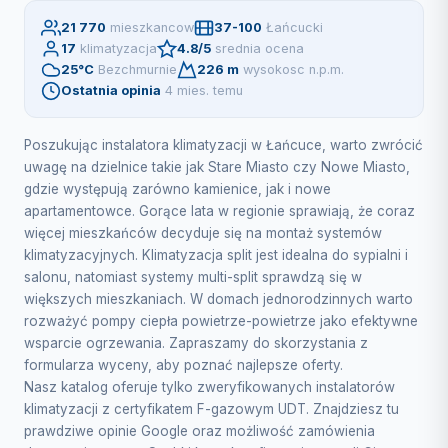
21 770
mieszkancow
37-100
Łańcucki
17
klimatyzacja
4.8/5
srednia ocena
25°C
Bezchmurnie
226 m
wysokosc n.p.m.
Ostatnia opinia
4 mies. temu
Poszukując instalatora klimatyzacji w Łańcuce, warto zwrócić
uwagę na dzielnice takie jak Stare Miasto czy Nowe Miasto,
gdzie występują zarówno kamienice, jak i nowe
apartamentowce. Gorące lata w regionie sprawiają, że coraz
więcej mieszkańców decyduje się na montaż systemów
klimatyzacyjnych. Klimatyzacja split jest idealna do sypialni i
salonu, natomiast systemy multi-split sprawdzą się w
większych mieszkaniach. W domach jednorodzinnych warto
rozważyć pompy ciepła powietrze-powietrze jako efektywne
wsparcie ogrzewania. Zapraszamy do skorzystania z
formularza wyceny, aby poznać najlepsze oferty.
Nasz katalog oferuje tylko zweryfikowanych instalatorów
klimatyzacji z certyfikatem F-gazowym UDT. Znajdziesz tu
prawdziwe opinie Google oraz możliwość zamówienia