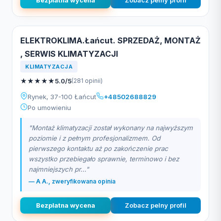
Bezplatna wycena
Zobacz pelny profil
ELEKTROKLIMA.Łańcut. SPRZEDAŻ, MONTAŻ
, SERWIS KLIMATYZACJI
KLIMATYZACJA
★
★
★
★
★
5.0/5
(281 opinii)
Rynek, 37-100 Łańcut
+48502688829
Po umowieniu
"Montaż klimatyzacji został wykonany na najwyższym
poziomie i z pełnym profesjonalizmem. Od
pierwszego kontaktu aż po zakończenie prac
wszystko przebiegało sprawnie, terminowo i bez
najmniejszych pr..."
— A A., zweryfikowana opinia
Bezplatna wycena
Zobacz pelny profil