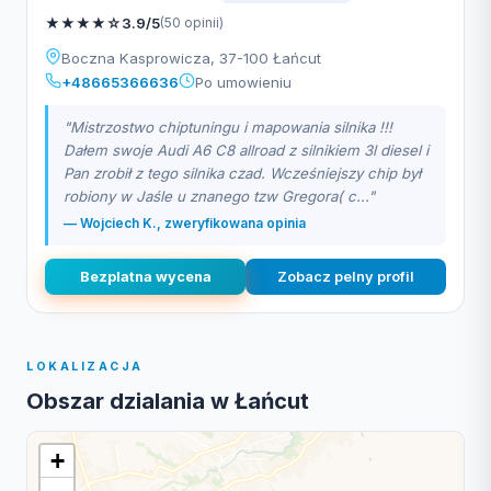
★
★
★
★
☆
3.9/5
(50 opinii)
Boczna Kasprowicza, 37-100 Łańcut
+48665366636
Po umowieniu
"Mistrzostwo chiptuningu i mapowania silnika !!!
Dałem swoje Audi A6 C8 allroad z silnikiem 3l diesel i
Pan zrobił z tego silnika czad. Wcześniejszy chip był
robiony w Jaśle u znanego tzw Gregora( c..."
— Wojciech K., zweryfikowana opinia
Bezplatna wycena
Zobacz pelny profil
LOKALIZACJA
Obszar dzialania w Łańcut
+