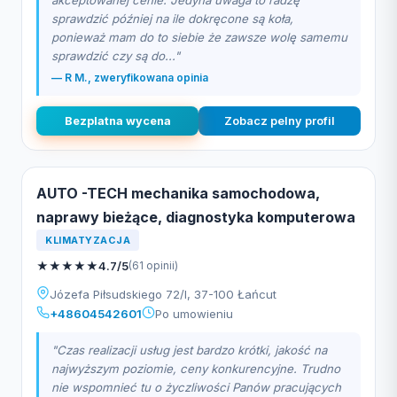
akceptowanej cenie. Jedyna uwaga to radzę
sprawdzić później na ile dokręcone są koła,
ponieważ mam do to siebie że zawsze wolę samemu
sprawdzić czy są do..."
— R M., zweryfikowana opinia
Bezplatna wycena
Zobacz pelny profil
AUTO -TECH mechanika samochodowa,
naprawy bieżące, diagnostyka komputerowa
KLIMATYZACJA
★
★
★
★
★
4.7/5
(61 opinii)
Józefa Piłsudskiego 72/I, 37-100 Łańcut
+48604542601
Po umowieniu
"Czas realizacji usług jest bardzo krótki, jakość na
najwyższym poziomie, ceny konkurencyjne. Trudno
nie wspomnieć tu o życzliwości Panów pracujących