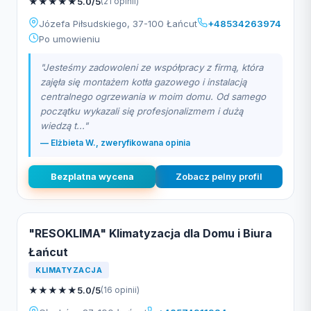
★
★
★
★
★
5.0/5
(21 opinii)
Józefa Piłsudskiego, 37-100 Łańcut
+48534263974
Po umowieniu
"Jesteśmy zadowoleni ze współpracy z firmą, która
zajęła się montażem kotła gazowego i instalacją
centralnego ogrzewania w moim domu. Od samego
początku wykazali się profesjonalizmem i dużą
wiedzą t..."
— Elżbieta W., zweryfikowana opinia
Bezplatna wycena
Zobacz pelny profil
"RESOKLIMA" Klimatyzacja dla Domu i Biura
Łańcut
KLIMATYZACJA
★
★
★
★
★
5.0/5
(16 opinii)