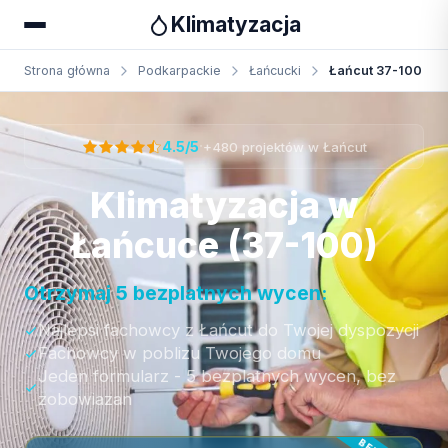
Klimatyzacja
Strona główna
Podkarpackie
Łańcucki
Łańcut 37-100
Otrzymaj bezpłatną wycenę
·
4.5/5
+480 projektów w Łańcut
Klimatyzacja w
Łańcuce (37-100)
Otrzymaj 5 bezplatnych wycen:
Najlepsi fachowcy z Łańcut do Twojej dyspozycji
Fachowcy w poblizu Twojego domu
Jeden formularz - 5 bezplatnych wycen, bez
zobowiazan