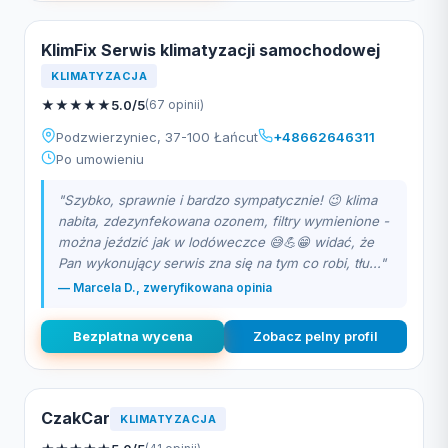
KlimFix Serwis klimatyzacji samochodowej
KLIMATYZACJA
★
★
★
★
★
5.0/5
(67 opinii)
Podzwierzyniec, 37-100 Łańcut
+48662646311
Po umowieniu
"Szybko, sprawnie i bardzo sympatycznie! 😉 klima
nabita, zdezynfekowana ozonem, filtry wymienione -
można jeździć jak w lodóweczce 😅💪😁 widać, że
Pan wykonujący serwis zna się na tym co robi, tłu..."
— Marcela D., zweryfikowana opinia
Bezplatna wycena
Zobacz pelny profil
CzakCar
KLIMATYZACJA