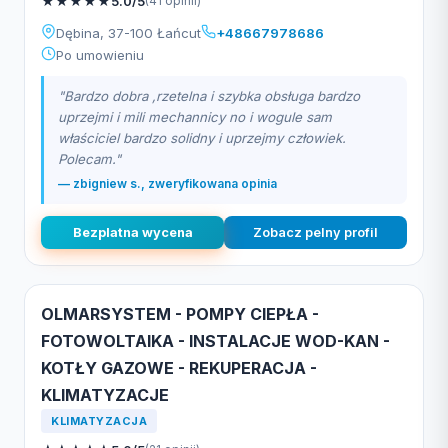
★
★
★
★
★
5.0/5
(41 opinii)
Dębina, 37-100 Łańcut
+48667978686
Po umowieniu
"Bardzo dobra ,rzetelna i szybka obsługa bardzo
uprzejmi i mili mechannicy no i wogule sam
właściciel bardzo solidny i uprzejmy człowiek.
Polecam."
— zbigniew s., zweryfikowana opinia
Bezplatna wycena
Zobacz pelny profil
OLMARSYSTEM - POMPY CIEPŁA -
FOTOWOLTAIKA - INSTALACJE WOD-KAN -
KOTŁY GAZOWE - REKUPERACJA -
KLIMATYZACJE
KLIMATYZACJA