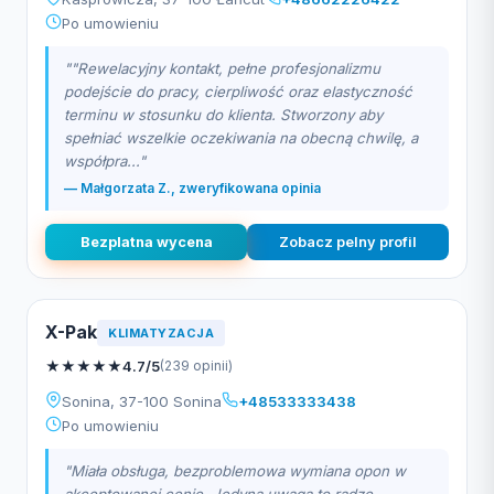
Po umowieniu
""Rewelacyjny kontakt, pełne profesjonalizmu
podejście do pracy, cierpliwość oraz elastyczność
terminu w stosunku do klienta. Stworzony aby
spełniać wszelkie oczekiwania na obecną chwilę, a
współpra..."
— Małgorzata Z., zweryfikowana opinia
Bezplatna wycena
Zobacz pelny profil
X-Pak
KLIMATYZACJA
★
★
★
★
★
4.7/5
(239 opinii)
Sonina, 37-100 Sonina
+48533333438
Po umowieniu
"Miała obsługa, bezproblemowa wymiana opon w