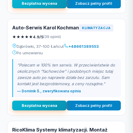
Bezplatna wycena
Zobacz pelny profil
Auto-Serwis Karol Kochman
KLIMATYZACJA
★
★
★
★
★
4.9/5
(39 opinii)
Dąbrówki, 37-100 Łańcut
+48661389553
Po umowieniu
"Polecam w 100% ten serwis. W przeciwieństwie do
okolicznych "fachowców" i podobnych miejsc tutaj
zawsze auto po naprawie działa bez zarzutu. Sam
kontakt jest bezproblemowy, a ceny rozsądne."
— Dominik Ś., zweryfikowana opinia
Bezplatna wycena
Zobacz pelny profil
RicoKlima Systemy klimatyzacji. Montaż