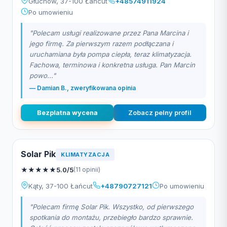
Głuchów, 37-100 Łańcut
+48574911924
Po umowieniu
"Polecam usługi realizowane przez Pana Marcina i
jego firmę. Za pierwszym razem podłączana i
uruchamiana była pompa ciepła, teraz klimatyzacja.
Fachowa, terminowa i konkretna usługa. Pan Marcin
powo..."
— Damian B., zweryfikowana opinia
Bezplatna wycena
Zobacz pelny profil
Solar Pik
KLIMATYZACJA
★
★
★
★
★
5.0/5
(11 opinii)
Kąty, 37-100 Łańcut
+48790727121
Po umowieniu
"Polecam firmę Solar Pik. Wszystko, od pierwszego
spotkania do montażu, przebiegło bardzo sprawnie.