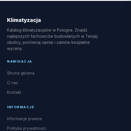
split i multi-split, pompy ciepła powietrze-powietrze,
serwis sezonowy, czyszczenie i dezynfekcja
parownika oraz naprawy układu freonowego, w tym
Klimatyzacja
uzupełnianie czynnika R32.
Katalog klimatyzacjaów w Pologne. Znajdź
najlepszych fachowców budowlanych w Twojej
okolicy, porównaj opinie i zamów bezpłatne
wyceny.
NAWIGACJA
Strona główna
O nas
Kontakt
INFORMACJE
Informacje prawne
Polityka prywatności