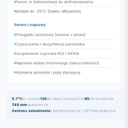
Pomoc w dokumentacji do dofinansowania
Modele do -25°C (Daikin, Mitsubishi)
Serwis i naprawy
Przegladu sezonowy (wiosna + jesien)
Czyszczenie i dezynfekcja parownika
Uzupelnienie czynnika R32 / R410A
Naprawa ukladu freonowego (nieszczelnosci)
Wymiana sprezarki i plyty sterujacej
9.7°C
sr. roczna
136
dni deszczowych/rok
85
dni mrozu/rok
749 mm
opadow/rok
Gestosc zaludnienia
1 klimatyzacja na 1 281 mieszkańców