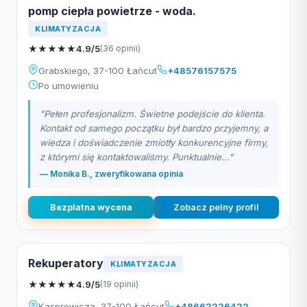
pomp ciepła powietrze - woda.
KLIMATYZACJA
★
★
★
★
★
4.9/5
(36 opinii)
Grabskiego, 37-100 Łańcut
+48576157575
Po umowieniu
"Pełen profesjonalizm. Świetne podejście do klienta.
Kontakt od samego początku był bardzo przyjemny, a
wiedza i doświadczenie zmiotły konkurencyjne firmy,
z którymi się kontaktowaliśmy. Punktualnie..."
— Monika B., zweryfikowana opinia
Bezplatna wycena
Zobacz pelny profil
Rekuperatory
KLIMATYZACJA
★
★
★
★
★
4.9/5
(19 opinii)
Kasprowicza, 37-100 Łańcut
+48662226422