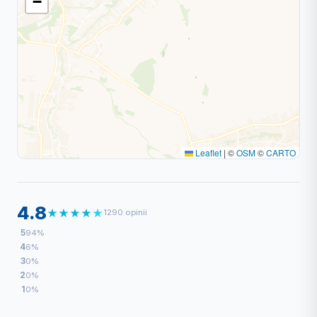
−
Leaflet
|
©
OSM
©
CARTO
4.8
★
★
★
★
★
1290 opinii
5
94%
4
6%
3
0%
2
0%
1
0%