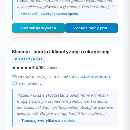
Całość procesu została szczegółowo wytłumaczona,
a wszelkie wątpliwości wyjaśnione. Bardzo dobra j..."
— Urszula S., zweryfikowana opinia
Bezplatna wycena
Zobacz pelny profil
Klimmar- montaż klimatyzacji i rekuperacji
KLIMATYZACJA
★
★
★
★
★
5.0/5
(6 opinii)
Listopada 125/e, 37-100 Łańcut
+48730224308
Po umowieniu
"Miałem okazję skorzystać z usług firmy Klimmar i
mogę z czystym sumieniem polecić ich każdemu,
kto szuka solidnej i profesjonalnej obsługi w zakresie
klimatyzacji. Od pierwszego kontaktu – szybka ..."
— Tomasz, zweryfikowana opinia