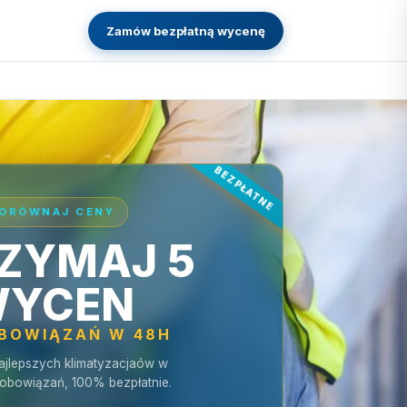
Zamów bezpłatną wycenę
ORÓWNAJ CENY
ZYMAJ 5
YCEN
OBOWIĄZAŃ W 48H
ajlepszych klimatyzacjaów w
zobowiązań, 100% bezpłatnie.