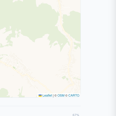
Leaflet
|
©
OSM
©
CARTO
67%