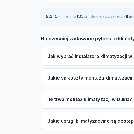
9.3°C
sr. roczna
135
dni deszczowych/rok
85
d
Najczesciej zadawane pytania o klimat
Jak wybrać instalatora klimatyzacji w
Wybierając instalatora klimatyzacji w Duk
Jakie są koszty montażu klimatyzacji
autoryzacje producentów Daikin, Mitsubish
katalogu, aby znaleźć sprawdzonych fac
Koszt montażu klimatyzacji w Dukla zależ
Ile trwa montaż klimatyzacji w Dukla?
(split lub multi-split), marki (ekonomiczna 
skorzystania z darmowej wyceny.
Czas montażu klimatyzacji w Dukla zależy 
Jakie usługi klimatyzacyjne są dostę
natomiast montaż multi-split może trwać o
wydłużyć.