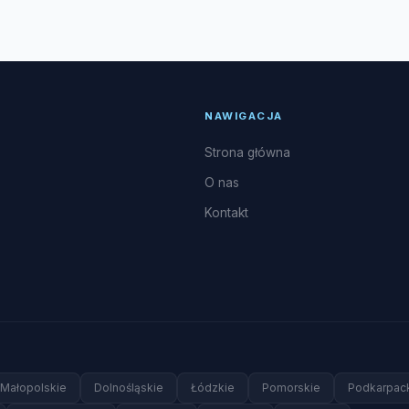
cyjne, w tym montaż systemów split i multi-split, pompy ciepła
zyszczenie i dezynfekcja parownika, naprawy układu freonowego
NAWIGACJA
Strona główna
O nas
Kontakt
Małopolskie
Dolnośląskie
Łódzkie
Pomorskie
Podkarpac