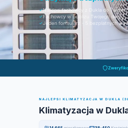
Najlepsi fachowcy z Dukla do Twojej 
Fachowcy w poblizu Twojego domu
Jeden formularz - 5 bezplatnych wy
Otrzymaj bezpłatną wycenę
Zweryfik
NAJLEPSI KLIMATYZACJA W DUKLA (3
Klimatyzacja w Dukl