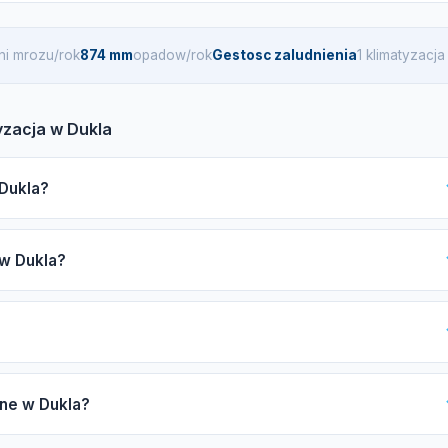
ni mrozu/rok
874 mm
opadow/rok
Gestosc zaludnienia
1 klimatyzacj
yzacja w Dukla
 Dukla?
la, zwróć uwagę na certyfikat F-gazowy UDT, ubezpieczenie OC,
 w Dukla?
i, Samsung, gwarancję oraz opinie. Możesz skorzystać z naszego
howców.
y od mocy urządzenia (2,5-7 kW), liczby jednostek wewnętrznych
lub premium) oraz długości instalacji miedzianej. Zachęcamy do
od typu systemu. Typowy montaż split zajmuje od 4 do 8 godzin,
pne w Dukla?
d 1 do 3 dni. W sezonie wiosna-lato czas oczekiwania może się