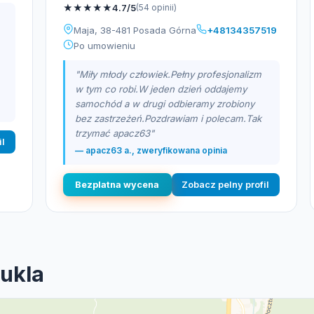
★
★
★
★
★
4.7/5
(54 opinii)
Maja, 38-481 Posada Górna
+48134357519
Po umowieniu
"Miły młody człowiek.Pełny profesjonalizm
w tym co robi.W jeden dzień oddajemy
samochód a w drugi odbieramy zrobiony
bez zastrzeżeń.Pozdrawiam i polecam.Tak
trzymać apacz63"
il
— apacz63 a., zweryfikowana opinia
Bezplatna wycena
Zobacz pelny profil
Dukla