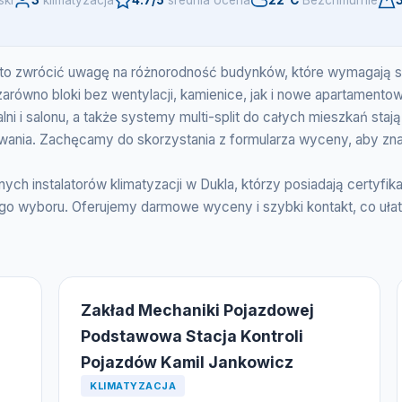
ski
3
klimatyzacja
4.7/5
srednia ocena
22°C
Bezchmurnie
warto zwrócić uwagę na różnorodność budynków, które wymagają s
arówno bloki bez wentylacji, kamienice, jak i nowe apartamento
ialni i salonu, a także systemy multi-split do całych mieszkań st
ania. Zachęcamy do skorzystania z formularza wyceny, aby znale
ych instalatorów klimatyzacji w Dukla, którzy posiadają certyf
 wyboru. Oferujemy darmowe wyceny i szybki kontakt, co ułatw
Zakład Mechaniki Pojazdowej
Podstawowa Stacja Kontroli
Pojazdów Kamil Jankowicz
KLIMATYZACJA