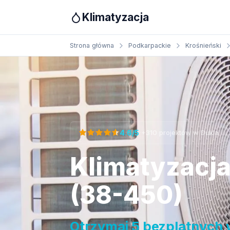
Klimatyzacja
Strona główna
Podkarpackie
Krośnieński
Otrzymaj bezpłatną wycenę
·
4.6/5
+310 projektów w Dukla
Klimatyzacja
(38-450)
Otrzymaj 5 bezplatnych