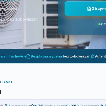
dyspozycji
Otrzym
cen, bez zobowiazan
41 
owani fachowcy
Bezplatna wycena
bez zobowiazan
Auten
8-450)
a