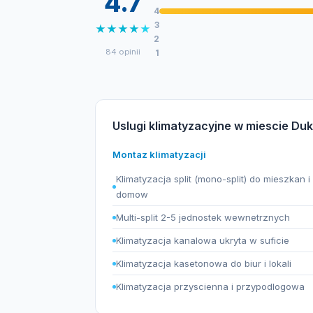
4.7
4
3
★
★
★
★
★
2
84 opinii
1
Uslugi klimatyzacyjne w miescie Duk
Montaz klimatyzacji
Klimatyzacja split (mono-split) do mieszkan i
domow
Multi-split 2-5 jednostek wewnetrznych
Klimatyzacja kanalowa ukryta w suficie
Klimatyzacja kasetonowa do biur i lokali
Klimatyzacja przyscienna i przypodlogowa