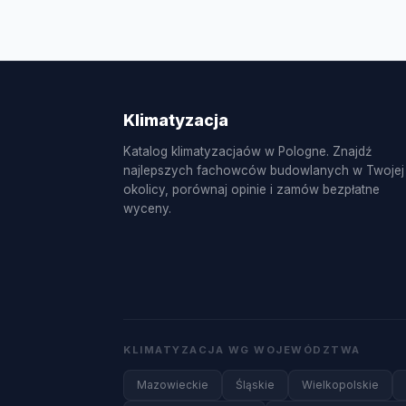
W Dukla dostępne są różne usługi klimatyza
powietrze-powietrze, serwis sezonowy, c
oraz uzupełnianie czynnika R32.
Klimatyzacja
Katalog klimatyzacjaów w Pologne. Znajdź
najlepszych fachowców budowlanych w Twojej
okolicy, porównaj opinie i zamów bezpłatne
wyceny.
KLIMATYZACJA WG WOJEWÓDZTWA
Mazowieckie
Śląskie
Wielkopolskie