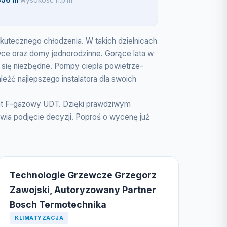
356 m
wysokosc n.p.m.
kutecznego chłodzenia. W takich dzielnicach
wce oraz domy jednorodzinne. Gorące lata w
ają się niezbędne. Pompy ciepła powietrze-
źć najlepszego instalatora dla swoich
ikat F-gazowy UDT. Dzięki prawdziwym
ia podjęcie decyzji. Poproś o wycenę już
Technologie Grzewcze Grzegorz
Zawojski, Autoryzowany Partner
Bosch Termotechnika
KLIMATYZACJA