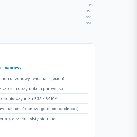
33%
0%
0%
0%
s i naprawy
ladu sezonowy (wiosna + jesien)
czenie i dezynfekcja parownika
lnienie czynnika R32 / R410A
wa ukladu freonowego (nieszczelnosci)
na sprezarki i plyty sterujacej