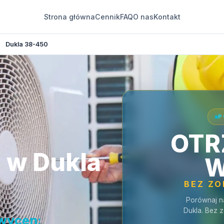
Strona główna
Cennik
FAQ
O nas
Kontakt
Dukla 38-450
P
OTR
 w Dukla
W
BEZ Z
Porównaj n
Dukla. Bez 
 wycen: