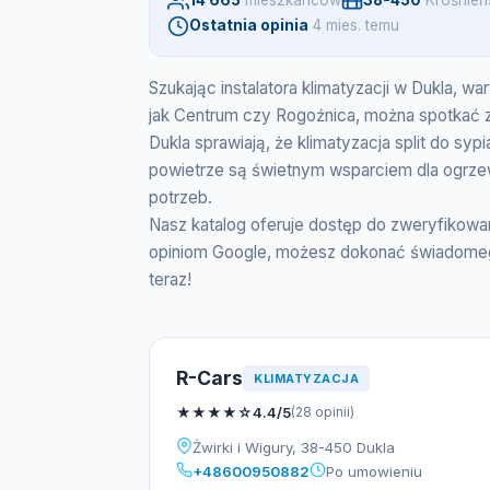
14 665
mieszkancow
38-450
Krośnień
Ostatnia opinia
4 mies. temu
Szukając instalatora klimatyzacji w Dukla, 
jak Centrum czy Rogoźnica, można spotkać z
Dukla sprawiają, że klimatyzacja split do syp
powietrze są świetnym wsparciem dla ogrzew
potrzeb.
Nasz katalog oferuje dostęp do zweryfikowan
opiniom Google, możesz dokonać świadomego
teraz!
R-Cars
KLIMATYZACJA
★
★
★
★
☆
4.4/5
(28 opinii)
Żwirki i Wigury, 38-450 Dukla
+48600950882
Po umowieniu