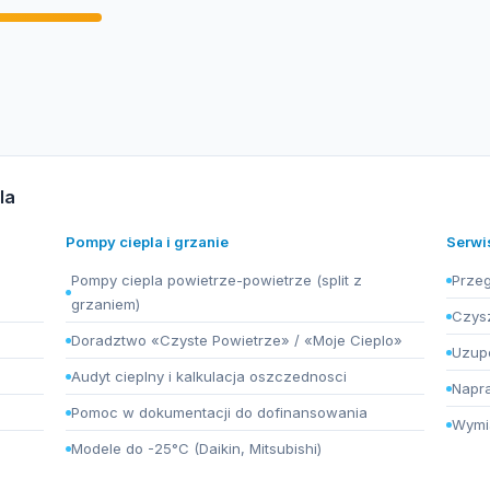
la
Pompy ciepla i grzanie
Serwi
Pompy ciepla powietrze-powietrze (split z
Przeg
grzaniem)
Czysz
Doradztwo «Czyste Powietrze» / «Moje Cieplo»
Uzupe
Audyt cieplny i kalkulacja oszczednosci
Napra
Pomoc w dokumentacji do dofinansowania
Wymia
Modele do -25°C (Daikin, Mitsubishi)