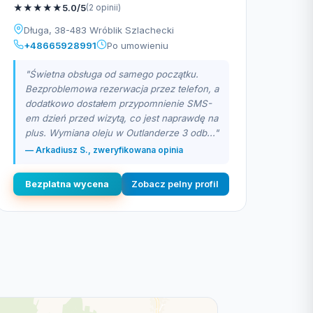
★
★
★
★
★
5.0/5
(2 opinii)
Długa, 38-483 Wróblik Szlachecki
+48665928991
Po umowieniu
"Świetna obsługa od samego początku.
Bezproblemowa rezerwacja przez telefon, a
dodatkowo dostałem przypomnienie SMS-
em dzień przed wizytą, co jest naprawdę na
plus. Wymiana oleju w Outlanderze 3 odb..."
— Arkadiusz S., zweryfikowana opinia
Bezplatna wycena
Zobacz pelny profil