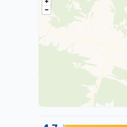
+
−
5