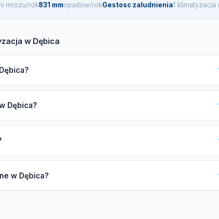
ni mrozu/rok
831 mm
opadow/rok
Gestosc zaludnienia
1 klimatyzacj
yzacja w Dębica
 Dębica?
bica, zwróć uwagę na certyfikat F-gazowy UDT, ubezpieczenie OC
 w Dębica?
aikin, Mitsubishi czy Samsung. Gwarancja i opinie innych klientów
i w znalezieniu sprawdzonej firmy.
ży od mocy urządzenia (2,5-7 kW), liczby jednostek wewnętrznych
?
i instalacji miedzianej. Zachęcamy do skorzystania z darmowej wyceny,
 4 do 8 godzin, natomiast instalacja multi-split może trwać od 1 do
pne w Dębica?
to może wydłużyć czas oczekiwania.
zacji split i multi-split, a także pompy ciepła powietrze-powietrz
zczenie i dezynfekcję parownika oraz naprawy układu freonowego