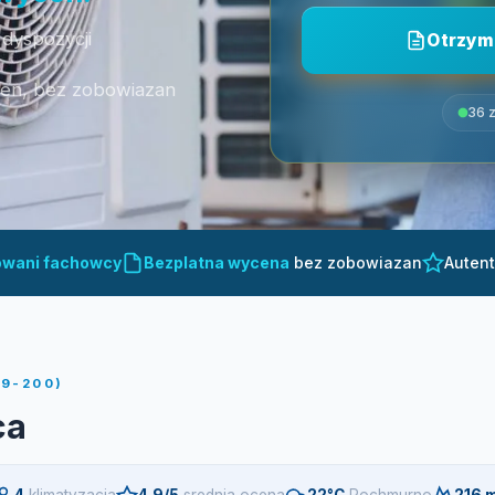
 dyspozycji
Otrzym
cen, bez zobowiazan
36 z
owani fachowcy
Bezplatna wycena
bez zobowiazan
Auten
39-200)
ca