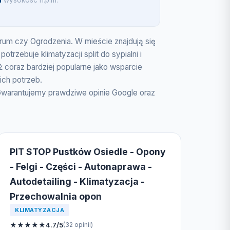
m
wysokosc n.p.m.
ntrum czy Ogrodzenia. W mieście znajdują się
rzebuje klimatyzacji split do sypialni i
 coraz bardziej popularne jako wsparcie
ich potrzeb.
Gwarantujemy prawdziwe opinie Google oraz
PIT STOP Pustków Osiedle - Opony
- Felgi - Części - Autonaprawa -
Autodetailing - Klimatyzacja -
Przechowalnia opon
KLIMATYZACJA
★
★
★
★
★
4.7/5
(32 opinii)