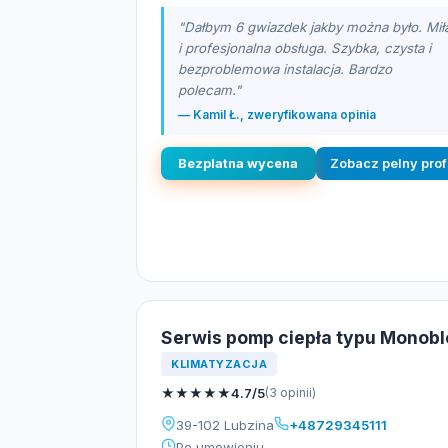
"Dałbym 6 gwiazdek jakby można było. Mił
i profesjonalna obsługa. Szybka, czysta i
bezproblemowa instalacja. Bardzo
polecam."
— Kamil Ł., zweryfikowana opinia
Bezplatna wycena
Zobacz pelny prof
Serwis pomp ciepła typu Monobl
KLIMATYZACJA
★
★
★
★
★
4.7/5
(3 opinii)
39-102 Lubzina
+48729345111
Po umowieniu