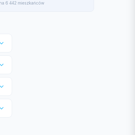
a na 6 442 mieszkańców
 3
e.
.