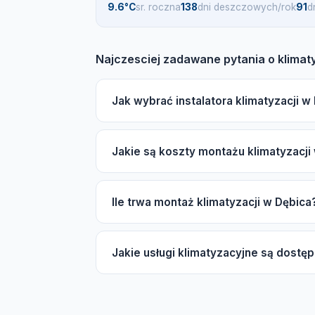
9.6°C
sr. roczna
138
dni deszczowych/rok
91
d
Najczesciej zadawane pytania o klimat
Jak wybrać instalatora klimatyzacji w
Wybierając instalatora klimatyzacji w Dę
Jakie są koszty montażu klimatyzacji
oraz autoryzacje producentów, takich jak D
również są istotne. Nasz katalog pomoże C
Koszt montażu klimatyzacji w Dębica zale
Ile trwa montaż klimatyzacji w Dębica
(split lub multi-split), marki oraz długośc
aby poznać szczegóły.
Typowy montaż klimatyzacji split zajmuje od
Jakie usługi klimatyzacyjne są dostę
dni. Należy pamiętać, że sezon wiosna-la
W Dębica dostępne są usługi montażu klimaty
Oferujemy również serwis sezonowy, czys