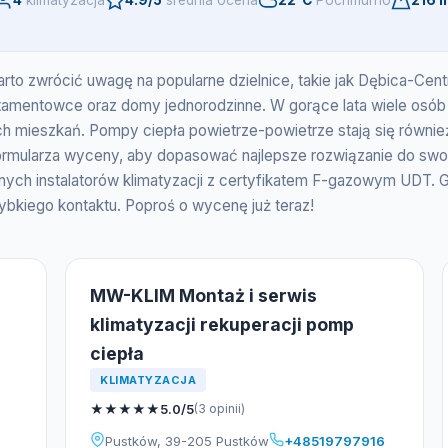
4
klimatyzacja
4.9/5
srednia ocena
22°C
Pochmurno
216 
warto zwrócić uwagę na popularne dzielnice, takie jak Dębica-Ce
rtamentowce oraz domy jednorodzinne. W gorące lata wiele osób pot
ych mieszkań. Pompy ciepła powietrze-powietrze stają się również
ormularza wyceny, aby dopasować najlepsze rozwiązanie do swo
nych instalatorów klimatyzacji z certyfikatem F-gazowym UDT. 
bkiego kontaktu. Poproś o wycenę już teraz!
MW-KLIM Montaż i serwis
klimatyzacji rekuperacji pomp
ciepła
KLIMATYZACJA
★
★
★
★
★
5.0/5
(3 opinii)
Pustków, 39-205 Pustków
+48519797916