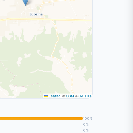
Leaflet
|
©
OSM
©
CARTO
100%
0%
0%