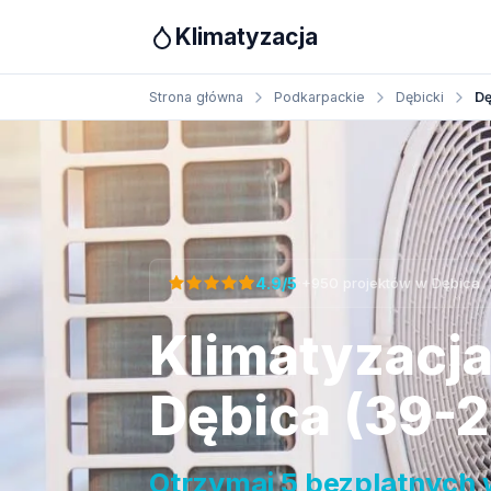
Klimatyzacja
Strona główna
Podkarpackie
Dębicki
Dę
Otrzymaj bezpłatną wycenę
·
4.9/5
+950 projektów w Dębica
Klimatyzacj
Dębica (39-
Otrzymaj 5 bezplatnych