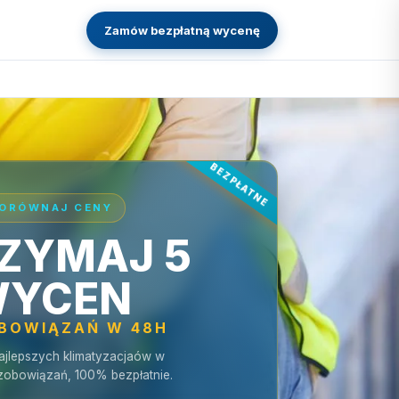
Zamów bezpłatną wycenę
ORÓWNAJ CENY
ZYMAJ 5
YCEN
OBOWIĄZAŃ W 48H
ajlepszych klimatyzacjaów w
zobowiązań, 100% bezpłatnie.