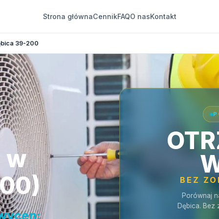
Strona główna
Cennik
FAQ
O nas
Kontakt
bica 39-200
P
OTR
a w
W
200)
BEZ Z
Porównaj n
Dębica. Bez 
 wycen: