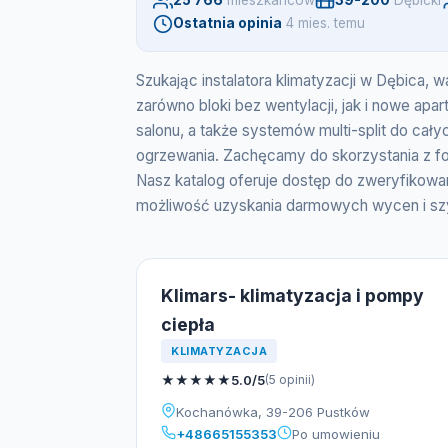
25 766
mieszkancow
39-200
Dębicki
Ostatnia opinia
4 mies. temu
Szukając instalatora klimatyzacji w Dębica, 
zarówno bloki bez wentylacji, jak i nowe apa
salonu, a także systemów multi-split do cał
ogrzewania. Zachęcamy do skorzystania z f
Nasz katalog oferuje dostęp do zweryfikowa
możliwość uzyskania darmowych wycen i szy
Klimars- klimatyzacja i pompy
ciepła
KLIMATYZACJA
★
★
★
★
★
5.0/5
(5 opinii)
Kochanówka, 39-206 Pustków
+48665155353
Po umowieniu