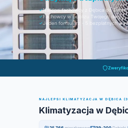
Najlepsi fachowcy z Dębica do Twojej
Fachowcy w poblizu Twojego domu
Jeden formularz - 5 bezplatnych wy
Otrzymaj bezpłatną wycenę
Zweryfik
NAJLEPSI KLIMATYZACJA W DĘBICA (
Klimatyzacja w Dębi