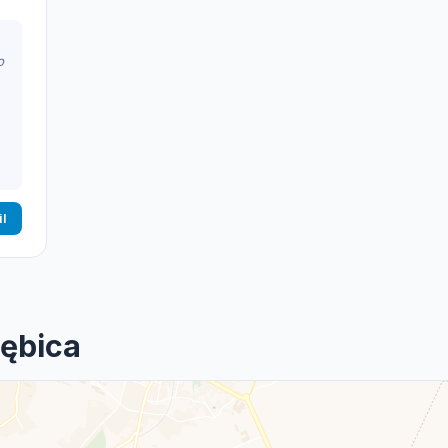
o
il
Dębica