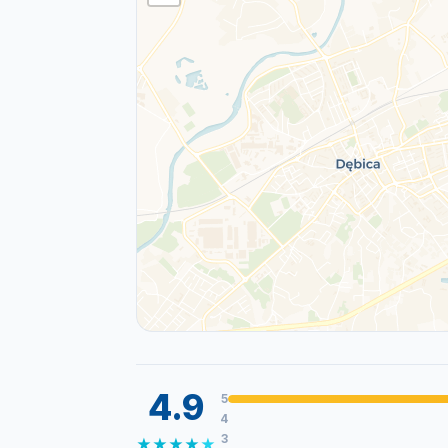
4.9
5
4
3
★
★
★
★
★