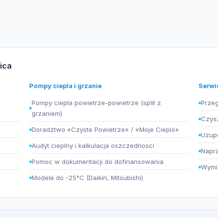
ica
Pompy ciepla i grzanie
Serwi
Pompy ciepla powietrze-powietrze (split z
Przeg
grzaniem)
Czysz
Doradztwo «Czyste Powietrze» / «Moje Cieplo»
Uzupe
Audyt cieplny i kalkulacja oszczednosci
Napra
Pomoc w dokumentacji do dofinansowania
Wymia
Modele do -25°C (Daikin, Mitsubishi)