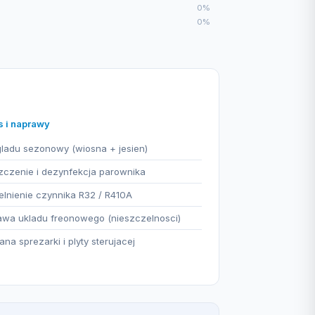
0%
0%
s i naprawy
ladu sezonowy (wiosna + jesien)
czenie i dezynfekcja parownika
lnienie czynnika R32 / R410A
wa ukladu freonowego (nieszczelnosci)
na sprezarki i plyty sterujacej