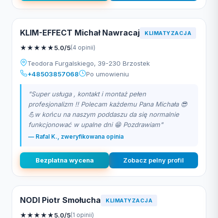
KLIM-EFFECT Michał Nawracaj
KLIMATYZACJA
★
★
★
★
★
5.0/5
(4 opinii)
Teodora Furgalskiego, 39-230 Brzostek
+48503857068
Po umowieniu
"Super usługa , kontakt i montaż pełen
profesjonalizm !! Polecam każdemu Pana Michała 😎
💪w końcu na naszym poddaszu da się normalnie
funkcjonować w upalne dni 😁 Pozdrawiam"
— Rafal K., zweryfikowana opinia
Bezplatna wycena
Zobacz pelny profil
NODI Piotr Smołucha
KLIMATYZACJA
★
★
★
★
★
5.0/5
(1 opinii)