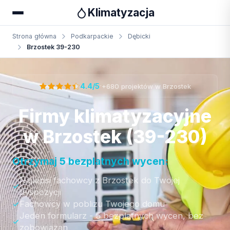
Klimatyzacja
Strona główna
Podkarpackie
Dębicki
Brzostek 39-230
Otrzymaj bezpłatną wycenę
·
4.4/5
+680 projektów w Brzostek
Firmy klimatyzacyjne
w Brzostek (39-230)
Otrzymaj 5 bezplatnych wycen:
Najlepsi fachowcy z Brzostek do Twojej
dyspozycji
Fachowcy w poblizu Twojego domu
Jeden formularz - 5 bezplatnych wycen, bez
zobowiazan