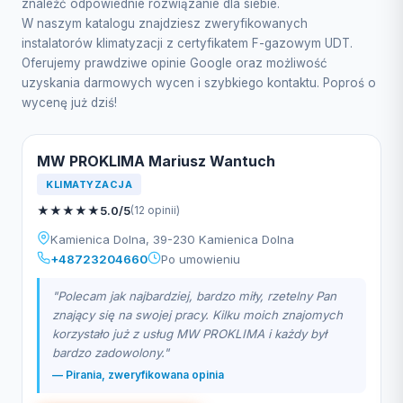
znaleźć odpowiednie rozwiązanie dla siebie.
W naszym katalogu znajdziesz zweryfikowanych
instalatorów klimatyzacji z certyfikatem F-gazowym UDT.
Oferujemy prawdziwe opinie Google oraz możliwość
uzyskania darmowych wycen i szybkiego kontaktu. Poproś o
wycenę już dziś!
MW PROKLIMA Mariusz Wantuch
KLIMATYZACJA
★
★
★
★
★
5.0/5
(12 opinii)
Kamienica Dolna, 39-230 Kamienica Dolna
+48723204660
Po umowieniu
"Polecam jak najbardziej, bardzo miły, rzetelny Pan
znający się na swojej pracy. Kilku moich znajomych
korzystało już z usług MW PROKLIMA i każdy był
bardzo zadowolony."
— Pirania, zweryfikowana opinia