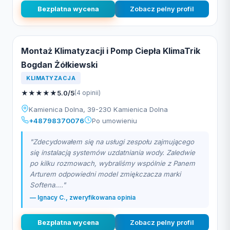
Bezplatna wycena
Zobacz pelny profil
Montaż Klimatyzacji i Pomp Ciepła KlimaTrik
Bogdan Żółkiewski
KLIMATYZACJA
★
★
★
★
★
5.0/5
(4 opinii)
Kamienica Dolna, 39-230 Kamienica Dolna
+48798370076
Po umowieniu
"Zdecydowałem się na usługi zespołu zajmującego
się instalacją systemów uzdatniania wody. Zaledwie
po kilku rozmowach, wybraliśmy wspólnie z Panem
Arturem odpowiedni model zmiękczacza marki
Softena...."
— Ignacy C., zweryfikowana opinia
Bezplatna wycena
Zobacz pelny profil