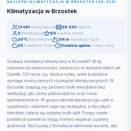
NAJLEPSI KLIMATYZACJA W BRZOSTEK (39-230)
Klimatyzacja w Brzostek
13 091
mieszkancow
39-230
Dębicki
5
klimatyzacja
5/5
srednia ocena
20°C
Bezchmurnie
214 m
wysokosc n.p.m.
25
Powietrze: Dobra
Ostatnia opinia
4 mies. temu
Szukasz instalatora klimatyzacji w Brzostek? W tej
malowniczej miejscowości, zwłaszcza w rejonach takich jak
Osiedle 700-lecia czy okolice rynku, wiele budynków
wymaga nowoczesnych rozwiązań klimatyzacyjnych. W
Brzostek znajdują się zarówno bloki mieszkalne bez
wentylacji, jak i domy jednorodzinne oraz nowe
apartamentowce. W gorące lata klimatyzacja typu split w
sypialniach i salonach staje się niezbędna, a dla całych
mieszkań zaleca się systemy multi-split. Pompy ciepła
powietrze-powietrze mogą również wspierać systemy
grzewcze. Skorzystaj z formularza darmowej wyceny, aby