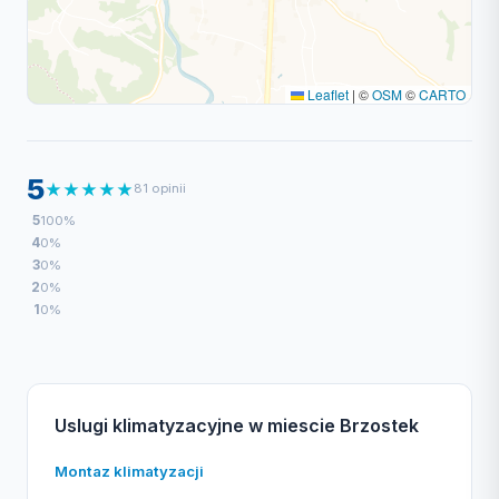
Leaflet
|
©
OSM
©
CARTO
5
★
★
★
★
★
81 opinii
5
100%
4
0%
3
0%
2
0%
1
0%
Uslugi klimatyzacyjne w miescie Brzostek
Montaz klimatyzacji