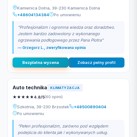
Kamienica Dolna, 39-230 Kamienica Dolna
+48604134384
Po umowieniu
"Profesjonalizm i ogromna wiedza oraz doradztwo.
Jestem bardzo zadowolony z wykonanego
ogrzewania podłogowego przez Pana Piotra"
— Grzegorz L., zweryfikowana opinia
Bezplatna wycena
Zobacz pelny profil
Auto technika
KLIMATYZACJA
★
★
★
★
★
4.8/5
(60 opinii)
Szkotnia, 39-230 Brzostek
+48500890404
Po umowieniu
"Pełen profesjonalizm, zarówno pod względem
podejścia do klienta jak i wykonywanych usług.