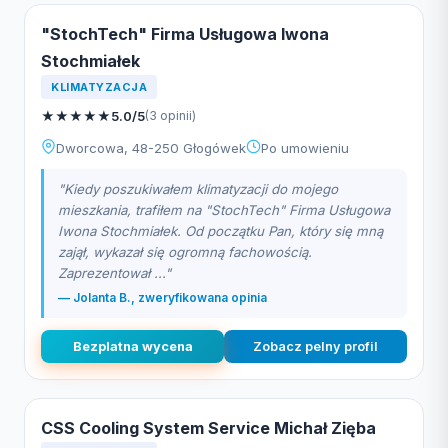
"StochTech" Firma Usługowa Iwona
Stochmiałek
KLIMATYZACJA
★
★
★
★
★
5.0/5
(3 opinii)
Dworcowa, 48-250 Głogówek
Po umowieniu
"Kiedy poszukiwałem klimatyzacji do mojego
mieszkania, trafiłem na "StochTech" Firma Usługowa
Iwona Stochmiałek. Od początku Pan, który się mną
zajął, wykazał się ogromną fachowością.
Zaprezentował ..."
— Jolanta B., zweryfikowana opinia
Bezplatna wycena
Zobacz pelny profil
CSS Cooling System Service Michał Zięba