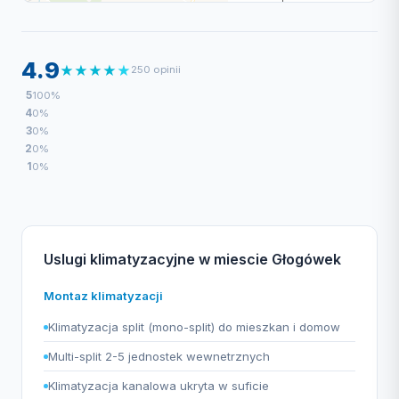
4.9
★
★
★
★
★
250 opinii
5
100%
4
0%
3
0%
2
0%
1
0%
Uslugi klimatyzacyjne w miescie Głogówek
Montaz klimatyzacji
Klimatyzacja split (mono-split) do mieszkan i domow
Multi-split 2-5 jednostek wewnetrznych
Klimatyzacja kanalowa ukryta w suficie