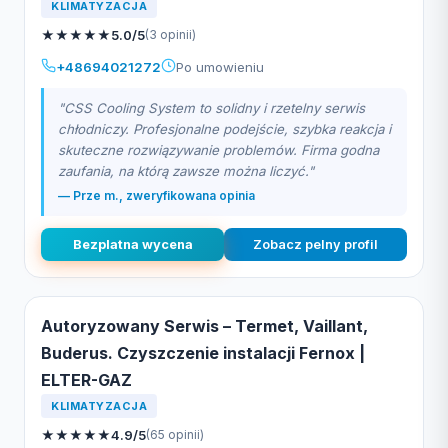
KLIMATYZACJA
★
★
★
★
★
5.0/5
(3 opinii)
+48694021272
Po umowieniu
"CSS Cooling System to solidny i rzetelny serwis
chłodniczy. Profesjonalne podejście, szybka reakcja i
skuteczne rozwiązywanie problemów. Firma godna
zaufania, na którą zawsze można liczyć."
— Prze m., zweryfikowana opinia
Bezplatna wycena
Zobacz pelny profil
Autoryzowany Serwis – Termet, Vaillant,
Buderus. Czyszczenie instalacji Fernox |
ELTER-GAZ
KLIMATYZACJA
★
★
★
★
★
4.9/5
(65 opinii)