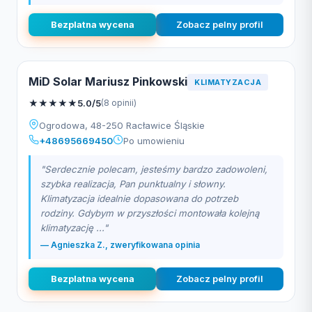
Bezplatna wycena
Zobacz pelny profil
MiD Solar Mariusz Pinkowski
KLIMATYZACJA
★
★
★
★
★
5.0/5
(8 opinii)
Ogrodowa, 48-250 Racławice Śląskie
+48695669450
Po umowieniu
"Serdecznie polecam, jesteśmy bardzo zadowoleni,
szybka realizacja, Pan punktualny i słowny.
Klimatyzacja idealnie dopasowana do potrzeb
rodziny. Gdybym w przyszłości montowała kolejną
klimatyzację ..."
— Agnieszka Z., zweryfikowana opinia
Bezplatna wycena
Zobacz pelny profil