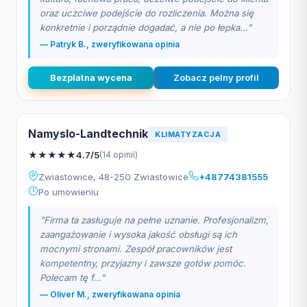
oraz uczciwe podejście do rozliczenia. Można się
konkretnie i porządnie dogadać, a nie po łepka..."
— Patryk B., zweryfikowana opinia
Bezplatna wycena
Zobacz pelny profil
Namyslo-Landtechnik
KLIMATYZACJA
★
★
★
★
★
4.7/5
(14 opinii)
Zwiastowice, 48-250 Zwiastowice
+48774381555
Po umowieniu
"Firma ta zasługuje na pełne uznanie. Profesjonalizm,
zaangażowanie i wysoka jakość obsługi są ich
mocnymi stronami. Zespół pracowników jest
kompetentny, przyjazny i zawsze gotów pomóc.
Polecam tę f..."
— Oliver M., zweryfikowana opinia