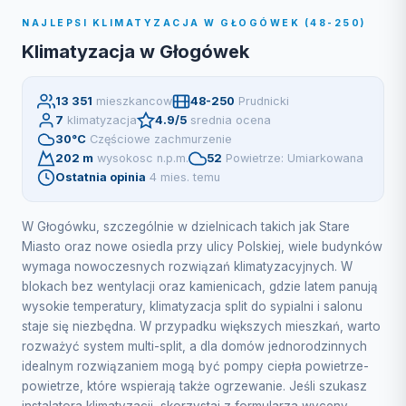
NAJLEPSI KLIMATYZACJA W GŁOGÓWEK (48-250)
Klimatyzacja w Głogówek
13 351
mieszkancow
48-250
Prudnicki
7
klimatyzacja
4.9/5
srednia ocena
30°C
Częściowe zachmurzenie
202 m
wysokosc n.p.m.
52
Powietrze: Umiarkowana
Ostatnia opinia
4 mies. temu
W Głogówku, szczególnie w dzielnicach takich jak Stare
Miasto oraz nowe osiedla przy ulicy Polskiej, wiele budynków
wymaga nowoczesnych rozwiązań klimatyzacyjnych. W
blokach bez wentylacji oraz kamienicach, gdzie latem panują
wysokie temperatury, klimatyzacja split do sypialni i salonu
staje się niezbędna. W przypadku większych mieszkań, warto
rozważyć system multi-split, a dla domów jednorodzinnych
idealnym rozwiązaniem mogą być pompy ciepła powietrze-
powietrze, które wspierają także ogrzewanie. Jeśli szukasz