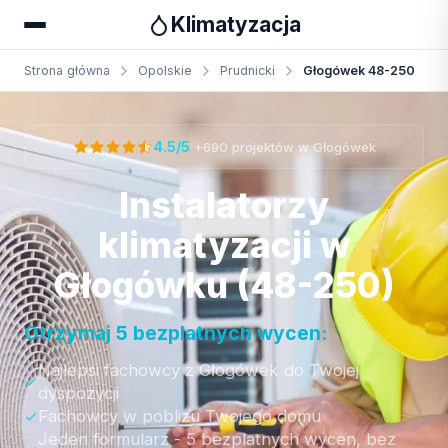
Klimatyzacja
Strona główna
Opolskie
Prudnicki
Głogówek 48-250
Otrzymaj bezpłatną wycenę
·
4.5/5
+690 projektów w Głogówek
Instalatorzy
klimatyzacji w
Głogówku (48-250)
Otrzymaj 5 bezplatnych wycen:
Najlepsi fachowcy z Głogówek do Twojej
dyspozycji
Fachowcy w poblizu Twojego domu
Jeden formularz - 5 bezplatnych wycen, bez