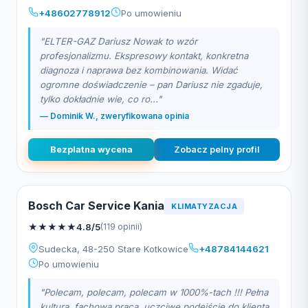
+48602778912
Po umowieniu
"ELTER-GAZ Dariusz Nowak to wzór
profesjonalizmu. Ekspresowy kontakt, konkretna
diagnoza i naprawa bez kombinowania. Widać
ogromne doświadczenie – pan Dariusz nie zgaduje,
tylko dokładnie wie, co ro..."
— Dominik W., zweryfikowana opinia
Bezplatna wycena
Zobacz pelny profil
Bosch Car Service Kania
KLIMATYZACJA
★
★
★
★
★
4.8/5
(119 opinii)
Sudecka, 48-250 Stare Kotkowice
+48784144621
Po umowieniu
"Polecam, polecam, polecam w 1000%-tach !!! Pełna
kultura, fachowa praca, uczciwe podejście do klienta