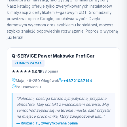
instalatora klimatyzacji, skorzystaj z formularza wyceny.
Nasz katalog oferuje tylko zweryfikowanych instalatorów
klimatyzacji z certyfikatem F-gazowym UDT. Gromadzimy
prawdziwe opinie Google, co ułatwia wybór. Dzięki
darmowym wycenom oraz szybkiemu kontaktowi, możesz
szybko znaleźć odpowiednie rozwiązanie. Poproś o wycenę
już teraz!
Q-SERVICE Paweł Makówka ProfiCar
KLIMATYZACJA
★
★
★
★
★
5.0/5
(38 opinii)
Maja, 48-250 Głogówek
+48721087144
Po umowieniu
"Polecam, obsługa bardzo sympatyczna, przyjazna
atmosfera. Miły kontakt z właścicielem serwisu. Mój
samochód zepsuł się na terenie miasta, szef przysłał
na miejsce pracownika, który zdiagnozował ust..."
— Ryszard T., zweryfikowana opinia