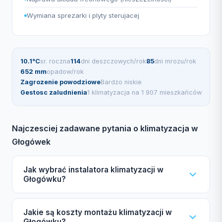
Wymiana sprezarki i plyty sterujacej
10.1°C
sr. roczna
114
dni deszczowych/rok
85
dni mrozu/rok
652 mm
opadow/rok
Zagrozenie powodziowe
Bardzo niskie
Gestosc zaludnienia
1 klimatyzacja na 1 907 mieszkańców
Najczesciej zadawane pytania o klimatyzacja w
Głogówek
Jak wybrać instalatora klimatyzacji w
Głogówku?
Wybierając instalatora klimatyzacji w Głogówku,
Jakie są koszty montażu klimatyzacji w
zwróć uwagę na certyfikat F-gazowy UDT,
Głogówku?