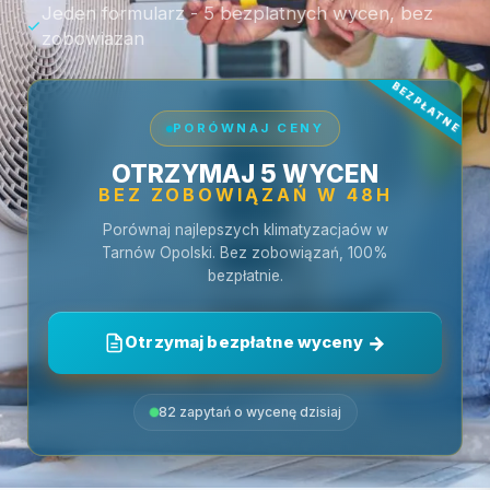
Jeden formularz - 5 bezplatnych wycen, bez
zobowiazan
PORÓWNAJ CENY
OTRZYMAJ 5 WYCEN
BEZ ZOBOWIĄZAŃ W 48H
Porównaj najlepszych klimatyzacjaów w
Tarnów Opolski. Bez zobowiązań, 100%
bezpłatnie.
Otrzymaj bezpłatne wyceny
82 zapytań o wycenę dzisiaj