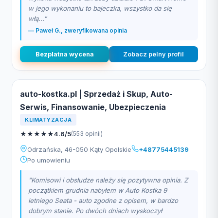
w jego wykonaniu to bajeczka, wszystko da się
włą..."
— Paweł G., zweryfikowana opinia
Bezplatna wycena
Zobacz pelny profil
auto-kostka.pl | Sprzedaż i Skup, Auto-
Serwis, Finansowanie, Ubezpieczenia
KLIMATYZACJA
★
★
★
★
★
4.6/5
(553 opinii)
Odrzańska, 46-050 Kąty Opolskie
+48775445139
Po umowieniu
"Komisowi i obsłudze należy się pozytywna opinia. Z
początkiem grudnia nabyłem w Auto Kostka 9
letniego Seata - auto zgodne z opisem, w bardzo
dobrym stanie. Po dwóch dniach wyskoczył