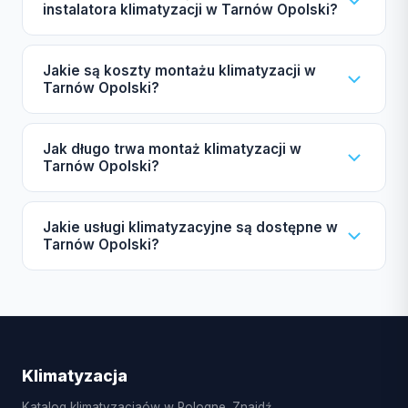
instalatora klimatyzacji w Tarnów Opolski?
Przy wyborze instalatora klimatyzacji w Tarnów
Jakie są koszty montażu klimatyzacji w
Opolski zwróć uwagę na certyfikat F-gazowy UDT,
Tarnów Opolski?
ubezpieczenie OC, autoryzacje producentów
Daikin/Mitsubishi/Samsung oraz opinie innych
Koszty montażu klimatyzacji w Tarnów Opolski
Jak długo trwa montaż klimatyzacji w
klientów. Nasz katalog pomoże Ci w znalezieniu
zależą od mocy urządzenia (2,5-7 kW), liczby
Tarnów Opolski?
zweryfikowanych firm.
jednostek wewnętrznych (split lub multi-split), marki
(ekonomiczna lub premium) oraz długości instalacji
Montaż typowego systemu split w Tarnów Opolski
Jakie usługi klimatyzacyjne są dostępne w
miedzianej. Zachęcamy do skorzystania z darmowej
trwa zazwyczaj od 4 do 8 godzin, natomiast system
Tarnów Opolski?
wyceny.
multi-split może zająć od 1 do 3 dni. W sezonie
wiosenno-letnim czas oczekiwania może się
W Tarnów Opolski dostępne są usługi montażu
wydłużyć.
klimatyzacji split oraz multi-split, pompy ciepła
powietrze-powietrze, serwis sezonowy,
czyszczenie i dezynfekcja parownika, naprawy
Klimatyzacja
układu freonowego oraz uzupełnianie czynnika R32.
Katalog klimatyzacjaów w Pologne. Znajdź