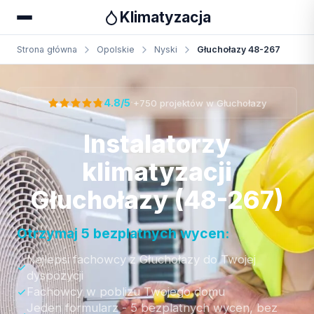
Klimatyzacja
Strona główna
Opolskie
Nyski
Głuchołazy 48-267
Otrzymaj bezpłatną wycenę
·
4.8/5
+750 projektów w Głuchołazy
Instalatorzy
klimatyzacji
Głuchołazy (48-267)
Otrzymaj 5 bezplatnych wycen:
Najlepsi fachowcy z Głuchołazy do Twojej
dyspozycji
Fachowcy w poblizu Twojego domu
Jeden formularz - 5 bezplatnych wycen, bez