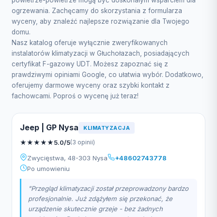
powietrze-powietrze mogą być doskonałym wsparciem dla
ogrzewania. Zachęcamy do skorzystania z formularza
wyceny, aby znaleźć najlepsze rozwiązanie dla Twojego
domu.
Nasz katalog oferuje wyłącznie zweryfikowanych
instalatorów klimatyzacji w Głuchołazach, posiadających
certyfikat F-gazowy UDT. Możesz zapoznać się z
prawdziwymi opiniami Google, co ułatwia wybór. Dodatkowo,
oferujemy darmowe wyceny oraz szybki kontakt z
fachowcami. Poproś o wycenę już teraz!
Jeep | GP Nysa
KLIMATYZACJA
★
★
★
★
★
5.0/5
(3 opinii)
Zwycięstwa, 48-303 Nysa
+48602743778
Po umowieniu
"Przegląd klimatyzacji został przeprowadzony bardzo
profesjonalnie. Już zdążyłem się przekonać, że
urządzenie skutecznie grzeje - bez żadnych