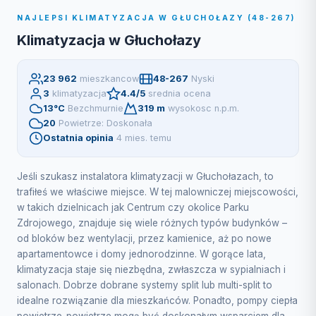
NAJLEPSI KLIMATYZACJA W GŁUCHOŁAZY (48-267)
Klimatyzacja w Głuchołazy
23 962
mieszkancow
48-267
Nyski
3
klimatyzacja
4.4/5
srednia ocena
13°C
Bezchmurnie
319 m
wysokosc n.p.m.
20
Powietrze: Doskonała
Ostatnia opinia
4 mies. temu
Jeśli szukasz instalatora klimatyzacji w Głuchołazach, to
trafiłeś we właściwe miejsce. W tej malowniczej miejscowości,
w takich dzielnicach jak Centrum czy okolice Parku
Zdrojowego, znajduje się wiele różnych typów budynków –
od bloków bez wentylacji, przez kamienice, aż po nowe
apartamentowce i domy jednorodzinne. W gorące lata,
klimatyzacja staje się niezbędna, zwłaszcza w sypialniach i
salonach. Dobrze dobrane systemy split lub multi-split to
idealne rozwiązanie dla mieszkańców. Ponadto, pompy ciepła