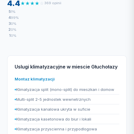
4.4
★
★
★
★
☆
369 opinii
5
1%
4
99%
3
0%
2
0%
1
0%
Uslugi klimatyzacyjne w miescie Głuchołazy
Montaz klimatyzacji
Klimatyzacja split (mono-split) do mieszkan i domow
Multi-split 2-5 jednostek wewnetrznych
Klimatyzacja kanalowa ukryta w suficie
Klimatyzacja kasetonowa do biur i lokali
Klimatyzacja przyscienna i przypodlogowa