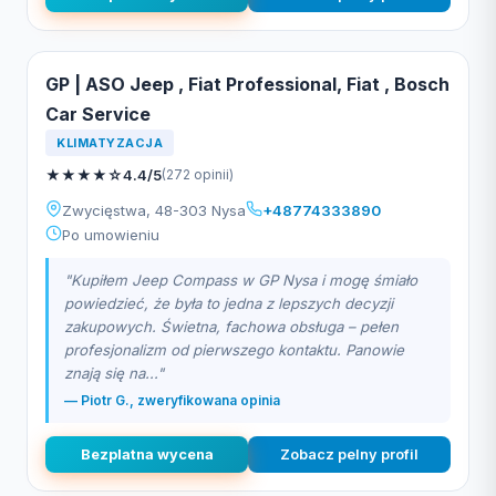
GP | ASO Jeep , Fiat Professional, Fiat , Bosch
Car Service
KLIMATYZACJA
★
★
★
★
☆
4.4/5
(272 opinii)
Zwycięstwa, 48-303 Nysa
+48774333890
Po umowieniu
"Kupiłem Jeep Compass w GP Nysa i mogę śmiało
powiedzieć, że była to jedna z lepszych decyzji
zakupowych. Świetna, fachowa obsługa – pełen
profesjonalizm od pierwszego kontaktu. Panowie
znają się na..."
— Piotr G., zweryfikowana opinia
Bezplatna wycena
Zobacz pelny profil