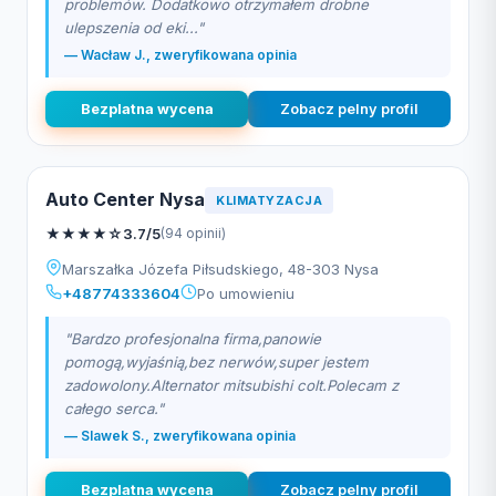
problemów. Dodatkowo otrzymałem drobne
ulepszenia od eki..."
— Wacław J., zweryfikowana opinia
Bezplatna wycena
Zobacz pelny profil
Auto Center Nysa
KLIMATYZACJA
★
★
★
★
☆
3.7/5
(94 opinii)
Marszałka Józefa Piłsudskiego, 48-303 Nysa
+48774333604
Po umowieniu
"Bardzo profesjonalna firma,panowie
pomogą,wyjaśnią,bez nerwów,super jestem
zadowolony.Alternator mitsubishi colt.Polecam z
całego serca."
— Slawek S., zweryfikowana opinia
Bezplatna wycena
Zobacz pelny profil