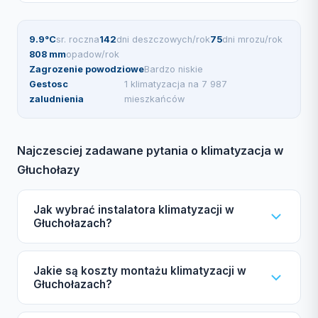
9.9°C
sr. roczna
142
dni deszczowych/rok
75
dni mrozu/rok
808 mm
opadow/rok
Zagrozenie powodziowe
Bardzo niskie
Gestosc
1 klimatyzacja na 7 987
zaludnienia
mieszkańców
Najczesciej zadawane pytania o klimatyzacja w
Głuchołazy
Jak wybrać instalatora klimatyzacji w
Głuchołazach?
Wybierając instalatora klimatyzacji w Głuchołazach,
Jakie są koszty montażu klimatyzacji w
zwróć uwagę na certyfikat F-gazowy UDT,
Głuchołazach?
ubezpieczenie OC, autoryzacje producentów
Daikin, Mitsubishi, Samsung oraz gwarancję. Nasz