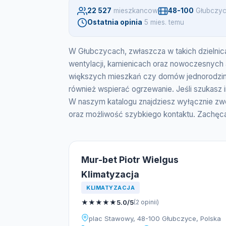
22 527
mieszkancow
48-100
Głubczyc
Ostatnia opinia
5 mies. temu
W Głubczycach, zwłaszcza w takich dzielnica
wentylacji, kamienicach oraz nowoczesnych a
większych mieszkań czy domów jednorodzinn
również wspierać ogrzewanie. Jeśli szukasz i
W naszym katalogu znajdziesz wyłącznie zw
oraz możliwość szybkiego kontaktu. Zachęc
Mur-bet Piotr Wielgus
Klimatyzacja
KLIMATYZACJA
★
★
★
★
★
5.0/5
(2 opinii)
plac Stawowy, 48-100 Głubczyce, Polska