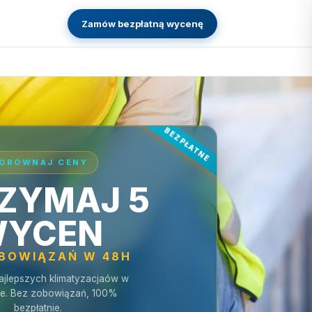
Zamów bezpłatną wycenę
ORÓWNAJ CENY
ZYMAJ 5
YCEN
OBOWIĄZAŃ W 48H
ajlepszych klimatyzacjaów w
e. Bez zobowiązań, 100%
bezpłatnie.