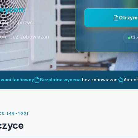
 wycen:
Otrzym
jej dyspozycji
cen, bez zobowiazan
53 z
owani fachowcy
Bezplatna wycena
bez zobowiazan
Auten
E (48-100)
czyce