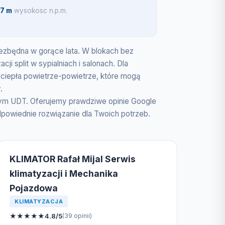
7 m
wysokosc n.p.m.
niezbędna w gorące lata. W blokach bez
 split w sypialniach i salonach. Dla
ciepła powietrze-powietrze, które mogą
.
wym UDT. Oferujemy prawdziwe opinie Google
powiednie rozwiązanie dla Twoich potrzeb.
KLIMATOR Rafał Mijal Serwis
klimatyzacji i Mechanika
Pojazdowa
KLIMATYZACJA
★
★
★
★
★
4.8/5
(39 opinii)