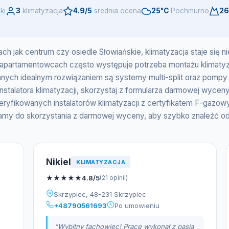
ki
3
klimatyzacja
4.9/5
srednia ocena
25°C
Pochmurno
26
ch jak centrum czy osiedle Słowiańskie, klimatyzacja staje się 
partamentowcach często występuje potrzeba montażu klimatyzacji
ych idealnym rozwiązaniem są systemy multi-split oraz pompy 
nstalatora klimatyzacji, skorzystaj z formularza darmowej wyceny
eryfikowanych instalatorów klimatyzacji z certyfikatem F-gazo
amy do skorzystania z darmowej wyceny, aby szybko znaleźć od
Nikiel
KLIMATYZACJA
★
★
★
★
★
4.8/5
(21 opinii)
Skrzypiec, 48-231 Skrzypiec
+48790561693
Po umowieniu
"Wybitny fachowiec! Pracę wykonał z pasją