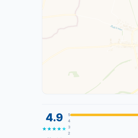
4.9
5
4
3
★
★
★
★
★
2