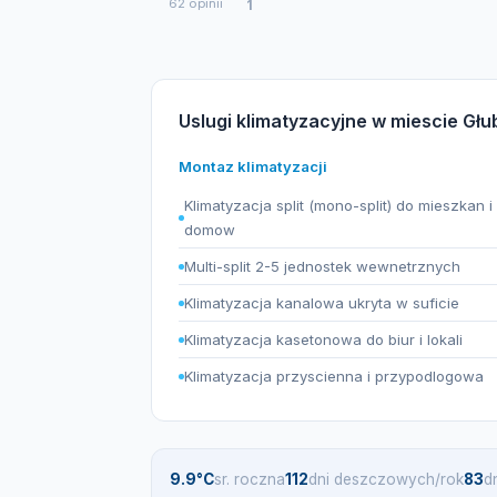
62 opinii
1
Uslugi klimatyzacyjne w miescie Gł
Montaz klimatyzacji
Klimatyzacja split (mono-split) do mieszkan i
domow
Multi-split 2-5 jednostek wewnetrznych
Klimatyzacja kanalowa ukryta w suficie
Klimatyzacja kasetonowa do biur i lokali
Klimatyzacja przyscienna i przypodlogowa
9.9°C
sr. roczna
112
dni deszczowych/rok
83
d