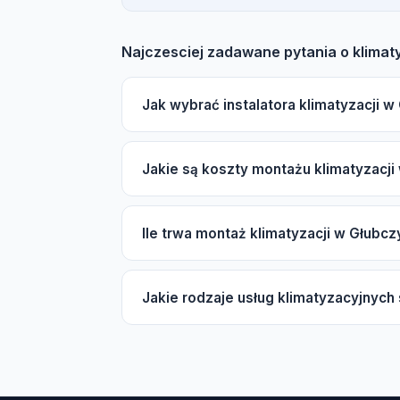
Najczesciej zadawane pytania o klimat
Jak wybrać instalatora klimatyzacji 
Wybierając instalatora klimatyzacji w Gł
Jakie są koszty montażu klimatyzacj
OC, autoryzacje producentów Daikin, Mits
sprawdzone firmy.
Koszt montażu klimatyzacji w Głubczycach 
Ile trwa montaż klimatyzacji w Głubc
wewnętrznych (split lub multi-split), marki 
Zachęcamy do skorzystania z darmowej w
Typowy montaż klimatyzacji split zajmuje o
Jakie rodzaje usług klimatyzacyjnyc
dni. W sezonie wiosenno-letnim czas ocze
W Głubczycach dostępne są usługi montażu 
sezonowy, czyszczenie i dezynfekcja par