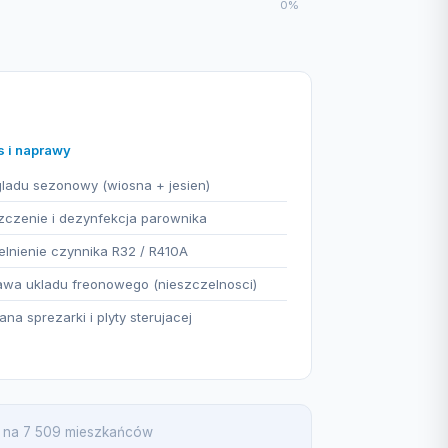
0%
s i naprawy
ladu sezonowy (wiosna + jesien)
czenie i dezynfekcja parownika
lnienie czynnika R32 / R410A
wa ukladu freonowego (nieszczelnosci)
na sprezarki i plyty sterujacej
ja na 7 509 mieszkańców