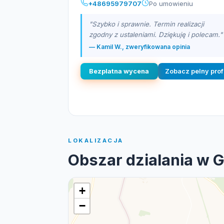
+48695979707
Po umowieniu
"Szybko i sprawnie. Termin realizacji
zgodny z ustaleniami. Dziękuję i polecam."
— Kamil W., zweryfikowana opinia
Bezplatna wycena
Zobacz pelny prof
LOKALIZACJA
Obszar dzialania w 
+
−