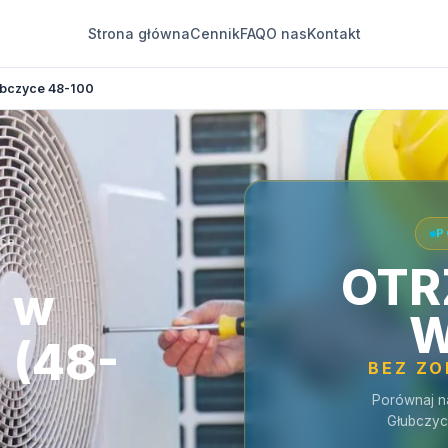
Strona główna
Cennik
FAQ
O nas
Kontakt
bczyce 48-100
P
yce
OTR
a w
W
 (48-
BEZ Z
Porównaj n
Głubczyc