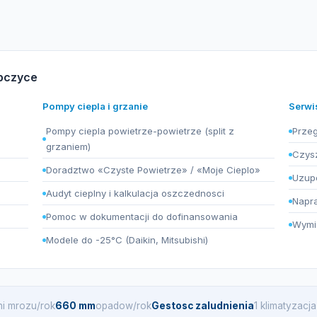
ubczyce
Pompy ciepla i grzanie
Serwi
Pompy ciepla powietrze-powietrze (split z
Przeg
grzaniem)
Czysz
Doradztwo «Czyste Powietrze» / «Moje Cieplo»
Uzupe
Audyt cieplny i kalkulacja oszczednosci
Napra
Pomoc w dokumentacji do dofinansowania
Wymia
Modele do -25°C (Daikin, Mitsubishi)
ni mrozu/rok
660 mm
opadow/rok
Gestosc zaludnienia
1 klimatyzac