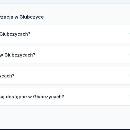
yzacja w Głubczyce
w Głubczycach?
ubczycach, zwróć uwagę na certyfikat F-gazowy UDT, ubezpieczenie
i w Głubczycach?
ubishi, Samsung oraz gwarancję. Nasz katalog pomoże Ci znaleźć
zależy od mocy urządzenia (2,5-7 kW), liczby jednostek
zycach?
(ekonomiczna lub premium) oraz długości instalacji miedzianej.
yceny.
d 4 do 8 godzin, natomiast system multi-split może zająć od 1 do 3
h są dostępne w Głubczycach?
kiwania może się wydłużyć.
split, multi-split, pompy ciepła powietrze-powietrze, serwis
ownika oraz naprawy układu freonowego.