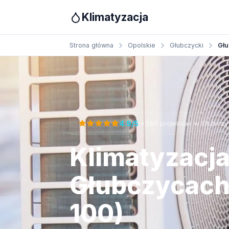
Klimatyzacja
Strona główna
Opolskie
Głubczycki
Głu
Otrzymaj bezpłatną wycenę
·
4.9/5
+260 projektów w Głubcz
Klimatyzacj
Głubczycach
100)