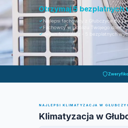
Otrzymaj 5 bezplatnych
Najlepsi fachowcy z Głubczyce do Two
Fachowcy w poblizu Twojego domu
Jeden formularz - 5 bezplatnych wy
Otrzymaj bezpłatną wycenę
Zweryfik
NAJLEPSI KLIMATYZACJA W GŁUBCZYC
Klimatyzacja w Głub