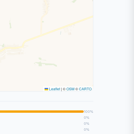
Leaflet
|
©
OSM
©
CARTO
100%
0%
0%
0%