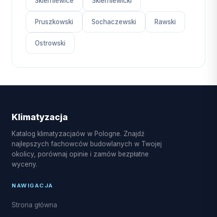
Skierniewice
Skierniewicki
Pruszkowski
Sochaczewski
Rawski
Ostrowski
Klimatyzacja
Katalog klimatyzacjaów w Pologne. Znajdź
najlepszych fachowców budowlanych w Twojej
okolicy, porównaj opinie i zamów bezpłatne
wyceny.
NAWIGACJA
Strona główna