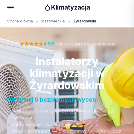
Klimatyzacja
Strona główna
Mazowieckie
Żyrardowski
Otrzymaj bezpłatną wycenę
·
4.8/5
+890 projektów w Żyrardowski
Instalatorzy
klimatyzacji w
Żyrardowskim
Otrzymaj 5 bezpłatnych wycen:
Najlepsi fachowcy w Żyrardowski do Twojej
dyspozycji
Fachowcy w Twojej okolicy
Jeden formularz — 5 bezpłatnych wycen, bez