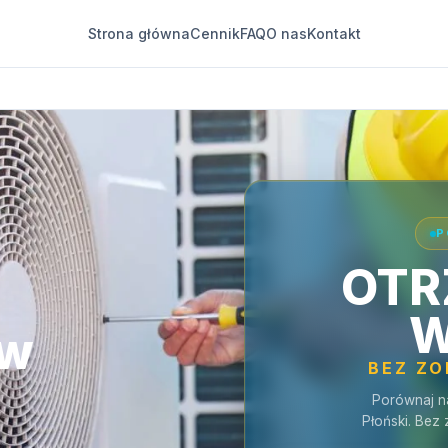
Strona główna
Cennik
FAQ
O nas
Kontakt
P
OTR
W
 w
BEZ Z
Porównaj n
Płoński. Bez