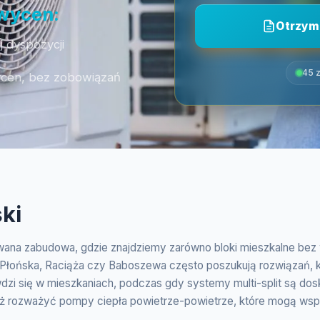
 wycen:
Otrzym
j dyspozycji
45 z
ycen, bez zobowiązań
ki
wana zabudowa, gdzie znajdziemy zarówno bloki mieszkalne bez w
 Płońska, Raciąża czy Baboszewa często poszukują rozwiązań, 
rawdzi się w mieszkaniach, podczas gdy systemy multi-split są d
eż rozważyć pompy ciepła powietrze-powietrze, które mogą wspi