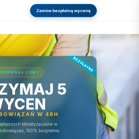
Zamów bezpłatną wycenę
ORÓWNAJ CENY
ZYMAJ 5
YCEN
OBOWIĄZAŃ W 48H
ajlepszych klimatyzacjaów w
 zobowiązań, 100% bezpłatnie.