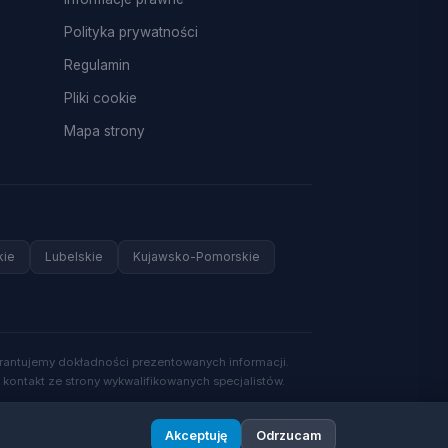
Polityka prywatności
Regulamin
Pliki cookie
Mapa strony
kie
Lubelskie
Kujawsko-Pomorskie
arantujemy dokładności prezentowanych informacji.
 kontakt ze strony wykwalifikowanych specjalistów.
Akceptuję
Odrzucam