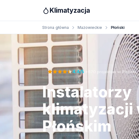
Klimatyzacja
Strona główna
Mazowieckie
Płoński
Otrzymaj bezpłatną wycenę
·
4.4/5
+670 projektów w Płoński
Instalatorzy
klimatyzacji
Płońskim