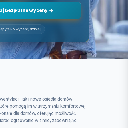
aj bezpłatne wyceny
apytań o wycenę dzisiaj
entylacji, jak i nowe osiedla domów
które pomogą im w utrzymaniu komfortowej
oskonałe dla domów, oferując możliwość
erać ogrzewanie w zimie, zapewniając