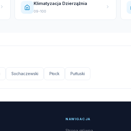
Klimatyzacja Dzierzążnia
09-100
i
Sochaczewski
Płock
Pułtuski
NAWIGACJA
Strona główna