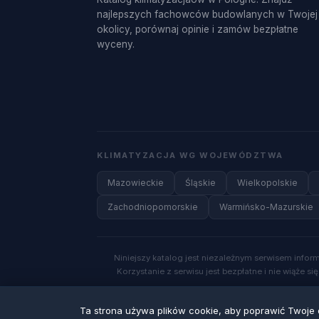
najlepszych fachowców budowlanych w Twojej
okolicy, porównaj opinie i zamów bezpłatne
wyceny.
KLIMATYZACJA WG WOJEWÓDZTWA
Mazowieckie
Śląskie
Wielkopolskie
Zachodniopomorskie
Warmińsko-Mazurskie
Niniejszy katalog jest niezależnym serwisem info
Korzystanie z serwisu jest bezpłatne i nie wiąże 
© 2026 Klimatyzacja. Wszelkie prawa zastrzeżone.
Ta strona używa plików cookie, aby poprawić Twoje