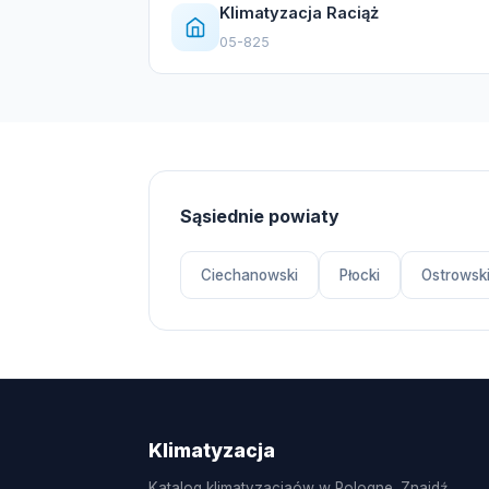
Klimatyzacja Raciąż
05-825
Sąsiednie powiaty
Ciechanowski
Płocki
Ostrowsk
Klimatyzacja
Katalog klimatyzacjaów w Pologne. Znajdź