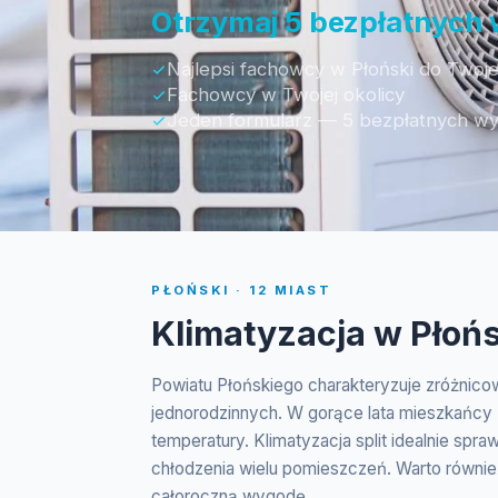
Otrzymaj 5 bezpłatnych
Najlepsi fachowcy w Płoński do Twoje
Fachowcy w Twojej okolicy
Jeden formularz — 5 bezpłatnych w
PŁOŃSKI · 12 MIAST
Klimatyzacja w Płońs
Powiatu Płońskiego charakteryzuje zróżnico
jednorodzinnych. W gorące lata mieszkańcy
temperatury. Klimatyzacja split idealnie sp
chłodzenia wielu pomieszczeń. Warto równi
całoroczną wygodę.