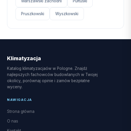
Warszawski zachodni
Pułtuski
Pruszkowski
Wyszkowski
Klimatyzacja
Katalog klimatyzacjaów w Pologne. Znajdź
najlepszych fachowców budowlanych w Twojej
okolicy, porównaj opinie i zamów bezpłatne
wyceny.
NAWIGACJA
Strona główna
O nas
Kontakt