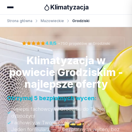
Klimatyzacja
Strona główna
Mazowieckie
Grodziski
Otrzymaj bezpłatną wycenę
·
4.8/5
+750 projektów w Grodziski
Klimatyzacja w
powiecie Grodziskim -
najlepsze oferty
Otrzymaj 5 bezpłatnych wycen:
Najlepsi fachowcy w Grodziski do Twojej
dyspozycji
Fachowcy w Twojej okolicy
Jeden formularz — 5 bezpłatnych wycen, bez