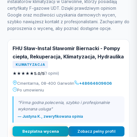
instalatorów klimatyzacji w Garwolinie, którzy posiadają
certyfikaty F-gazowe UDT. Dzięki prawdziwym opiniom
Google oraz możliwości uzyskania darmowych wycen,
szybko nawiążesz kontakt z profesjonalistami. Zachęcamy do
poproszenia o wycenę, aby poznać dostępne opcje.
FHU Sław-Instal Sławomir Biernacki - Pompy
ciepła, Rekuperacja, Klimatyzacja, Hydraulika
KLIMATYZACJA
★
★
★
★
★
5.0/5
(1 opinii)
Cmentarna, 08-400 Garwolin
+48664609606
Po umowieniu
"Firma godna polecenia, szybko i profesjonalnie
wykonana usluga"
— Justyna K., zweryfikowana opinia
Bezplatna wycena
Zobacz pelny profil