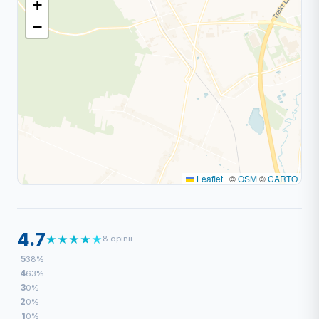
+
−
Leaflet
|
©
OSM
©
CARTO
4.7
★
★
★
★
★
8 opinii
5
38%
4
63%
3
0%
2
0%
1
0%