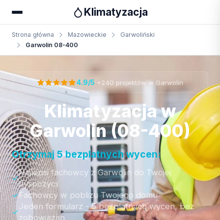
Klimatyzacja
Strona główna
Mazowieckie
Garwoliński
Garwolin 08-400
Otrzymaj bezpłatną wycenę
·
4.9/5
+240 projektów w Garwolin
Klimatyzacja w
Garwolin (08-400)
Otrzymaj 5 bezplatnych wycen:
Najlepsi fachowcy z Garwolin do Twojej
dyspozycji
Fachowcy w poblizu Twojego domu
Jeden formularz - 5 bezplatnych wycen, bez
zobowiazan