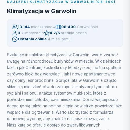
NAJLEPSI KLIMATYZACJA W GARWOLIN (08-400)
Klimatyzacja w Garwolin
13 144
mieszkancow
08-400
Garwoliński
3
klimatyzacja
4.7/5
srednia ocena
Ostatnia opinia
4 mies. temu
Szukając instalatora klimatyzacji w Garwolin, warto zwrócić
uwagę na różnorodność budynków w mieście. W dzielnicach
takich jak Centrum, Łaskotki czy Międzyrzec, można spotkać
zarówno bloki bez wentylacji, jak i nowe apartamentowce
czy domy jednorodzinne. Gorące lata w Garwolinie często
skłaniają mieszkańców do zakupu klimatyzacji typu split do
sypialni i salonu, a także systemów multi-split, które z
powodzeniem chłodzą całe mieszkania. Coraz więcej osób
decyduje się także na pompy ciepła powietrze-powietrze jako
wsparcie dla ogrzewania. Warto skorzystać z formularza
darmowej wyceny, aby znaleźć najlepsze rozwiązanie.
Nasz katalog oferuje dostęp do zweryfikowanych