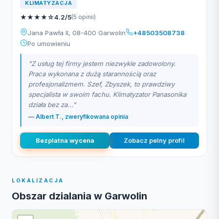
KLIMATYZACJA
★
★
★
★
☆
4.2/5
(5 opinii)
Jana Pawła II, 08-400 Garwolin
+48503508738
Po umowieniu
"Z usług tej firmy jestem niezwykle zadowolony.
Praca wykonana z dużą starannością oraz
profesjonalizmem. Szef, Zbyszek, to prawdziwy
specjalista w swoim fachu. Klimatyzator Panasonika
działa bez za..."
— Albert T., zweryfikowana opinia
Bezplatna wycena
Zobacz pelny profil
LOKALIZACJA
Obszar dzialania w Garwolin