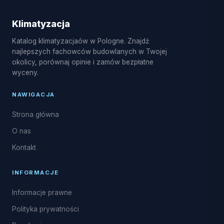
split, pompy ciepła powietrze-powietrze, serwis
sezonowy, czyszczenie i dezynfekcja parownika,
Klimatyzacja
naprawy układu freonowego oraz uzupełnianie
Katalog klimatyzacjaów w Pologne. Znajdź
czynnika R32.
najlepszych fachowców budowlanych w Twojej
okolicy, porównaj opinie i zamów bezpłatne
wyceny.
NAWIGACJA
Strona główna
O nas
Kontakt
INFORMACJE
Informacje prawne
Polityka prywatności