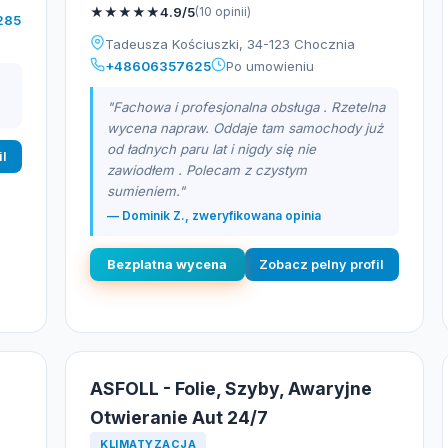
★
★
★
★
★
4.9/5
(10 opinii)
285
Tadeusza Kościuszki, 34-123 Chocznia
+48606357625
Po umowieniu
"Fachowa i profesjonalna obsługa . Rzetelna
wycena napraw. Oddaje tam samochody już
od ładnych paru lat i nigdy się nie
il
zawiodłem . Polecam z czystym
sumieniem."
— Dominik Z., zweryfikowana opinia
Bezplatna wycena
Zobacz pelny profil
ASFOLL - Folie, Szyby, Awaryjne
Otwieranie Aut 24/7
KLIMATYZACJA