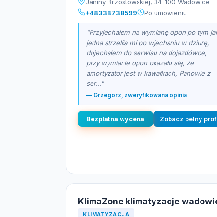
Janiny Brzostowskiej, 34-100 Wadowice
+48338738599
Po umowieniu
"Przyjechałem na wymianę opon po tym ja
jedna strzeliła mi po wjechaniu w dziurę,
dojechałem do serwisu na dojazdówce,
przy wymianie opon okazało się, że
amortyzator jest w kawałkach, Panowie z
ser..."
— Grzegorz, zweryfikowana opinia
Bezplatna wycena
Zobacz pelny prof
KlimaZone klimatyzacje wadowi
KLIMATYZACJA