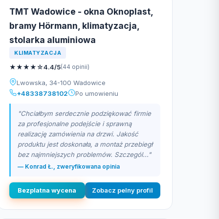
TMT Wadowice - okna Oknoplast,
bramy Hörmann, klimatyzacja,
stolarka aluminiowa
KLIMATYZACJA
★
★
★
★
☆
4.4/5
(44 opinii)
Lwowska, 34-100 Wadowice
+48338738102
Po umowieniu
"Chciałbym serdecznie podziękować firmie
za profesjonalne podejście i sprawną
realizację zamówienia na drzwi. Jakość
produktu jest doskonała, a montaż przebiegł
bez najmniejszych problemów. Szczegól..."
— Konrad Ł., zweryfikowana opinia
Bezplatna wycena
Zobacz pelny profil