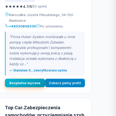
★
★
★
★
★
4.7/5
(50 opinii)
Marszałka Józefa Piłsudskiego, 34-100
Wadowice
+48530858200
Po umowieniu
"Firma Huber System montowała u mnie
pompę ciepła Mitsubishi Zubadan.
Niezwykle profesjonalni i kompetentni
ludzie wykonujący swoją pracę z pasją.
Instalacja została wykonana z dbałością o
każdy sz..."
— Stanisław S., zweryfikowana opinia
Bezplatna wycena
Zobacz pelny profil
Top Car.Zabezpieczenia
samochodów, przyciemnianie szyb