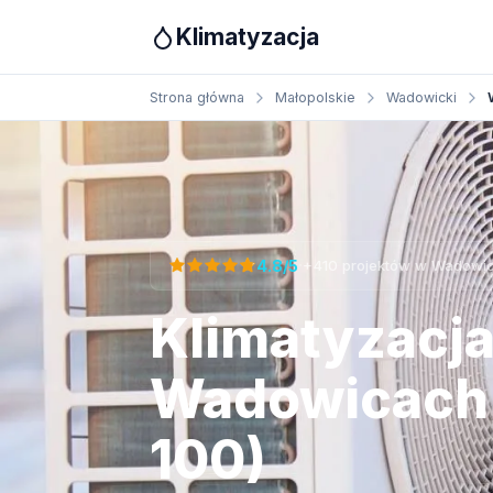
Klimatyzacja
Strona główna
Małopolskie
Wadowicki
Otrzymaj bezpłatną wycenę
·
4.8/5
+410 projektów w Wadowi
Klimatyzacj
Wadowicach 
100)