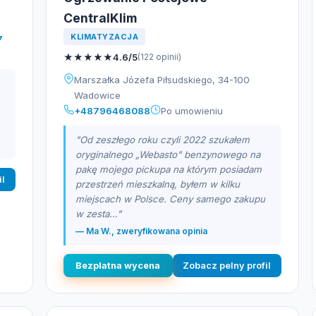
CentralKlim
KLIMATYZACJA
7
★
★
★
★
★
4.6/5
(122 opinii)
Marszałka Józefa Piłsudskiego, 34-100
Wadowice
+48796468088
Po umowieniu
"Od zeszłego roku czyli 2022 szukałem
oryginalnego „Webasto” benzynowego na
pakę mojego pickupa na którym posiadam
il
przestrzeń mieszkalną, byłem w kilku
miejscach w Polsce. Ceny samego zakupu
w zesta..."
— Ma W., zweryfikowana opinia
Bezplatna wycena
Zobacz pelny profil