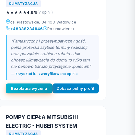
KLIMATYZACJA
★
★
★
★
★
4.9/5
(7 opinii)
os. Piastowskie, 34-100 Wadowice
+48338234946
Po umowieniu
"Fantastyczny I przesympatyczny gość,
pełna profeska szybkie terminy realizacji
oraz porządnie zrobiona robota . Jak
chcesz klimatyzację do domu to tylko tam
nie cenowo bardzo przystępnie .polecam"
— krzysztof k., zweryfikowana opinia
Bezplatna wycena
Zobacz pelny profil
POMPY CIEPŁA MITSUBISHI
ELECTRIC - HUBER SYSTEM
KLIMATYZACJA