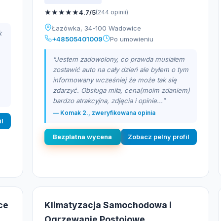
★
★
★
★
★
4.7/5
(244 opinii)
Łazówka, 34-100 Wadowice
k
+48505401009
Po umowieniu
"Jestem zadowolony, co prawda musiałem
zostawić auto na cały dzień ale byłem o tym
informowany wcześniej że może tak się
zdarzyć. Obsługa miła, cena(moim zdaniem)
bardzo atrakcyjna, zdjęcia i opinie..."
— Komak 2., zweryfikowana opinia
il
Bezplatna wycena
Zobacz pelny profil
ce
Klimatyzacja Samochodowa i
Ogrzewanie Postojowe