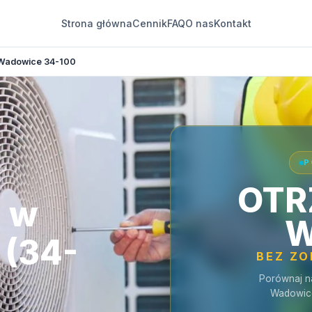
Strona główna
Cennik
FAQ
O nas
Kontakt
Wadowice 34-100
P
ce
OTR
a w
W
(34-
BEZ Z
Porównaj n
Wadowic