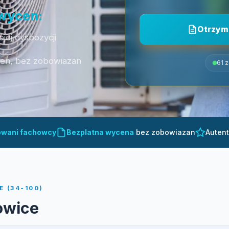
 wycen:
Otrzym
jej dyspozycji
cen, bez zobowiazan
61 
owani fachowcy
Bezplatna wycena
bez zobowiazan
Auten
 (34-100)
owice