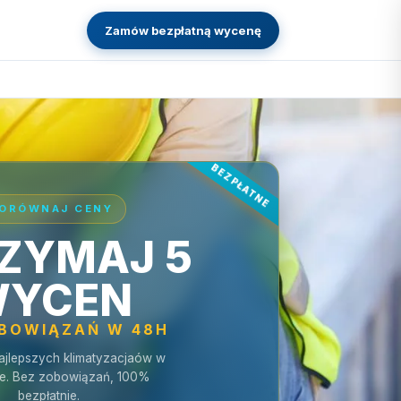
Zamów bezpłatną wycenę
ORÓWNAJ CENY
ZYMAJ 5
YCEN
OBOWIĄZAŃ W 48H
ajlepszych klimatyzacjaów w
e. Bez zobowiązań, 100%
bezpłatnie.