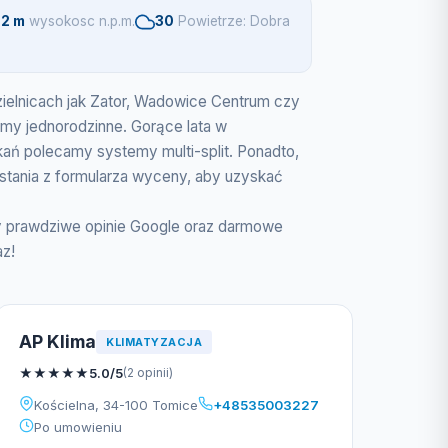
2 m
wysokosc n.p.m.
30
Powietrze: Dobra
zielnicach jak Zator, Wadowice Centrum czy
omy jednorodzinne. Gorące lata w
zkań polecamy systemy multi-split. Ponadto,
tania z formularza wyceny, aby uzyskać
my prawdziwe opinie Google oraz darmowe
az!
AP Klima
KLIMATYZACJA
★
★
★
★
★
5.0/5
(2 opinii)
Kościelna, 34-100 Tomice
+48535003227
Po umowieniu