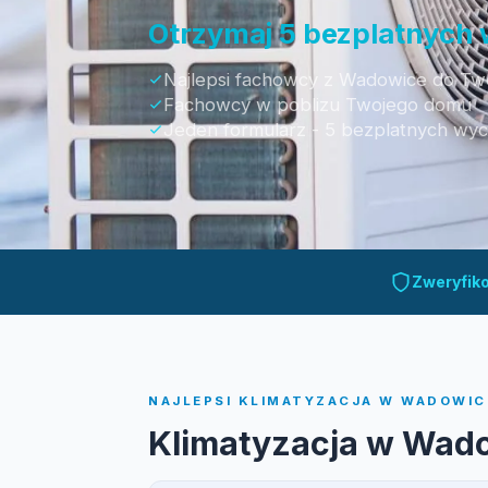
Otrzymaj 5 bezplatnych
Najlepsi fachowcy z Wadowice do Two
Fachowcy w poblizu Twojego domu
Jeden formularz - 5 bezplatnych wy
Otrzymaj bezpłatną wycenę
Zweryfik
NAJLEPSI KLIMATYZACJA W WADOWICE
Klimatyzacja w Wad