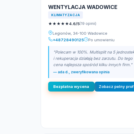
WENTYLACJA WADOWICE
KLIMATYZACJA
★
★
★
★
★
4.6/5
(19 opinii)
Legionów, 34-100 Wadowice
+48728490125
Po umowieniu
"Polecam w 100%. Multisplit na 5 jednoste
i rekuperacja działają bez zarzutu. Do tego
cena najlepsza spośród kilku innych firm."
— ada d., zweryfikowana opinia
Bezplatna wycena
Zobacz pelny prof