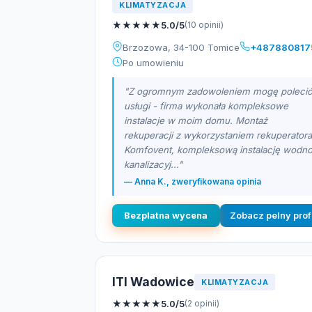
KLIMATYZACJA
★
★
★
★
★
5.0/5
(10 opinii)
Brzozowa, 34-100 Tomice
+487880817
Po umowieniu
"Z ogromnym zadowoleniem mogę poleci
usługi - firma wykonała kompleksowe
instalacje w moim domu. Montaż
rekuperacji z wykorzystaniem rekuperatora
Komfovent, kompleksową instalację wodn
kanalizacyj..."
— Anna K., zweryfikowana opinia
Bezplatna wycena
Zobacz pelny prof
ITI Wadowice
KLIMATYZACJA
★
★
★
★
★
5.0/5
(2 opinii)