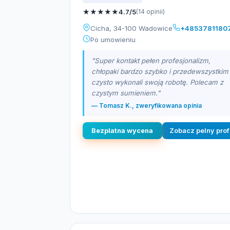
★
★
★
★
★
4.7/5
(14 opinii)
Cicha, 34-100 Wadowice
+4853781180
Po umowieniu
"Super kontakt pełen profesjonalizm,
chłopaki bardzo szybko i przedewszystkim
czysto wykonali swoją robotę. Polecam z
czystym sumieniem."
— Tomasz K., zweryfikowana opinia
Bezplatna wycena
Zobacz pelny prof