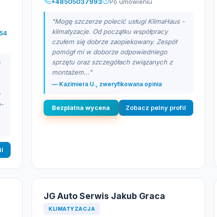
+48505037993
Po umowieniu
"Mogę szczerze polecić usługi KlimaHaus -
klimatyzacje. Od początku współpracy
54
czułem się dobrze zaopiekowany. Zespół
pomógł mi w doborze odpowiedniego
sprzętu oraz szczegółach związanych z
ć
montażem..."
— Kazimiera U., zweryfikowana opinia
o-
Bezplatna wycena
Zobacz pelny profil
il
JG Auto Serwis Jakub Graca
KLIMATYZACJA