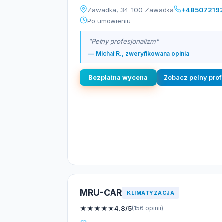
Zawadka, 34-100 Zawadka
+48507219
Po umowieniu
"Pełny profesjonalizm"
— Michał R., zweryfikowana opinia
Bezplatna wycena
Zobacz pelny prof
MRU-CAR
KLIMATYZACJA
★
★
★
★
★
4.8/5
(156 opinii)