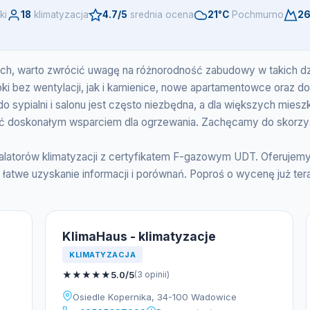
ki
18
klimatyzacja
4.7/5
srednia ocena
21°C
Pochmurno
26
cach, warto zwrócić uwagę na różnorodność zabudowy w takich d
i bez wentylacji, jak i kamienice, nowe apartamentowce oraz d
do sypialni i salonu jest często niezbędna, a dla większych mies
ć doskonałym wsparciem dla ogrzewania. Zachęcamy do skorzys
talatorów klimatyzacji z certyfikatem F-gazowym UDT. Oferuje
 łatwe uzyskanie informacji i porównań. Poproś o wycenę już ter
KlimaHaus - klimatyzacje
KLIMATYZACJA
★
★
★
★
★
5.0/5
(3 opinii)
Osiedle Kopernika, 34-100 Wadowice