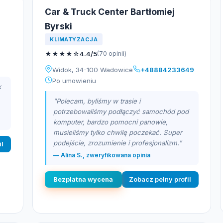
Car & Truck Center Bartłomiej
Byrski
KLIMATYZACJA
★
★
★
★
☆
4.4/5
(70 opinii)
Widok, 34-100 Wadowice
+48884233649
Po umowieniu
k
"Polecam, byliśmy w trasie i
potrzebowaliśmy podłączyć samochód pod
komputer, bardzo pomocni panowie,
musieliśmy tylko chwilę poczekać. Super
podejście, zrozumienie i profesjonalizm."
il
— Alina S., zweryfikowana opinia
Bezplatna wycena
Zobacz pelny profil