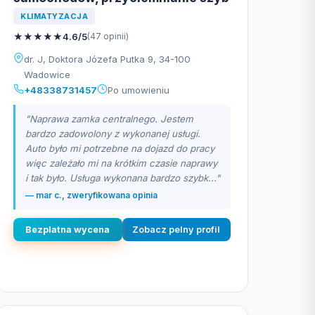
KLIMATYZACJA
★
★
★
★
★
4.6/5
(47 opinii)
dr. J, Doktora Józefa Putka 9, 34-100
Wadowice
+48338731457
Po umowieniu
"Naprawa zamka centralnego. Jestem
bardzo zadowolony z wykonanej usługi.
Auto było mi potrzebne na dojazd do pracy
więc zależało mi na krótkim czasie naprawy
i tak było. Usługa wykonana bardzo szybk..."
— mar c., zweryfikowana opinia
Bezplatna wycena
Zobacz pelny profil