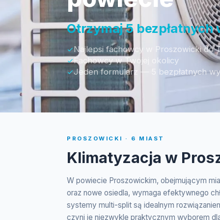
Otrzymaj 5 bezpłatnych
Najlepsi fachowcy w Proszowicki do T
Fachowcy w Twojej okolicy
Jeden formularz — 5 bezpłatnych w
PROSZOWICKI · 6 MIAST
Klimatyzacja w Pros
W powiecie Proszowickim, obejmującym miast
oraz nowe osiedla, wymaga efektywnego chłod
systemy multi-split są idealnym rozwiązani
czyni je niezwykle praktycznym wyborem dla