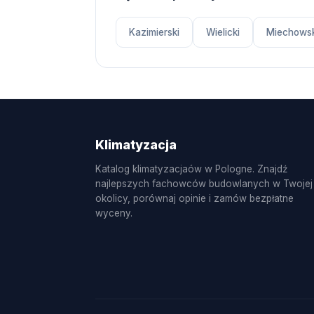
Kazimierski
Wielicki
Miechowsk
Klimatyzacja
Katalog klimatyzacjaów w Pologne. Znajdź
najlepszych fachowców budowlanych w Twojej
okolicy, porównaj opinie i zamów bezpłatne
wyceny.