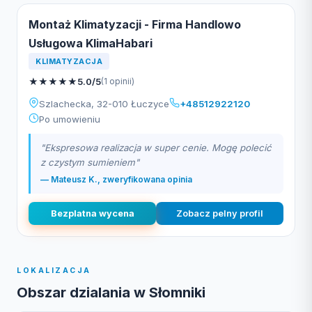
Montaż Klimatyzacji - Firma Handlowo
Usługowa KlimaHabari
KLIMATYZACJA
★
★
★
★
★
5.0/5
(1 opinii)
Szlachecka, 32-010 Łuczyce
+48512922120
Po umowieniu
"Ekspresowa realizacja w super cenie. Mogę polecić
z czystym sumieniem"
— Mateusz K., zweryfikowana opinia
Bezplatna wycena
Zobacz pelny profil
LOKALIZACJA
Obszar dzialania w Słomniki