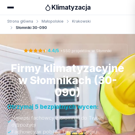
Klimatyzacja
Strona główna
Małopolskie
Krakowski
Słomniki 30-090
Otrzymaj bezpłatną wycenę
·
4.4/5
+550 projektów w Słomniki
Firmy klimatyzacyjne
w Słomnikach (30-
090)
Otrzymaj 5 bezplatnych wycen:
Najlepsi fachowcy z Słomniki do Twojej
dyspozycji
Fachowcy w poblizu Twojego domu