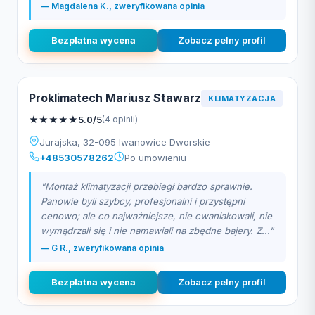
— Magdalena K., zweryfikowana opinia
Bezplatna wycena
Zobacz pelny profil
Proklimatech Mariusz Stawarz
KLIMATYZACJA
★
★
★
★
★
5.0/5
(4 opinii)
Jurajska, 32-095 Iwanowice Dworskie
+48530578262
Po umowieniu
"Montaż klimatyzacji przebiegł bardzo sprawnie.
Panowie byli szybcy, profesjonalni i przystępni
cenowo; ale co najważniejsze, nie cwaniakowali, nie
wymądrzali się i nie namawiali na zbędne bajery. Z..."
— G R., zweryfikowana opinia
Bezplatna wycena
Zobacz pelny profil