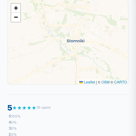
+
−
Leaflet
|
©
OSM
©
CARTO
5
★
★
★
★
★
19 opinii
5
100%
4
0%
3
0%
2
0%