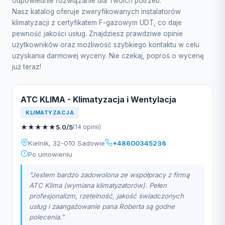
odpowiednie rozwiązanie dla Twoich potrzeb.
Nasz katalog oferuje zweryfikowanych instalatorów
klimatyzacji z certyfikatem F-gazowym UDT, co daje
pewność jakości usług. Znajdziesz prawdziwe opinie
użytkowników oraz możliwość szybkiego kontaktu w celu
uzyskania darmowej wyceny. Nie czekaj, poproś o wycenę
już teraz!
ATC KLIMA - Klimatyzacja i Wentylacja
KLIMATYZACJA
★
★
★
★
★
5.0/5
(14 opinii)
Kielnik, 32-010 Sadowie
+48600345236
Po umowieniu
"Jestem bardzo zadowolona ze współpracy z firmą
ATC Klima (wymiana klimatyzatorów). Pełen
profesjonalizm, rzetelność, jakość świadczonych
usług i zaangażowanie pana Roberta są godne
polecenia."