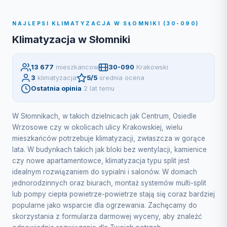
NAJLEPSI KLIMATYZACJA W SŁOMNIKI (30-090)
Klimatyzacja w Słomniki
13 677
mieszkancow
30-090
Krakowski
3
klimatyzacja
5/5
srednia ocena
Ostatnia opinia
2 lat temu
W Słomnikach, w takich dzielnicach jak Centrum, Osiedle
Wrzosowe czy w okolicach ulicy Krakowskiej, wielu
mieszkańców potrzebuje klimatyzacji, zwłaszcza w gorące
lata. W budynkach takich jak bloki bez wentylacji, kamienice
czy nowe apartamentowce, klimatyzacja typu split jest
idealnym rozwiązaniem do sypialni i salonów. W domach
jednorodzinnych oraz biurach, montaż systemów multi-split
lub pompy ciepła powietrze-powietrze stają się coraz bardziej
popularne jako wsparcie dla ogrzewania. Zachęcamy do
skorzystania z formularza darmowej wyceny, aby znaleźć