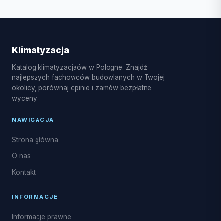
sezonie wiosennym i letnim czas oczekiwania może
W Słomnikach dostępne są usługi montażu
być wydłużony.
klimatyzacji typu split i multi-split, pompy ciepła
powietrze-powietrze, serwis sezonowy,
czyszczenie i dezynfekcja parownika oraz naprawy
Klimatyzacja
układu freonowego, a także uzupełnianie czynnika
Katalog klimatyzacjaów w Pologne. Znajdź
R32.
najlepszych fachowców budowlanych w Twojej
okolicy, porównaj opinie i zamów bezpłatne
wyceny.
NAWIGACJA
Strona główna
O nas
Kontakt
INFORMACJE
Informacje prawne