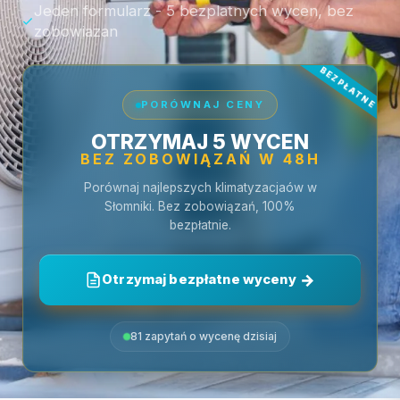
Jeden formularz - 5 bezplatnych wycen, bez
zobowiazan
PORÓWNAJ CENY
OTRZYMAJ 5 WYCEN
BEZ ZOBOWIĄZAŃ W 48H
Porównaj najlepszych klimatyzacjaów w
Słomniki. Bez zobowiązań, 100%
bezpłatnie.
Otrzymaj bezpłatne wyceny
81 zapytań o wycenę dzisiaj