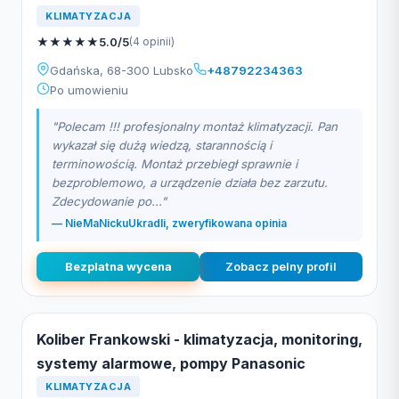
KLIMATYZACJA
★
★
★
★
★
5.0/5
(4 opinii)
Gdańska, 68-300 Lubsko
+48792234363
Po umowieniu
"Polecam !!! profesjonalny montaż klimatyzacji. Pan
wykazał się dużą wiedzą, starannością i
terminowością. Montaż przebiegł sprawnie i
bezproblemowo, a urządzenie działa bez zarzutu.
Zdecydowanie po..."
— NieMaNickuUkradli, zweryfikowana opinia
Bezplatna wycena
Zobacz pelny profil
Koliber Frankowski - klimatyzacja, monitoring,
systemy alarmowe, pompy Panasonic
KLIMATYZACJA