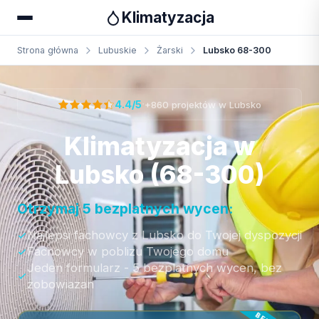
Klimatyzacja
Strona główna
Lubuskie
Żarski
Lubsko 68-300
Otrzymaj bezpłatną wycenę
·
4.4/5
+860 projektów w Lubsko
Klimatyzacja w
Lubsko (68-300)
Otrzymaj 5 bezplatnych wycen:
Najlepsi fachowcy z Lubsko do Twojej dyspozycji
Fachowcy w poblizu Twojego domu
Jeden formularz - 5 bezplatnych wycen, bez
zobowiazan