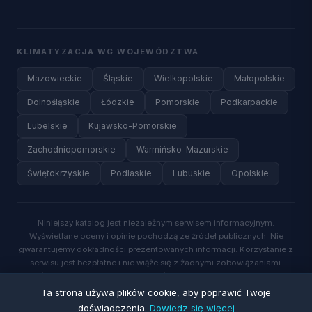
KLIMATYZACJA WG WOJEWÓDZTWA
Mazowieckie
Śląskie
Wielkopolskie
Małopolskie
Dolnośląskie
Łódzkie
Pomorskie
Podkarpackie
Lubelskie
Kujawsko-Pomorskie
Zachodniopomorskie
Warmińsko-Mazurskie
Świętokrzyskie
Podlaskie
Lubuskie
Opolskie
Niniejszy katalog jest niezależnym serwisem informacyjnym.
Wyświetlane oceny i opinie pochodzą ze źródeł publicznych. Nie
gwarantujemy dokładności prezentowanych informacji. Korzystanie z
serwisu jest bezpłatne i nie wiąże się z żadnymi zobowiązaniami.
Wysyłając zapytanie o wycenę, wyrażasz zgodę na kontakt ze strony
wykwalifikowanych specjalistów.
Ta strona używa plików cookie, aby poprawić Twoje
doświadczenia.
Dowiedz się więcej