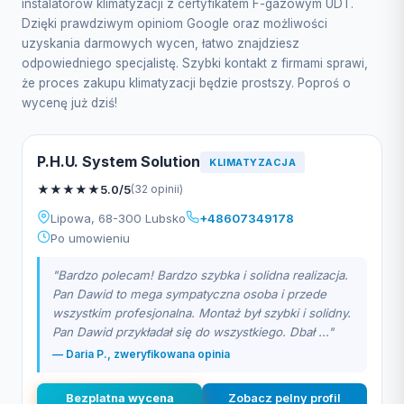
instalatorów klimatyzacji z certyfikatem F-gazowym UDT.
Dzięki prawdziwym opiniom Google oraz możliwości
uzyskania darmowych wycen, łatwo znajdziesz
odpowiedniego specjalistę. Szybki kontakt z firmami sprawi,
że proces zakupu klimatyzacji będzie prostszy. Poproś o
wycenę już dziś!
P.H.U. System Solution
KLIMATYZACJA
★
★
★
★
★
5.0/5
(32 opinii)
Lipowa, 68-300 Lubsko
+48607349178
Po umowieniu
"Bardzo polecam! Bardzo szybka i solidna realizacja.
Pan Dawid to mega sympatyczna osoba i przede
wszystkim profesjonalna. Montaż był szybki i solidny.
Pan Dawid przykładał się do wszystkiego. Dbał ..."
— Daria P., zweryfikowana opinia
Bezplatna wycena
Zobacz pelny profil