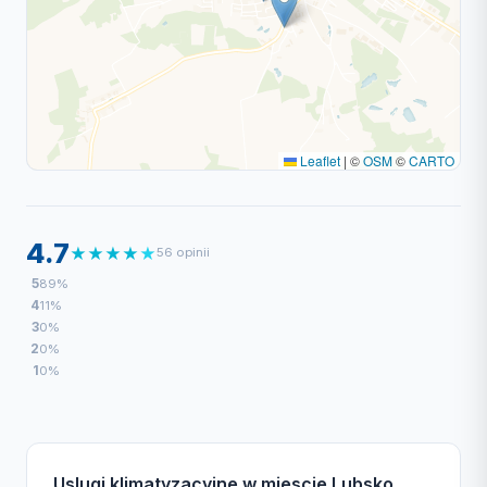
Leaflet
|
©
OSM
©
CARTO
4.7
★
★
★
★
★
56 opinii
5
89%
4
11%
3
0%
2
0%
1
0%
Uslugi klimatyzacyjne w miescie Lubsko