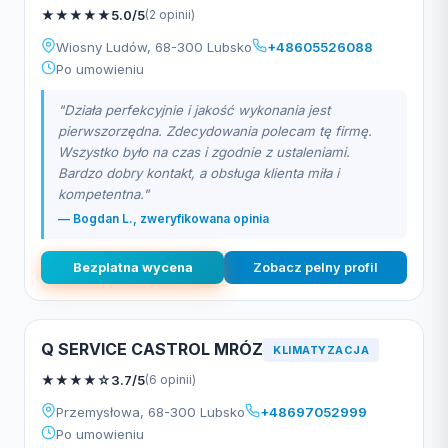
★
★
★
★
★
5.0/5
(2 opinii)
Wiosny Ludów, 68-300 Lubsko
+48605526088
Po umowieniu
"Działa perfekcyjnie i jakość wykonania jest
pierwszorzędna. Zdecydowania polecam tę firmę.
Wszystko było na czas i zgodnie z ustaleniami.
Bardzo dobry kontakt, a obsługa klienta miła i
kompetentna."
— Bogdan L., zweryfikowana opinia
Bezplatna wycena
Zobacz pelny profil
Q SERVICE CASTROL MRÓZ
KLIMATYZACJA
★
★
★
★
☆
3.7/5
(6 opinii)
Przemysłowa, 68-300 Lubsko
+48697052999
Po umowieniu