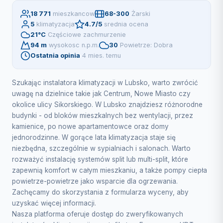
18 771
mieszkancow
68-300
Żarski
5
klimatyzacja
4.7/5
srednia ocena
21°C
Częściowe zachmurzenie
94 m
wysokosc n.p.m.
30
Powietrze: Dobra
Ostatnia opinia
4 mies. temu
Szukając instalatora klimatyzacji w Lubsko, warto zwrócić
uwagę na dzielnice takie jak Centrum, Nowe Miasto czy
okolice ulicy Sikorskiego. W Lubsko znajdziesz różnorodne
budynki - od bloków mieszkalnych bez wentylacji, przez
kamienice, po nowe apartamentowce oraz domy
jednorodzinne. W gorące lata klimatyzacja staje się
niezbędna, szczególnie w sypialniach i salonach. Warto
rozważyć instalację systemów split lub multi-split, które
zapewnią komfort w całym mieszkaniu, a także pompy ciepła
powietrze-powietrze jako wsparcie dla ogrzewania.
Zachęcamy do skorzystania z formularza wyceny, aby
uzyskać więcej informacji.
Nasza platforma oferuje dostęp do zweryfikowanych