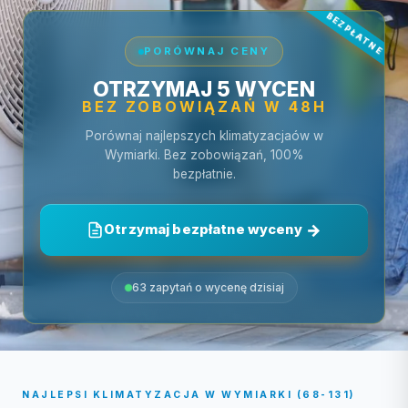
PORÓWNAJ CENY
OTRZYMAJ 5 WYCEN
BEZ ZOBOWIĄZAŃ W 48H
Porównaj najlepszych klimatyzacjaów w
Wymiarki. Bez zobowiązań, 100%
bezpłatnie.
Otrzymaj bezpłatne wyceny
63 zapytań o wycenę dzisiaj
NAJLEPSI KLIMATYZACJA W WYMIARKI (68-131)