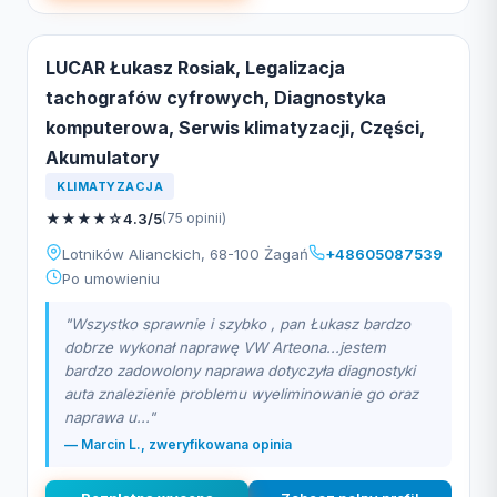
LUCAR Łukasz Rosiak, Legalizacja
tachografów cyfrowych, Diagnostyka
komputerowa, Serwis klimatyzacji, Części,
Akumulatory
KLIMATYZACJA
★
★
★
★
☆
4.3/5
(75 opinii)
Lotników Alianckich, 68-100 Żagań
+48605087539
Po umowieniu
"Wszystko sprawnie i szybko , pan Łukasz bardzo
dobrze wykonał naprawę VW Arteona...jestem
bardzo zadowolony naprawa dotyczyła diagnostyki
auta znalezienie problemu wyeliminowanie go oraz
naprawa u..."
— Marcin L., zweryfikowana opinia