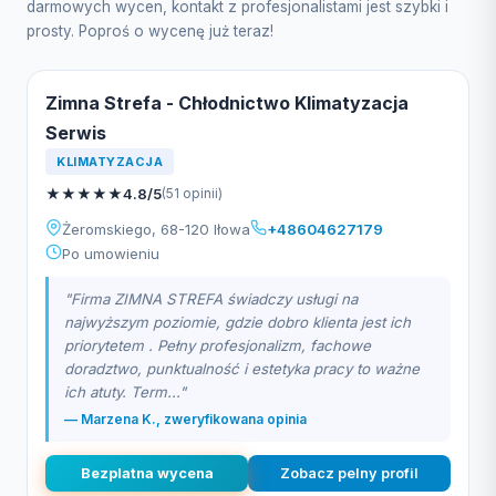
darmowych wycen, kontakt z profesjonalistami jest szybki i
prosty. Poproś o wycenę już teraz!
Zimna Strefa - Chłodnictwo Klimatyzacja
Serwis
KLIMATYZACJA
★
★
★
★
★
4.8/5
(51 opinii)
Żeromskiego, 68-120 Iłowa
+48604627179
Po umowieniu
"Firma ZIMNA STREFA świadczy usługi na
najwyższym poziomie, gdzie dobro klienta jest ich
priorytetem . Pełny profesjonalizm, fachowe
doradztwo, punktualność i estetyka pracy to ważne
ich atuty. Term..."
— Marzena K., zweryfikowana opinia
Bezplatna wycena
Zobacz pelny profil