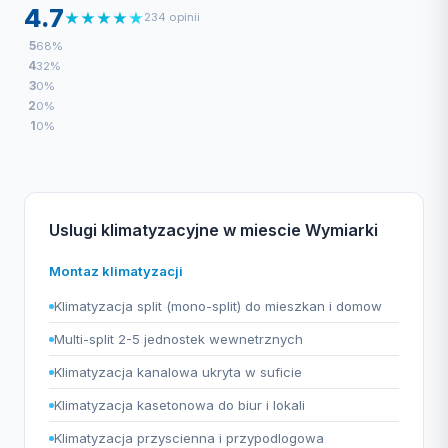
4.7
★
★
★
★
★
234 opinii
5
68%
4
32%
3
0%
2
0%
1
0%
Uslugi klimatyzacyjne w miescie Wymiarki
Montaz klimatyzacji
Klimatyzacja split (mono-split) do mieszkan i domow
Multi-split 2-5 jednostek wewnetrznych
Klimatyzacja kanalowa ukryta w suficie
Klimatyzacja kasetonowa do biur i lokali
Klimatyzacja przyscienna i przypodlogowa