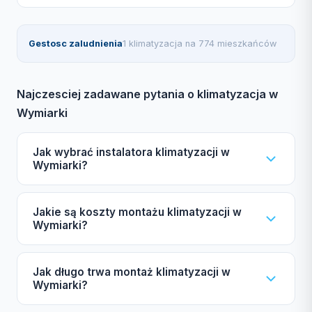
Gestosc zaludnienia
1 klimatyzacja na 774 mieszkańców
Najczesciej zadawane pytania o klimatyzacja w
Wymiarki
Jak wybrać instalatora klimatyzacji w
Wymiarki?
Wybierając instalatora klimatyzacji w Wymiarki,
Jakie są koszty montażu klimatyzacji w
zwróć uwagę na certyfikat F-gazowy UDT,
Wymiarki?
ubezpieczenie OC oraz autoryzacje producentów,
takich jak Daikin czy Mitsubishi. Gwarancja oraz
Koszt montażu klimatyzacji w Wymiarki zależy od
Jak długo trwa montaż klimatyzacji w
opinie innych klientów są również istotne. Sprawdź
mocy urządzenia (zazwyczaj 2,5-7 kW), liczby
Wymiarki?
nasz katalog, aby znaleźć zweryfikowane firmy.
jednostek wewnętrznych (split lub multi-split), marki