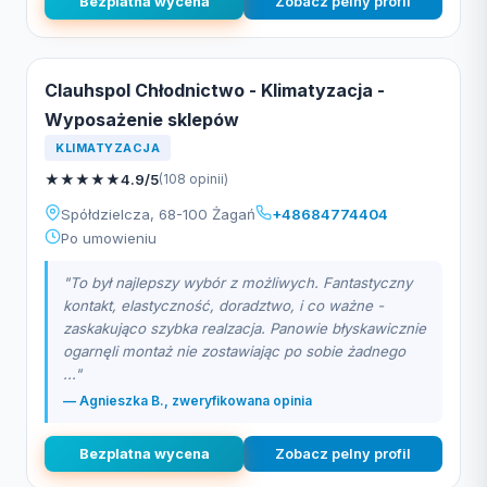
Bezplatna wycena
Zobacz pelny profil
Clauhspol Chłodnictwo - Klimatyzacja -
Wyposażenie sklepów
KLIMATYZACJA
★
★
★
★
★
4.9/5
(108 opinii)
Spółdzielcza, 68-100 Żagań
+48684774404
Po umowieniu
"To był najlepszy wybór z możliwych. Fantastyczny
kontakt, elastyczność, doradztwo, i co ważne -
zaskakująco szybka realzacja. Panowie błyskawicznie
ogarnęli montaż nie zostawiając po sobie żadnego
..."
— Agnieszka B., zweryfikowana opinia
Bezplatna wycena
Zobacz pelny profil