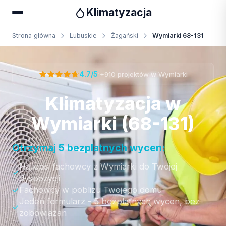
Klimatyzacja
Strona główna
Lubuskie
Żagański
Wymiarki 68-131
Otrzymaj bezpłatną wycenę
·
4.7/5
+910 projektów w Wymiarki
Klimatyzacja w
Wymiarki (68-131)
Otrzymaj 5 bezplatnych wycen:
Najlepsi fachowcy z Wymiarki do Twojej
dyspozycji
Fachowcy w poblizu Twojego domu
Jeden formularz - 5 bezplatnych wycen, bez
zobowiazan