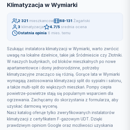
Klimatyzacja w Wymiarki
2 321
mieszkancow
68-131
Żagański
3
klimatyzacja
4.7/5
srednia ocena
Ostatnia opinia
6 mies. temu
Szukając instalatora klimatyzacji w Wymiarki, warto zwrócić
uwagę na lokalne dzielnice, takie jak Śródmieście czy Złotniki.
W naszych budynkach, od bloków mieszkalnych po nowe
apartamentowce i domy jednorodzinne, potrzeby
klimatyzacyjne znacząco się różnią. Gorące lata w Wymiarki
wymagają zastosowania klimatyzacji split do sypialni i salonu,
a także multi-split do większych mieszkań. Pompy ciepła
powietrze-powietrze stają się popularnym wsparciem dla
ogrzewania. Zachęcamy do skorzystania z formularza, aby
uzyskać darmową wycenę.
Nasz katalog oferuje tylko zweryfikowanych instalatorów
klimatyzacji z certyfikatem F-gazowym UDT. Dzięki
prawdziwym opiniom Google oraz możliwości uzyskania