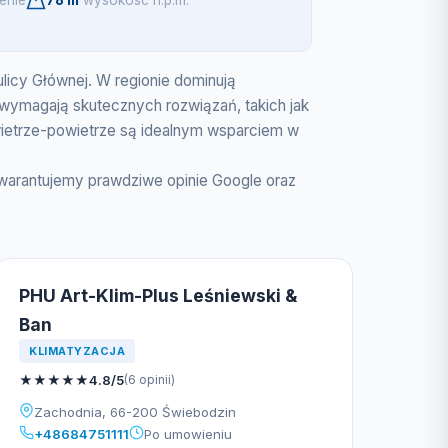
enie
78 m
wysokosc n.p.m.
ulicy Głównej. W regionie dominują
 wymagają skutecznych rozwiązań, takich jak
powietrze-powietrze są idealnym wsparciem w
warantujemy prawdziwe opinie Google oraz
PHU Art-Klim-Plus Leśniewski &
Ban
KLIMATYZACJA
★
★
★
★
★
4.8/5
(6 opinii)
Zachodnia, 66-200 Świebodzin
+48684751111
Po umowieniu