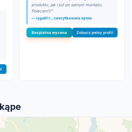
produktu, jak i już po samym montażu.
Polecam!!!"
— rygal51 r., zweryfikowana opinia
Bezplatna wycena
Zobacz pelny profil
il
Skąpe