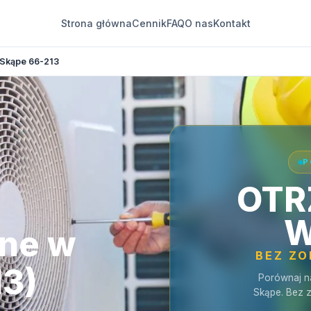
Strona główna
Cennik
FAQ
O nas
Kontakt
Skąpe 66-213
P
OTR
W
jne w
BEZ Z
13)
Porównaj n
Skąpe. Bez 