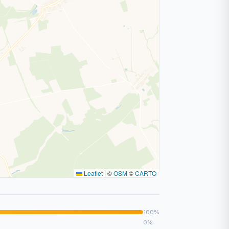
Leaflet
|
©
OSM
©
CARTO
100%
0%