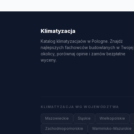
powietrze-powietrze, serwis sezonowy, c
oraz uzupełnianie czynnika R32.
Klimatyzacja
Katalog klimatyzacjaów w Pologne. Znajdź
najlepszych fachowców budowlanych w Twojej
okolicy, porównaj opinie i zamów bezpłatne
wyceny.
KLIMATYZACJA WG WOJEWÓDZTWA
Mazowieckie
Śląskie
Wielkopolskie
Zachodniopomorskie
Warmińsko-Mazurskie