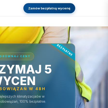
Zamów bezpłatną wycenę
ORÓWNAJ CENY
ZYMAJ 5
YCEN
OBOWIĄZAŃ W 48H
ajlepszych klimatyzacjaów w
zobowiązań, 100% bezpłatnie.