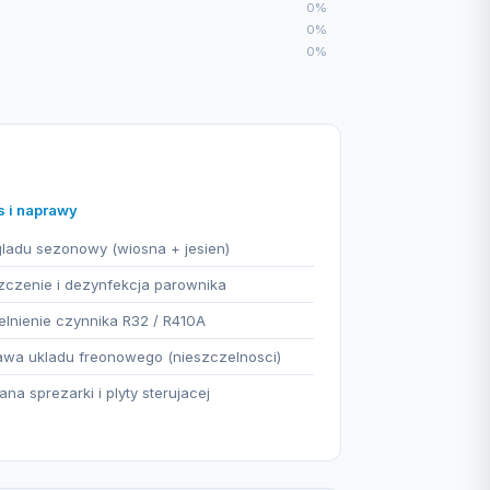
0%
0%
0%
s i naprawy
ladu sezonowy (wiosna + jesien)
czenie i dezynfekcja parownika
lnienie czynnika R32 / R410A
wa ukladu freonowego (nieszczelnosci)
na sprezarki i plyty sterujacej