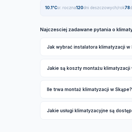
10.1°C
sr. roczna
120
dni deszczowych/rok
78
d
Najczesciej zadawane pytania o klimat
Jak wybrać instalatora klimatyzacji 
Wybierając instalatora klimatyzacji w Sk
Jakie są koszty montażu klimatyzacji
autoryzacje producentów Daikin, Mitsubishi
Koszt montażu klimatyzacji w Skąpe zależ
Ile trwa montaż klimatyzacji w Skąpe?
(split lub multi-split), marki (ekonomiczna 
skorzystania z darmowej wyceny.
Typowy montaż klimatyzacji typu split zajm
Jakie usługi klimatyzacyjne są dostę
trwać od 1 do 3 dni. W sezonie wiosna-lat
W Skąpe dostępne są różne usługi klimatyza