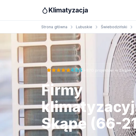
Klimatyzacja
Strona główna
Lubuskie
Świebodziński
Otrzymaj bezpłatną wycenę
·
4.8/5
+870 projektów w Skąpe
Firmy
klimatyzacy
Skąpe (66-2