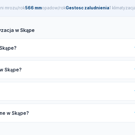
ni mrozu/rok
566 mm
opadow/rok
Gestosc zaludnienia
1 klimatyzac
yzacja w Skąpe
w Skąpe?
ąpe, zwróć uwagę na certyfikat F-gazowy UDT, ubezpieczenie OC,
 w Skąpe?
 i Samsung oraz opinie. Nasz katalog pomoże Ci w podjęciu decyzji
y od mocy urządzenia (2,5-7 kW), liczby jednostek wewnętrznych
lub premium) oraz długości instalacji miedzianej. Zachęcamy do
uje od 4 do 8 godzin, natomiast montaż systemu multi-split może
pne w Skąpe?
o czas oczekiwania może się wydłużyć.
cyjne, takie jak montaż systemów split i multi-split, pompy ciepła