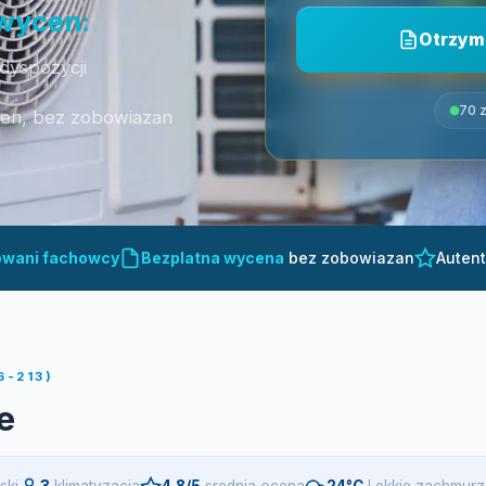
 wycen:
Otrzym
dyspozycji
70 z
cen, bez zobowiazan
owani fachowcy
Bezplatna wycena
bez zobowiazan
Auten
6-213)
e