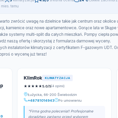
ski
3
klimatyzacja
4.8/5
srednia ocena
24°C
Lekkie zachmurz
 mies. temu
 warto zwrócić uwagę na dzielnice takie jak centrum oraz okolice 
acji, kamienice oraz nowe apartamentowce. Gorące lata w Skąpe
, a także systemy multi-split dla całych mieszkań. Pompy ciepła 
dź naszą ofertę i skorzystaj z formularza darmowej wyceny.
ych instalatorów klimatyzacji z certyfikatem F-gazowym UDT. G
oproś o wycenę już teraz!
KlimRok
KLIMATYZACJA
mp
★
★
★
★
★
5.0/5
(4 opinii)
Łużycka, 66-200 Świebodzin
+48781014943
Po umowieniu
"Firma godna polecenia!! Profesjonalne
69
doradztwo zarówno przed wyborem