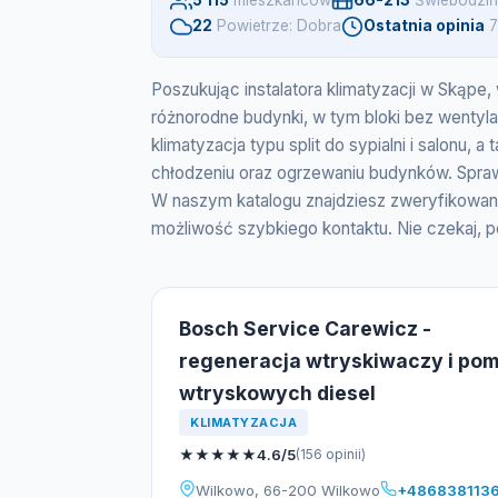
5 115
mieszkancow
66-213
Świebodziń
22
Powietrze: Dobra
Ostatnia opinia
7
Poszukując instalatora klimatyzacji w Skąpe,
różnorodne budynki, w tym bloki bez wentyl
klimatyzacja typu split do sypialni i salonu
chłodzeniu oraz ogrzewaniu budynków. Spraw
W naszym katalogu znajdziesz zweryfikowan
możliwość szybkiego kontaktu. Nie czekaj, p
Bosch Service Carewicz -
regeneracja wtryskiwaczy i po
wtryskowych diesel
KLIMATYZACJA
★
★
★
★
★
4.6/5
(156 opinii)
Wilkowo, 66-200 Wilkowo
+486838113