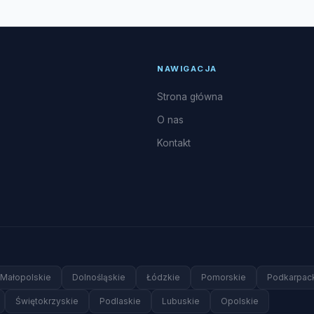
zyszczenie i dezynfekcja parownika, naprawy układu freonowego
NAWIGACJA
Strona główna
O nas
Kontakt
Małopolskie
Dolnośląskie
Łódzkie
Pomorskie
Podkarpac
Świętokrzyskie
Podlaskie
Lubuskie
Opolskie