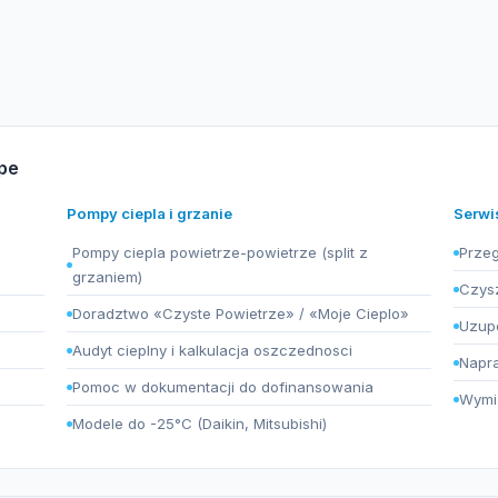
ąpe
Pompy ciepla i grzanie
Serwi
Pompy ciepla powietrze-powietrze (split z
Przeg
grzaniem)
Czysz
Doradztwo «Czyste Powietrze» / «Moje Cieplo»
Uzupe
Audyt cieplny i kalkulacja oszczednosci
Napra
Pomoc w dokumentacji do dofinansowania
Wymia
Modele do -25°C (Daikin, Mitsubishi)