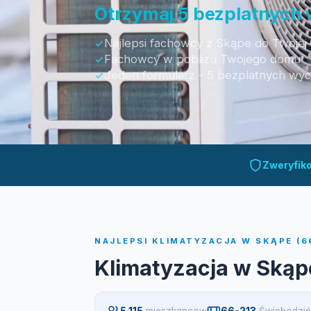
Otrzymaj 5 bezplatnych
Najlepsi fachowcy z Skąpe do Twojej 
Fachowcy w poblizu Twojego domu
Jeden formularz - 5 bezplatnych wy
Otrzymaj bezpłatną wycenę
Zweryfik
NAJLEPSI KLIMATYZACJA W SKĄPE (6
Klimatyzacja w Skąp