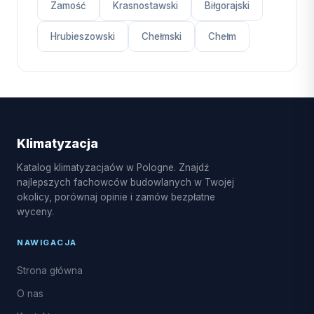
Zamość
Krasnostawski
Biłgorajski
Hrubieszowski
Chełmski
Chełm
Klimatyzacja
Katalog klimatyzacjaów w Pologne. Znajdź
najlepszych fachowców budowlanych w Twojej
okolicy, porównaj opinie i zamów bezpłatne
wyceny.
NAWIGACJA
Strona główna
O nas