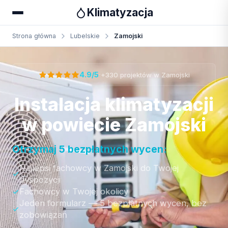
Klimatyzacja
Strona główna
Lubelskie
Zamojski
Otrzymaj bezpłatną wycenę
·
4.9/5
+330 projektów w Zamojski
Instalacja klimatyzacji
w powiecie Zamojski
Otrzymaj 5 bezpłatnych wycen:
Najlepsi fachowcy w Zamojski do Twojej
dyspozycji
Fachowcy w Twojej okolicy
Jeden formularz — 5 bezpłatnych wycen, bez
zobowiązań