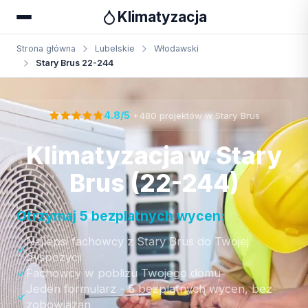
Klimatyzacja
Strona główna
Lubelskie
Włodawski
Stary Brus 22-244
Otrzymaj bezpłatną wycenę
·
4.8/5
+480 projektów w Stary Brus
Klimatyzacja w Stary
Brus (22-244)
Otrzymaj 5 bezplatnych wycen:
Najlepsi fachowcy z Stary Brus do Twojej
dyspozycji
Fachowcy w poblizu Twojego domu
Jeden formularz - 5 bezplatnych wycen, bez
zobowiazan