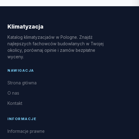
może się wydłużyć.
klimatyzacyjne, w tym montaż systemów split i multi-
split, pompy ciepła powietrze-powietrze, serwis
sezonowy, czyszczenie i dezynfekcja parownika
Klimatyzacja
oraz naprawy układu freonowego.
Katalog klimatyzacjaów w Pologne. Znajdź
najlepszych fachowców budowlanych w Twojej
okolicy, porównaj opinie i zamów bezpłatne
wyceny.
NAWIGACJA
Strona główna
O nas
Kontakt
INFORMACJE
Informacje prawne