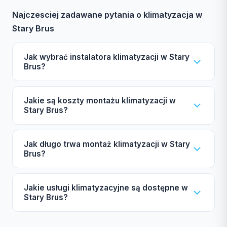
Najczesciej zadawane pytania o klimatyzacja w
Stary Brus
Jak wybrać instalatora klimatyzacji w Stary
Brus?
Wybierając instalatora klimatyzacji w Stary Brus,
Jakie są koszty montażu klimatyzacji w
zwróć uwagę na certyfikat F-gazowy UDT,
Stary Brus?
ubezpieczenie OC oraz autoryzacje producentów
Daikin, Mitsubishi czy Samsung. Gwarancja oraz
Koszt montażu klimatyzacji w Stary Brus zależy od
Jak długo trwa montaż klimatyzacji w Stary
opinie innych klientów również mają znaczenie.
mocy urządzenia, liczby jednostek wewnętrznych
Brus?
Sprawdź nasz katalog, aby znaleźć odpowiednie
(split lub multi-split), marki oraz długości instalacji
firmy.
miedzianej. Zachęcamy do skorzystania z darmowej
Czas montażu klimatyzacji w Stary Brus dla
Jakie usługi klimatyzacyjne są dostępne w
wyceny, aby poznać szczegóły.
typowego systemu split wynosi zazwyczaj od 4 do
Stary Brus?
8 godzin, natomiast dla systemu multi-split od 1 do 3
dni. W sezonie wiosennym i letnim czas oczekiwania
W Stary Brus dostępne są różne usługi