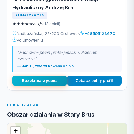
Hydrauliczny Andrzej Kral
KLIMATYZACJA
★
★
★
★
★
4.7/5
(13 opinii)
Nadbużańska, 22-200 Orchówek
+48505123670
Po umowieniu
"Fachowo- pełen profesjonalizm. Polecam
szczerze."
— Jan T., zweryfikowana opinia
Bezplatna wycena
Zobacz pelny profil
LOKALIZACJA
Obszar dzialania w Stary Brus
+