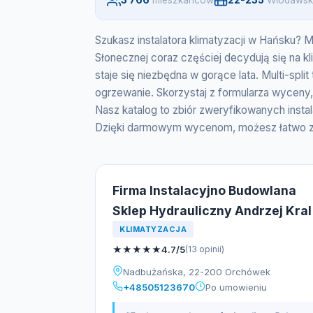
3 766
mieszkancow
22-235
Włodawsk
Szukasz instalatora klimatyzacji w Hańsku? 
Słonecznej coraz częściej decydują się na kl
staje się niezbędna w gorące lata. Multi-sp
ogrzewanie. Skorzystaj z formularza wyceny,
Nasz katalog to zbiór zweryfikowanych insta
Dzięki darmowym wycenom, możesz łatwo zna
Firma Instalacyjno Budowlana
Sklep Hydrauliczny Andrzej Kral
KLIMATYZACJA
★
★
★
★
★
4.7/5
(13 opinii)
Nadbużańska, 22-200 Orchówek
+48505123670
Po umowieniu