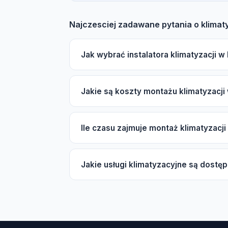
Najczesciej zadawane pytania o klimat
Jak wybrać instalatora klimatyzacji 
Zwróć uwagę na certyfikat F-gazowy UDT,
Jakie są koszty montażu klimatyzacji
Mitsubishi, gwarancję oraz opinie innych 
Cena montażu zależy od mocy urządzenia (2,
Ile czasu zajmuje montaż klimatyzacj
marki (ekonomiczna lub premium) oraz dług
wyceny.
Typowy montaż klimatyzacji typu split trwa
Jakie usługi klimatyzacyjne są dostę
dni. W sezonie wiosenno-letnim czas ocze
W Hańsku dostępne są usługi takie jak monta
serwis sezonowy, czyszczenie i dezynfek