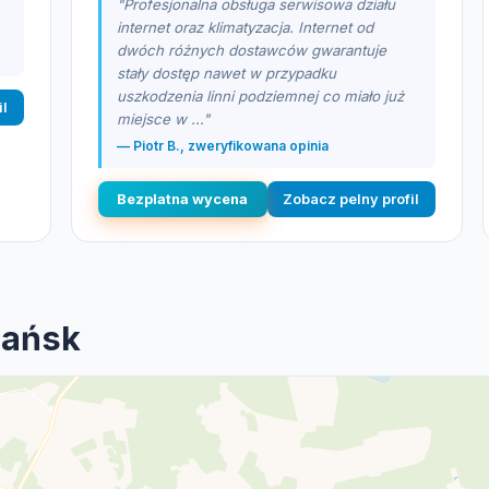
"Profesjonalna obsługa serwisowa działu
internet oraz klimatyzacja. Internet od
dwóch różnych dostawców gwarantuje
stały dostęp nawet w przypadku
uszkodzenia linni podziemnej co miało już
il
miejsce w ..."
— Piotr B., zweryfikowana opinia
Bezplatna wycena
Zobacz pelny profil
Hańsk