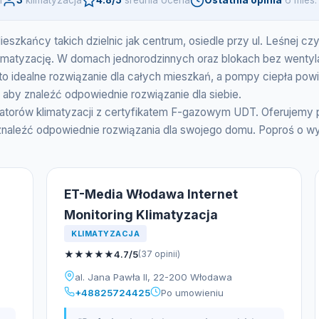
i
3
klimatyzacja
4.8/5
srednia ocena
Ostatnia opinia
6 mies.
Mieszkańcy takich dzielnic jak centrum, osiedle przy ul. Leśnej 
imatyzację. W domach jednorodzinnych oraz blokach bez wentylacji,
lit to idealne rozwiązanie dla całych mieszkań, a pompy ciepła 
 aby znaleźć odpowiednie rozwiązanie dla siebie.
latorów klimatyzacji z certyfikatem F-gazowym UDT. Oferujemy 
leźć odpowiednie rozwiązania dla swojego domu. Poproś o wyc
ET-Media Włodawa Internet
Monitoring Klimatyzacja
KLIMATYZACJA
★
★
★
★
★
4.7/5
(37 opinii)
al. Jana Pawła II, 22-200 Włodawa
+48825724425
Po umowieniu