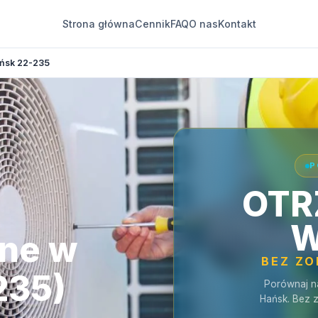
Strona główna
Cennik
FAQ
O nas
Kontakt
ńsk 22-235
P
OTR
W
jne w
BEZ Z
235)
Porównaj n
Hańsk. Bez 