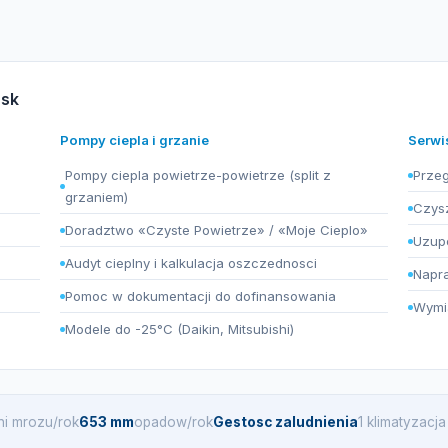
ńsk
Pompy ciepla i grzanie
Serwi
Pompy ciepla powietrze-powietrze (split z
Przeg
grzaniem)
Czysz
Doradztwo «Czyste Powietrze» / «Moje Cieplo»
Uzupe
Audyt cieplny i kalkulacja oszczednosci
Napra
Pomoc w dokumentacji do dofinansowania
Wymia
Modele do -25°C (Daikin, Mitsubishi)
ni mrozu/rok
653 mm
opadow/rok
Gestosc zaludnienia
1 klimatyzacj