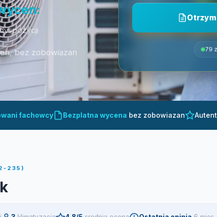
 wycen:
Otrzym
dyspozycji
79 z
cen, bez zobowiazan
owani fachowcy
Bezplatna wycena
bez zobowiazan
Auten
2-235)
sk