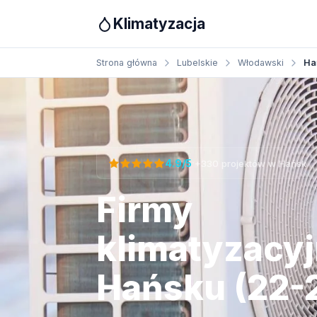
Klimatyzacja
Strona główna
Lubelskie
Włodawski
Ha
Otrzymaj bezpłatną wycenę
·
4.9/5
+330 projektów w Hańsk
Firmy
klimatyzacy
Hańsku (22-