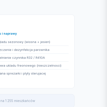
s i naprawy
ladu sezonowy (wiosna + jesien)
czenie i dezynfekcja parownika
lnienie czynnika R32 / R410A
wa ukladu freonowego (nieszczelnosci)
na sprezarki i plyty sterujacej
a na 1 255 mieszkańców