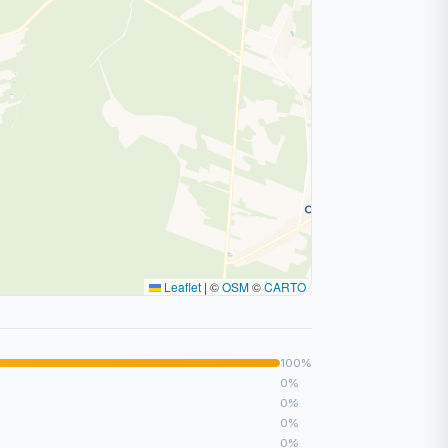
Leaflet
|
©
OSM
©
CARTO
100%
0%
0%
0%
0%