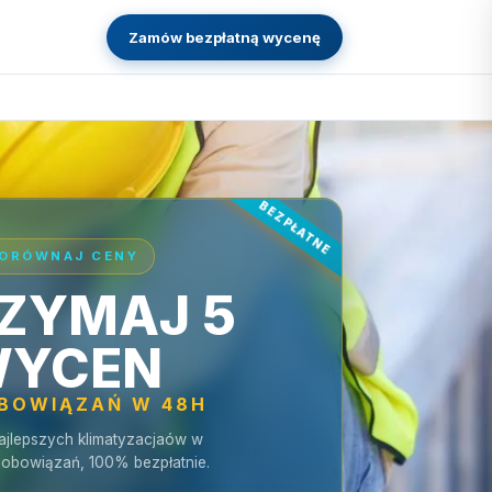
Zamów bezpłatną wycenę
ORÓWNAJ CENY
ZYMAJ 5
YCEN
OBOWIĄZAŃ W 48H
ajlepszych klimatyzacjaów w
zobowiązań, 100% bezpłatnie.