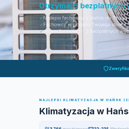
Otrzymaj 5 bezplatnych
Najlepsi fachowcy z Hańsk do Twojej 
Fachowcy w poblizu Twojego domu
Jeden formularz - 5 bezplatnych wy
Otrzymaj bezpłatną wycenę
Zweryfik
NAJLEPSI KLIMATYZACJA W HAŃSK (2
Klimatyzacja w Hań