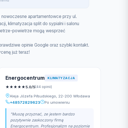
 temu
czy nowoczesne apartamentowce przy ul.
 klimatyzacja split do sypialni i salonu
powietrze-powietrze mogą wesprzeć
prawdziwe opinie Google oraz szybki kontakt.
enę już teraz!
Energocentrum
KLIMATYZACJA
★
★
★
★
★
5.0/5
(44 opinii)
Aleja Józefa Piłsudskiego, 22-200 Włodawa
+48572829623
Po umowieniu
"Muszę przyznać, ze jestem bardzo
pozytywnie zaskoczony firmą
Energocentrum. Profesjonalizm na poziomie