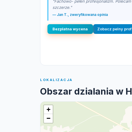
"Fachowo- pełen profesjonalizm. Polecam
szczerze."
— Jan T., zweryfikowana opinia
Bezplatna wycena
Zobacz pelny prof
LOKALIZACJA
Obszar dzialania w 
+
−