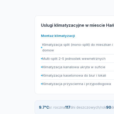
Uslugi klimatyzacyjne w miescie Ha
Montaz klimatyzacji
Klimatyzacja split (mono-split) do mieszkan i
domow
Multi-split 2-5 jednostek wewnetrznych
Klimatyzacja kanalowa ukryta w suficie
Klimatyzacja kasetonowa do biur i lokali
Klimatyzacja przyscienna i przypodlogowa
9.7°C
sr. roczna
117
dni deszczowych/rok
90
d