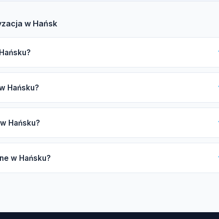
yzacja w Hańsk
w Hańsku?
 ubezpieczenie OC, autoryzacje producentów jak Daikin czy
 w Hańsku?
klientów. Nasz katalog ułatwia znalezienie odpowiednich fachowców
5-7 kW), liczby jednostek wewnętrznych (split lub multi-split),
i w Hańsku?
ości instalacji miedzianej. Zachęcamy do skorzystania z darmowej
 od 4 do 8 godzin, natomiast montaż multi-split może zająć od 1 do
pne w Hańsku?
kiwania może się wydłużyć.
ż klimatyzacji split i multi-split, pompy ciepła powietrze-powietrz
cja parownika oraz naprawy układu freonowego.