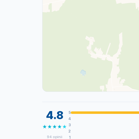
4.8
5
4
3
★
★
★
★
★
2
94 opinii
1