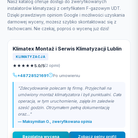
Nasz katalog oferuje dostęp do zweryfikowanych
instalatorów klimatyzacji z certyfikatem F-gazowym UDT.
Dzięki prawdziwym opiniom Google i możliwości uzyskania
darmowej wyceny, możesz szybko skontaktować się z
fachowcami. Nie czekaj, poproś o wycenę już dziś!
Klimatex Montaż i Serwis Klimatyzacji Lublin
KLIMATYZACJA
★
★
★
★
★
5.0/5
(2 opinii)
+48728521691
Po umowieniu
"Zdecydowanie polecam tę firmę. Przyjechali na
umówiony montaż klimatyzatora i byli punktualni. Cała
operacja, w tym uruchomienie, zajęła im zaledwie
sześć godzin. Otrzymałem pełną dokumentację
oraz..."
— Maksymilian O., zweryfikowana opinia
Bezplatna wycena
Zobacz pelny profil