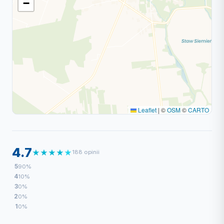
−
Leaflet
|
©
OSM
©
CARTO
4.7
★
★
★
★
★
188 opinii
5
90%
4
10%
3
0%
2
0%
1
0%