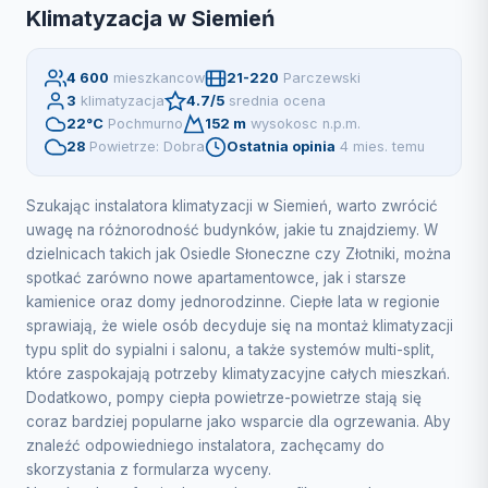
Klimatyzacja w Siemień
4 600
mieszkancow
21-220
Parczewski
3
klimatyzacja
4.7/5
srednia ocena
22°C
Pochmurno
152 m
wysokosc n.p.m.
28
Powietrze: Dobra
Ostatnia opinia
4 mies. temu
Szukając instalatora klimatyzacji w Siemień, warto zwrócić
uwagę na różnorodność budynków, jakie tu znajdziemy. W
dzielnicach takich jak Osiedle Słoneczne czy Złotniki, można
spotkać zarówno nowe apartamentowce, jak i starsze
kamienice oraz domy jednorodzinne. Ciepłe lata w regionie
sprawiają, że wiele osób decyduje się na montaż klimatyzacji
typu split do sypialni i salonu, a także systemów multi-split,
które zaspokajają potrzeby klimatyzacyjne całych mieszkań.
Dodatkowo, pompy ciepła powietrze-powietrze stają się
coraz bardziej popularne jako wsparcie dla ogrzewania. Aby
znaleźć odpowiedniego instalatora, zachęcamy do
skorzystania z formularza wyceny.