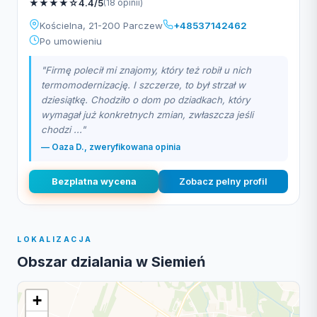
★
★
★
★
☆
4.4/5
(18 opinii)
Kościelna, 21-200 Parczew
+48537142462
Po umowieniu
"Firmę polecił mi znajomy, który też robił u nich
termomodernizację. I szczerze, to był strzał w
dziesiątkę. Chodziło o dom po dziadkach, który
wymagał już konkretnych zmian, zwłaszcza jeśli
chodzi ..."
— Oaza D., zweryfikowana opinia
Bezplatna wycena
Zobacz pelny profil
LOKALIZACJA
Obszar dzialania w Siemień
+