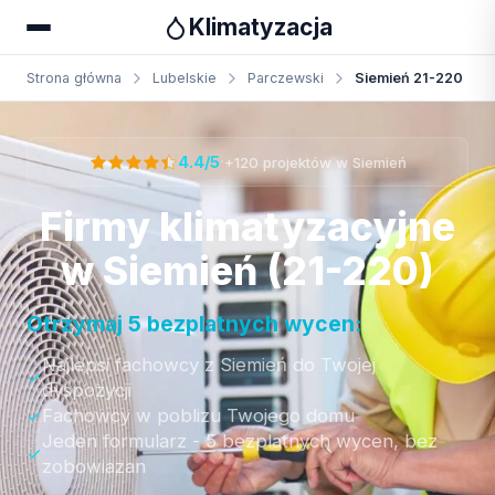
Klimatyzacja
Strona główna
Lubelskie
Parczewski
Siemień 21-220
Otrzymaj bezpłatną wycenę
·
4.4/5
+120 projektów w Siemień
Firmy klimatyzacyjne
w Siemień (21-220)
Otrzymaj 5 bezplatnych wycen:
Najlepsi fachowcy z Siemień do Twojej
dyspozycji
Fachowcy w poblizu Twojego domu
Jeden formularz - 5 bezplatnych wycen, bez
zobowiazan