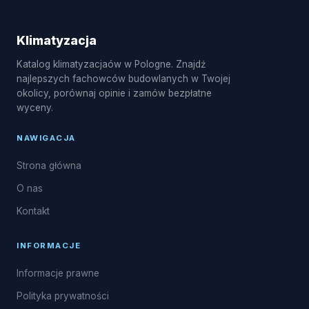
powietrze-powietrze, serwis sezonowy,
czyszczenie i dezynfekcja parownika oraz naprawy
Klimatyzacja
układu freonowego.
Katalog klimatyzacjaów w Pologne. Znajdź
najlepszych fachowców budowlanych w Twojej
okolicy, porównaj opinie i zamów bezpłatne
wyceny.
NAWIGACJA
Strona główna
O nas
Kontakt
INFORMACJE
Informacje prawne
Polityka prywatności