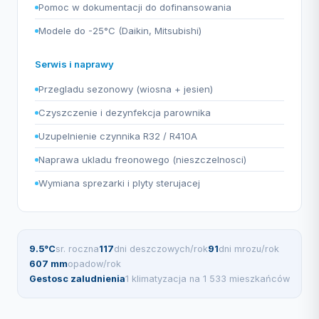
Pomoc w dokumentacji do dofinansowania
Modele do -25°C (Daikin, Mitsubishi)
Serwis i naprawy
Przegladu sezonowy (wiosna + jesien)
Czyszczenie i dezynfekcja parownika
Uzupelnienie czynnika R32 / R410A
Naprawa ukladu freonowego (nieszczelnosci)
Wymiana sprezarki i plyty sterujacej
9.5°C
sr. roczna
117
dni deszczowych/rok
91
dni mrozu/rok
607 mm
opadow/rok
Gestosc zaludnienia
1 klimatyzacja na 1 533 mieszkańców