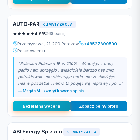
AUTO‑PAR
KLIMATYZACJA
★
★
★
★
★
4.8/5
(168 opinii)
Przemysłowa, 21-200 Parczew
+48537890500
Po umowieniu
"Polecam Polecam ❤️ w 100% . Wracając z trasy
padło nam sprzęgło , właściciele bardzo nas miło
potraktowali , nie obiecując cudu, nie zostawiając
nas w potrzebie , mimo to podjęli się naprawy i po ..."
— Magda M., zweryfikowana opinia
Bezplatna wycena
Zobacz pelny profil
ABI Energy Sp.z.o.o.
KLIMATYZACJA