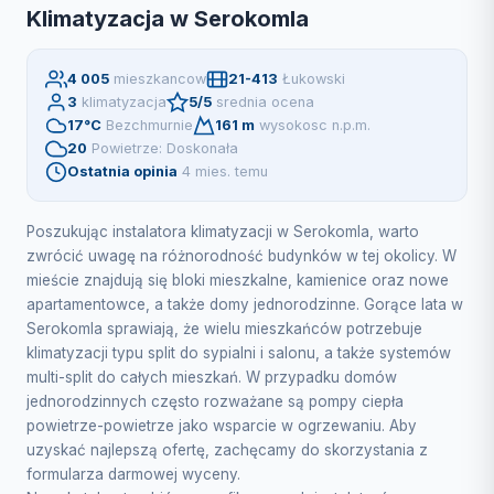
Klimatyzacja w Serokomla
4 005
mieszkancow
21-413
Łukowski
3
klimatyzacja
5/5
srednia ocena
17°C
Bezchmurnie
161 m
wysokosc n.p.m.
20
Powietrze: Doskonała
Ostatnia opinia
4 mies. temu
Poszukując instalatora klimatyzacji w Serokomla, warto
zwrócić uwagę na różnorodność budynków w tej okolicy. W
mieście znajdują się bloki mieszkalne, kamienice oraz nowe
apartamentowce, a także domy jednorodzinne. Gorące lata w
Serokomla sprawiają, że wielu mieszkańców potrzebuje
klimatyzacji typu split do sypialni i salonu, a także systemów
multi-split do całych mieszkań. W przypadku domów
jednorodzinnych często rozważane są pompy ciepła
powietrze-powietrze jako wsparcie w ogrzewaniu. Aby
uzyskać najlepszą ofertę, zachęcamy do skorzystania z
formularza darmowej wyceny.