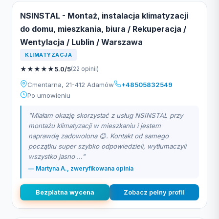
NSINSTAL - Montaż, instalacja klimatyzacji
do domu, mieszkania, biura / Rekuperacja /
Wentylacja / Lublin / Warszawa
KLIMATYZACJA
★
★
★
★
★
5.0/5
(22 opinii)
Cmentarna, 21-412 Adamów
+48505832549
Po umowieniu
"Miałam okazję skorzystać z usług NSINSTAL przy
montażu klimatyzacji w mieszkaniu i jestem
naprawdę zadowolona 😊. Kontakt od samego
początku super szybko odpowiedzieli, wytłumaczyli
wszystko jasno ..."
— Martyna A., zweryfikowana opinia
Bezplatna wycena
Zobacz pelny profil