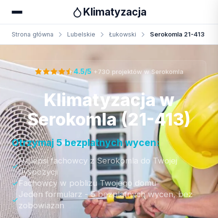
Klimatyzacja
Strona główna
Lubelskie
Łukowski
Serokomla 21-413
Otrzymaj bezpłatną wycenę
·
4.5/5
+730 projektów w Serokomla
Klimatyzacja w
Serokomla (21-413)
Otrzymaj 5 bezplatnych wycen:
Najlepsi fachowcy z Serokomla do Twojej
dyspozycji
Fachowcy w poblizu Twojego domu
Jeden formularz - 5 bezplatnych wycen, bez
zobowiazan