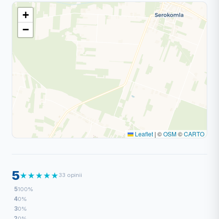
+
−
Leaflet
|
©
OSM
©
CARTO
5
★
★
★
★
★
33 opinii
5
100%
4
0%
3
0%
2
0%