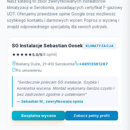
Nasz katalog to zbiór zweryfikowanych instalatorów
klimatyzacji w Serokomla, posiadających certyfikat F-gazowy
UDT. Oferujemy prawdziwe opinie Google oraz możliwość
szybkiego kontaktu i darmowych wycen. Poproś o wycenę i
znajdź odpowiedniego specjalistę dla swoich potrzeb.
SG Instalacje Sebastian Gosek
KLIMATYZACJA
★
★
★
★
★
5.0/5
(8 opinii)
Bielany Duże, 21-413 Serokomla
+48513561287
Po umowieniu
"Serdecznie polecam SG instalacje. Szybka i
konkretna wycena. Montaż wykonany bardzo czysto i
bez zastrzeżeń zgodnie z ustaleniami"
— Sebastian W., zweryfikowana opinia
Bezplatna wycena
Zobacz pelny profil