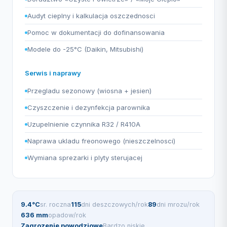
Audyt cieplny i kalkulacja oszczednosci
Pomoc w dokumentacji do dofinansowania
Modele do -25°C (Daikin, Mitsubishi)
Serwis i naprawy
Przegladu sezonowy (wiosna + jesien)
Czyszczenie i dezynfekcja parownika
Uzupelnienie czynnika R32 / R410A
Naprawa ukladu freonowego (nieszczelnosci)
Wymiana sprezarki i plyty sterujacej
9.4°C
sr. roczna
115
dni deszczowych/rok
89
dni mrozu/rok
636 mm
opadow/rok
Zagrozenie powodziowe
Bardzo niskie