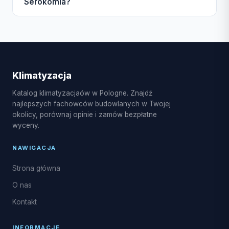
Serokomla?
wyceny.
do 3 dni. W sezonie wiosna-lato czas oczekiwania
może się wydłużyć.
W Serokomla dostępne są usługi montażu
klimatyzacji split, multi-split, pompy ciepła
powietrze-powietrze, serwis sezonowy,
czyszczenie i dezynfekcja parownika, naprawy
Klimatyzacja
układu freonowego oraz uzupełnianie czynnika R32.
Katalog klimatyzacjaów w Pologne. Znajdź
najlepszych fachowców budowlanych w Twojej
okolicy, porównaj opinie i zamów bezpłatne
wyceny.
NAWIGACJA
Strona główna
O nas
Kontakt
INFORMACJE