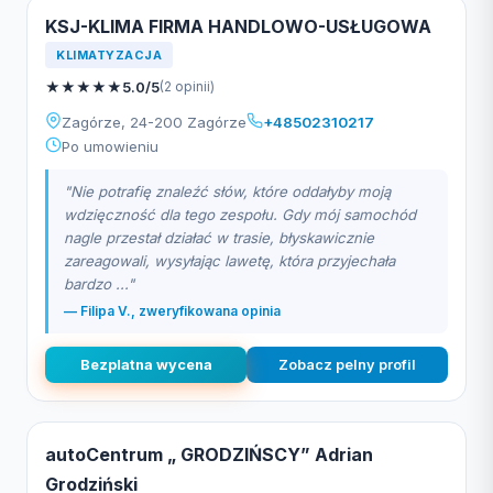
KSJ-KLIMA FIRMA HANDLOWO-USŁUGOWA
KLIMATYZACJA
★
★
★
★
★
5.0/5
(2 opinii)
Zagórze, 24-200 Zagórze
+48502310217
Po umowieniu
"Nie potrafię znaleźć słów, które oddałyby moją
wdzięczność dla tego zespołu. Gdy mój samochód
nagle przestał działać w trasie, błyskawicznie
zareagowali, wysyłając lawetę, która przyjechała
bardzo ..."
— Filipa V., zweryfikowana opinia
Bezplatna wycena
Zobacz pelny profil
autoCentrum „ GRODZIŃSCY” Adrian
Grodziński