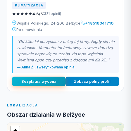
KLIMATYZACJA
★
★
★
★
★
4.6/5
(321 opinii)
Wojska Polskiego, 24-200 Bełżyce
+48516041710
Po umowieniu
"Od kilku lat korzystam z usług tej firmy. Nigdy się nie
zawiodłam. Kompetentni fachowcy, zawsze doradzą,
sprawnie naprawią co trzeba, do tego wyjaśnią.
Wymiana opon czy przegląd z dogodnymi dla kli..."
— Anna Ż., zweryfikowana opinia
Bezplatna wycena
Zobacz pelny profil
LOKALIZACJA
Obszar dzialania w Bełżyce
+