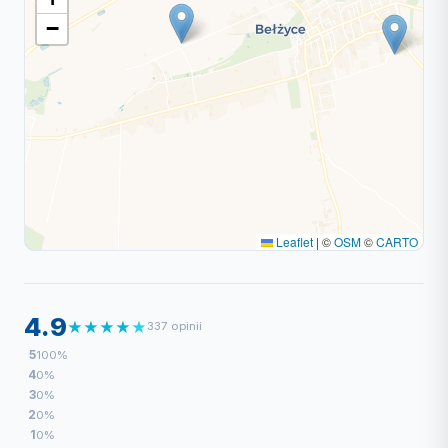
−
Leaflet
|
©
OSM
©
CARTO
4.9
★
★
★
★
★
337 opinii
5
100%
4
0%
3
0%
2
0%
1
0%