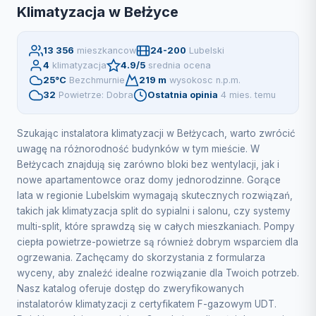
Klimatyzacja w Bełżyce
13 356
mieszkancow
24-200
Lubelski
4
klimatyzacja
4.9/5
srednia ocena
25°C
Bezchmurnie
219 m
wysokosc n.p.m.
32
Powietrze: Dobra
Ostatnia opinia
4 mies. temu
Szukając instalatora klimatyzacji w Bełżycach, warto zwrócić
uwagę na różnorodność budynków w tym mieście. W
Bełżycach znajdują się zarówno bloki bez wentylacji, jak i
nowe apartamentowce oraz domy jednorodzinne. Gorące
lata w regionie Lubelskim wymagają skutecznych rozwiązań,
takich jak klimatyzacja split do sypialni i salonu, czy systemy
multi-split, które sprawdzą się w całych mieszkaniach. Pompy
ciepła powietrze-powietrze są również dobrym wsparciem dla
ogrzewania. Zachęcamy do skorzystania z formularza
wyceny, aby znaleźć idealne rozwiązanie dla Twoich potrzeb.
Nasz katalog oferuje dostęp do zweryfikowanych
instalatorów klimatyzacji z certyfikatem F-gazowym UDT.