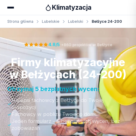
Klimatyzacja
Strona główna
Lubelskie
Lubelski
Bełżyce 24-200
Otrzymaj bezpłatną wycenę
·
4.8/5
+860 projektów w Bełżyce
Firmy klimatyzacyjne
w Bełżycach (24-200)
Otrzymaj 5 bezplatnych wycen:
Najlepsi fachowcy z Bełżyce do Twojej
dyspozycji
Fachowcy w poblizu Twojego domu
Jeden formularz - 5 bezplatnych wycen, bez
zobowiazan