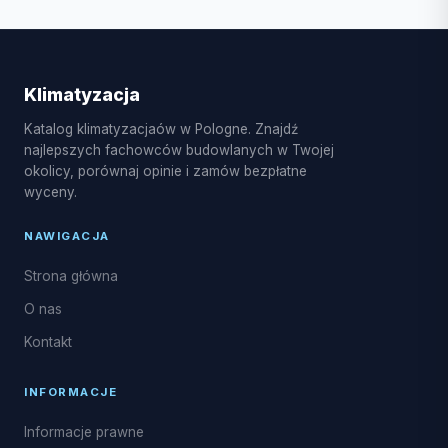
W Bełżycach dostępne są usługi montażu
klimatyzacji split, multi-split, pompy ciepła
powietrze-powietrze, serwis sezonowy,
czyszczenie i dezynfekcja parownika, a także
Klimatyzacja
naprawy układu freonowego oraz uzupełnianie
Katalog klimatyzacjaów w Pologne. Znajdź
czynnika R32.
najlepszych fachowców budowlanych w Twojej
okolicy, porównaj opinie i zamów bezpłatne
wyceny.
NAWIGACJA
Strona główna
O nas
Kontakt
INFORMACJE
Informacje prawne