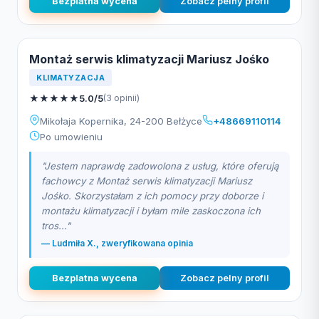
Bezplatna wycena
Zobacz pelny profil
Montaż serwis klimatyzacji Mariusz Jośko
KLIMATYZACJA
★
★
★
★
★
5.0/5
(3 opinii)
Mikołaja Kopernika, 24-200 Bełżyce
+48669110114
Po umowieniu
"Jestem naprawdę zadowolona z usług, które oferują
fachowcy z Montaż serwis klimatyzacji Mariusz
Jośko. Skorzystałam z ich pomocy przy doborze i
montażu klimatyzacji i byłam mile zaskoczona ich
tros..."
— Ludmiła X., zweryfikowana opinia
Bezplatna wycena
Zobacz pelny profil